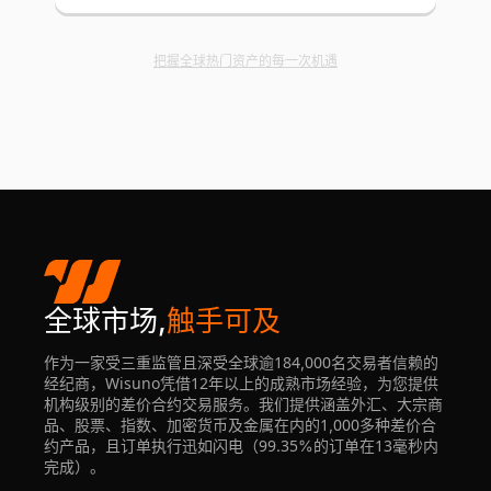
把握全球热门资产的每一次机遇
全球市场,
触手可及
作为一家受三重监管且深受全球逾184,000名交易者信赖的
经纪商，Wisuno凭借12年以上的成熟市场经验，为您提供
机构级别的差价合约交易服务。我们提供涵盖外汇、大宗商
品、股票、指数、加密货币及金属在内的1,000多种差价合
约产品，且订单执行迅如闪电（99.35%的订单在13毫秒内
完成）。