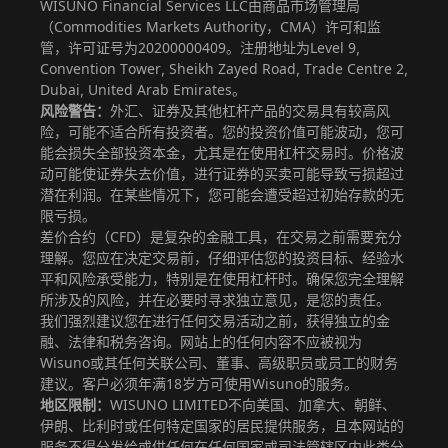
WISUNO Financial Services LLC由商品市场管理局
（Commodities Markets Authority，CMA）许可和监
管，许可证号为20200000409。注册地址为Level 9,
Convention Tower, Sheikh Zayed Road, Trade Centre 2,
Dubai, United Arab Emirates。
风险警告：
外汇、证券及其他杠杆产品的交易具有较高风
险，可能不适合所有投资者。您的投资价值可能波动，您可
能会损失全部投资本金，尤其是在使用杠杆交易时。价格波
动可能使证券失去价值，进行证券的买卖可能导致亏损超过
潜在利润。在某些情况下，您可能会遭受超过初始存款的无
限亏损。
差价合约（CFD）是复杂的金融工具，在交易之前需要充分
理解。您应在决定交易前，仔细评估您的投资目标、经验水
平和风险承受能力，特别是在使用杠杆时。确保您完全理解
所涉及的风险，并在必要时寻求独立意见，是您的责任。
我们强烈建议您在进行任何交易活动之前，获得独立的金
融、法律和税务咨询。网站上的任何内容不应被视为
Wisuno或其任何关联公司、董事、高级职员或员工的财务
建议。客户必须年满18岁方可使用Wisuno的服务。
地区限制：
WISUNO LIMITED不向美国、加拿大、朝鲜、
伊朗、比利时或任何特定国家的居民提供服务，且本网站的
服务不得分发给或供任何在任何国家或司法管辖区内此类分