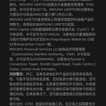
部分。WISUNO LIMITED由塞舌尔金融服务管理局（FSA）
监管，许可证号为SD178。WISUNO LIMITED的注册地址
为塞舌尔马埃岛IMAD大厦三楼12号办公室。
WISUNO LIMITED是本网站上所描述或提供的金融产品的
销售方。本网站仅由WISUNO LIMITED运营。
WSN Capital Ltd由塞浦路斯证券交易委员会（CySEC）许
可和监管，许可证号为CIF 450/24。注册地址为塞浦路斯利
马索尔市梅萨吉托尼亚区Archiepiskopou Makariou III街
82号Amaranton Court一楼。
WISUNO Financial Services LLC由商品市场管理局
（Commodities Markets Authority，CMA）许可和监
管，许可证号为20200000409。注册地址为Level 9,
Convention Tower, Sheikh Zayed Road, Trade Centre 2,
Dubai, United Arab Emirates。
风险警告：
外汇、证券及其他杠杆产品的交易具有较高风
险，可能不适合所有投资者。您的投资价值可能波动，您可
能会损失全部投资本金，尤其是在使用杠杆交易时。价格波
动可能使证券失去价值，进行证券的买卖可能导致亏损超过
潜在利润。在某些情况下，您可能会遭受超过初始存款的无
限亏损。
差价合约（CFD）是复杂的金融工具，在交易之前需要充分