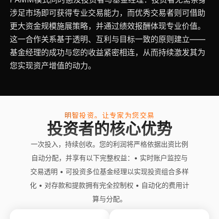
涉足市场即可获得专业交易能力，而优秀交易者则可借助
更大资金规模施展策略，并通过绩效报酬体现专业价值。
这一合作关系基于透明、互利与目标一致的原则建立——
基金经理的成功与您的收益紧密相连，从而持续激发其为
您实现资产增值的动力。
明智投资。让专家为您交易
投资者的核心优势
一次投入，持续创收。您的利润将严格依据出资比例
自动分配，并享有以下完整权益：• 实时账户监控与
交易透明 • 可投资多位基金经理以实现投资组合多样
化 • 对存款和提款拥有完全控制权 • 自动化的费用计
算与分配。