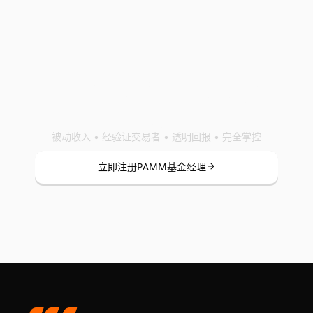
准备好开始PAMM了
吗？
被动收入 • 经验证交易者 • 透明回报 • 完全掌控
立即注册PAMM基金经理