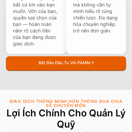
bất cứ khi nào bạn
mà không cần tự
muốn. Vốn của bạn,
mình hiểu rõ từng
quyền lựa chọn của
chiến lược. Đa dạng
bạn — hoàn toàn
hóa chuyên nghiệp
nắm rõ cách tiền
trở nên đơn giản.
của bạn đang được
giao dịch.
Bắt Đầu Đầu Tư Với PAMM
GIAO DỊCH THÔNG MINH HƠN THÔNG QUA CHIA
SẺ CHUYÊN MÔN
Lợi Ích Chính Cho Quản Lý
Quỹ