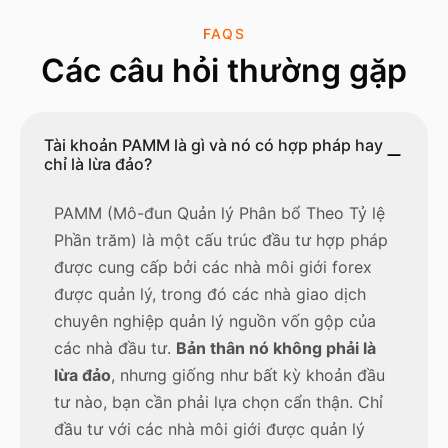
FAQS
Các câu hỏi thường gặp
Tài khoản PAMM là gì và nó có hợp pháp hay
chỉ là lừa đảo?
PAMM (Mô-đun Quản lý Phân bổ Theo Tỷ lệ
Phần trăm) là một cấu trúc đầu tư hợp pháp
được cung cấp bởi các nhà môi giới forex
được quản lý, trong đó các nhà giao dịch
chuyên nghiệp quản lý nguồn vốn gộp của
các nhà đầu tư.
Bản thân nó không phải là
lừa đảo
, nhưng giống như bất kỳ khoản đầu
tư nào, bạn cần phải lựa chọn cẩn thận. Chỉ
đầu tư với các nhà môi giới được quản lý