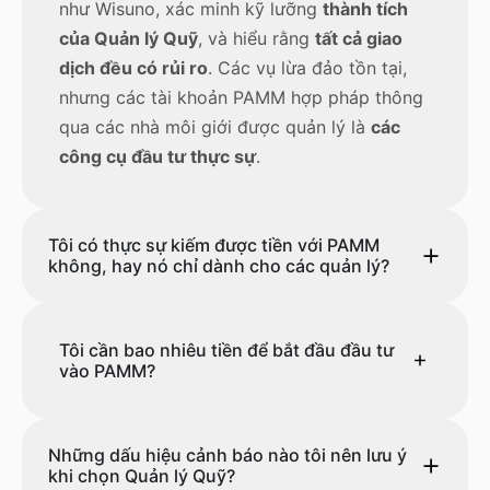
như Wisuno, xác minh kỹ lưỡng
thành tích
của Quản lý Quỹ
, và hiểu rằng
tất cả giao
dịch đều có rủi ro
. Các vụ lừa đảo tồn tại,
nhưng các tài khoản PAMM hợp pháp thông
qua các nhà môi giới được quản lý là
các
công cụ đầu tư thực sự
.
Tôi có thực sự kiếm được tiền với PAMM
không, hay nó chỉ dành cho các quản lý?
Tôi cần bao nhiêu tiền để bắt đầu đầu tư
vào PAMM?
Những dấu hiệu cảnh báo nào tôi nên lưu ý
khi chọn Quản lý Quỹ?