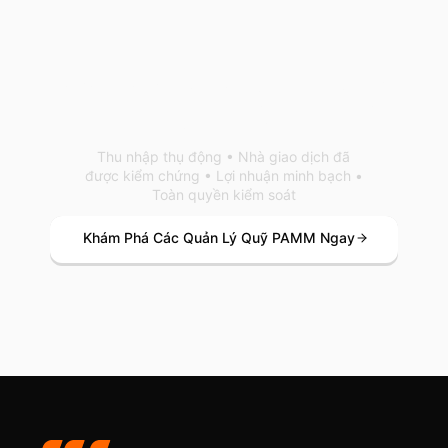
Sẵn Sàng Bắt Đầu Với
PAMM?
Thu nhập thụ động • Nhà giao dịch đã
được kiểm chứng • Lợi nhuận minh bạch •
Toàn quyền kiểm soát
Khám Phá Các Quản Lý Quỹ PAMM Ngay