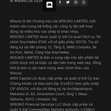
© Wisuno Ltd 2026
Wisuno là tên thương mại của WISUNO LIMITED, một
thành viên trong hệ thống các công ty liên kết hoạt
động tại nhiều khu vực pháp lý khác nhau.
WISUNO LIMITED được quản lý bởi Cơ quan Dịch vụ Tài
chính Seychelles (FSA) với số giấy phép SD178. Trụ sở
đăng ký tại Văn phòng 12, Tầng 3, IMAD Complex, Ile
Du Port, Mahé, Cộng hòa Seychelles.
WISUNO LIMITED là đơn vị cung cấp các sản phẩm tài
chính được mô tả hoặc có sẵn trên trang web này, đồng
thời là đơn vị vận hành trang web chính thức của
Wisuno.
WSN Capital Ltd được cấp phép và quản lý bởi Ủy ban
Chứng khoán và Giao dịch Síp (CySEC) theo giấy phép
CIF 450/24, với địa chỉ đăng ký tại Archiepiskopou
Makariou III, 82, Amaranton Court, tầng 1, Mesa
Geitonia, 4003, Limassol, Síp.
WISUNO Financial Services LLC được cấp phép và
quản lý bởi Commodities Markets Authority («CMA»)