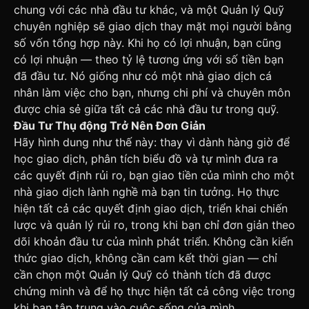
chung với các nhà đầu tư khác, và một Quản lý Quỹ
chuyên nghiệp sẽ giao dịch thay mặt mọi người bằng
số vốn tổng hợp này. Khi họ có lợi nhuận, bạn cũng
có lợi nhuận — theo tỷ lệ tương ứng với số tiền bạn
đã đầu tư. Nó giống như có một nhà giao dịch cá
nhân làm việc cho bạn, nhưng chi phí và chuyên môn
được chia sẻ giữa tất cả các nhà đầu tư trong quỹ.
Đầu Tư Thụ động Trở Nên Đơn Giản
Hãy hình dung như thế này: thay vì dành hàng giờ để
học giao dịch, phân tích biểu đồ và tự mình đưa ra
các quyết định rủi ro, bạn giao tiền của mình cho một
nhà giao dịch lành nghề mà bạn tin tưởng. Họ thực
hiện tất cả các quyết định giao dịch, triển khai chiến
lược và quản lý rủi ro, trong khi bạn chỉ đơn giản theo
dõi khoản đầu tư của mình phát triển. Không cần kiến
thức giao dịch, không cần cam kết thời gian — chỉ
cần chọn một Quản lý Quỹ có thành tích đã được
chứng minh và để họ thực hiện tất cả công việc trong
khi bạn tập trung vào cuộc sống của mình.