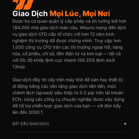
Giao Dịch
Mọi Lúc, Mọi Nơ
i
Được ba cơ quan quản lý cấp phép và tin tưởng bởi hơn
184,000 nhà giao dịch toàn cầu, Wisuno mang đến dịch
vụ giao dịch CFD cấp tổ chức với hơn 12 năm kinh
nghiệm thị trường đã được chứng minh. Truy cập hơn
1,000 công cụ CFD trên các thị trường ngoại hối, hàng
hóa, cổ phiếu, chỉ số, tiền điện tử và kim loại — tất cả
với tốc độ khớp lệnh cực nhanh (99.35% lệnh dưới
13ms).
Giao dịch đầy tin cậy trên máy tính để bàn hay thiết bị
di động bằng các nền tảng giao dịch tiên tiến, mức
chênh lệch (spread) siêu thấp từ 0.0 pip trên tài khoản
ECN, cùng các công cụ chuyên nghiệp được xây dựng
để hỗ trợ chiến lược giao dịch của bạn — với đòn bẩy
lên đến 2000:1.
BẮT ĐẦU GIAO DỊCH