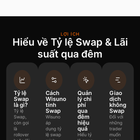
LỢI ÍCH
Hiểu về Tỷ lệ Swap & Lãi
suất qua đêm
Tỷ lệ
Cách
Quản
Giao
Swap
Wisuno
lý chi
dịch
là gì?
tính
phí
không
Swap
qua
Swap
Tỷ lệ
đêm
Swap,
Wisuno
Đối với
hiệu
còn gọi
áp
những
quả
là
dụng tỷ
trader
rollover
lệ swap
Hiểu tỷ
muốn