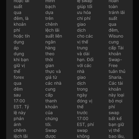
hoặc lãi
minh
lệ swap
hoàn
suất
bạch
giúp tối
toàn
qua
dựa
ưu hóa
tránh lãi
đêm, là
trên
chi phí
suất
khoản
chênh
giao
qua
phí
lệch lãi
dịch
đêm,
hoặc tín
suất liên
cho các
Wisuno
dụng
ngân
vị thế
cung
áp
hàng
trung
cấp Tài
dụng
theo
và dài
khoản
khi bạn
thời
hạn. Đối
Swap-
giữ vị
gian
với các
Free
thế
thực và
nhà
tuân thủ
forex
giá từ
giao
Sharia.
qua
các nhà
dịch
Các tài
đêm
cung
trong
khoản
sau
cấp
ngày
này loại
17:00
thanh
đóng vị
bỏ mọi
EST. Tỷ
khoản
thế
phí
lệ này
của
trước
swap
phản
chúng
17:00
bất kể
ánh
tôi.
EST, phí
bạn giữ
chênh
Swap
swap
vị thế
lệch lãi
được
không
bao lâu,