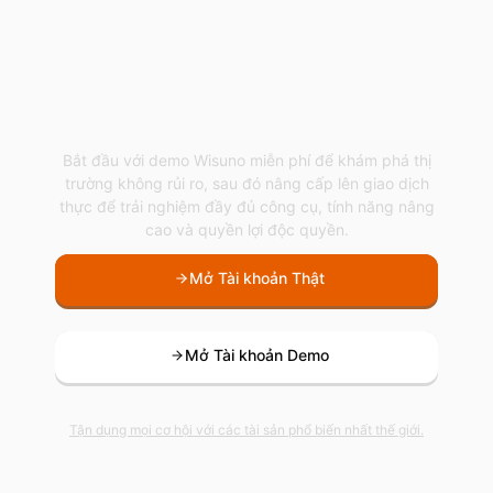
Bắt đầu giao dịch với
Wisuno
Bắt đầu với demo Wisuno miễn phí để khám phá thị
trường không rủi ro, sau đó nâng cấp lên giao dịch
thực để trải nghiệm đầy đủ công cụ, tính năng nâng
cao và quyền lợi độc quyền.
Mở Tài khoản Thật
Mở Tài khoản Demo
Tận dụng mọi cơ hội với các tài sản phổ biến nhất thế giới.