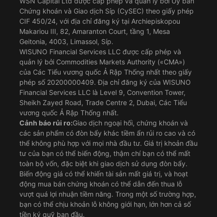
WSN Capital Ltd được cấp phép và quản lý bởi Ủy ban
Chứng khoán và Giao dịch Síp (CySEC) theo giấy phép
CIF 450/24, với địa chỉ đăng ký tại Archiepiskopou
Makariou III, 82, Amaranton Court, tầng 1, Mesa
Geitonia, 4003, Limassol, Síp.
WISUNO Financial Services LLC được cấp phép và
quản lý bởi Commodities Markets Authority («CMA»)
của Các Tiểu vương quốc Ả Rập Thống nhất theo giấy
phép số 20200000409. Địa chỉ đăng ký của WISUNO
Financial Services LLC là Level 9, Convention Tower,
Sheikh Zayed Road, Trade Centre 2, Dubai, Các Tiểu
vương quốc Ả Rập Thống nhất.
Cảnh báo rủi ro:
Giao dịch ngoại hối, chứng khoán và
các sản phẩm có đòn bẩy khác tiềm ẩn rủi ro cao và có
thể không phù hợp với mọi nhà đầu tư. Giá trị khoản đầu
tư của bạn có thể biến động, thậm chí bạn có thể mất
toàn bộ vốn, đặc biệt khi giao dịch sử dụng đòn bẩy.
Biến động giá có thể khiến tài sản mất giá trị, và hoạt
động mua bán chứng khoán có thể dẫn đến thua lỗ
vượt quá lợi nhuận tiềm năng. Trong một số trường hợp,
bạn có thể chịu khoản lỗ không giới hạn, lớn hơn cả số
tiền ký quỹ ban đầu.