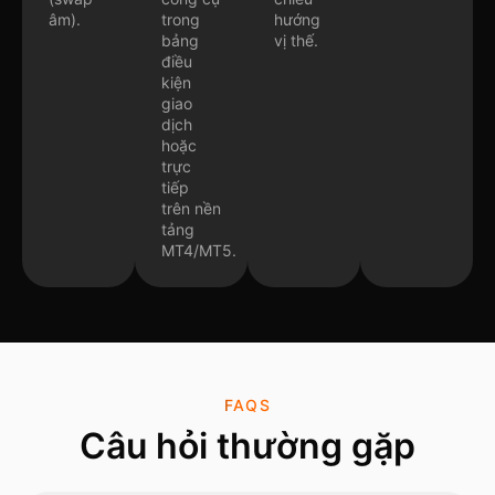
âm).
trong
hướng
bảng
vị thế.
điều
kiện
giao
dịch
hoặc
trực
tiếp
trên nền
tảng
MT4/MT5.
FAQS
Câu hỏi thường gặp