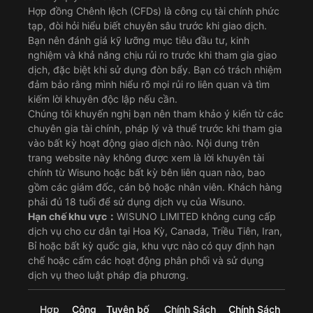
Hợp đồng Chênh lệch (CFDs) là công cụ tài chính phức
tạp, đòi hỏi hiểu biết chuyên sâu trước khi giao dịch.
Bạn nên đánh giá kỹ lưỡng mục tiêu đầu tư, kinh
nghiệm và khả năng chịu rủi ro trước khi tham gia giao
dịch, đặc biệt khi sử dụng đòn bẩy. Bạn có trách nhiệm
đảm bảo rằng mình hiểu rõ mọi rủi ro liên quan và tìm
kiếm lời khuyên độc lập nếu cần.
Chúng tôi khuyến nghị bạn nên tham khảo ý kiến từ các
chuyên gia tài chính, pháp lý và thuế trước khi tham gia
vào bất kỳ hoạt động giao dịch nào. Nội dung trên
trang website này không được xem là lời khuyên tài
chính từ Wisuno hoặc bất kỳ bên liên quan nào, bao
gồm các giám đốc, cán bộ hoặc nhân viên. Khách hàng
phải đủ 18 tuổi để sử dụng dịch vụ của Wisuno.
Hạn chế khu vực：
WISUNO LIMITED không cung cấp
dịch vụ cho cư dân tại Hoa Kỳ, Canada, Triều Tiên, Iran,
Bỉ hoặc bất kỳ quốc gia, khu vực nào có quy định hạn
chế hoặc cấm các hoạt động phân phối và sử dụng
dịch vụ theo luật pháp địa phương.
Hợp
Công
Tuyên bố
Chính Sách
Chính Sách