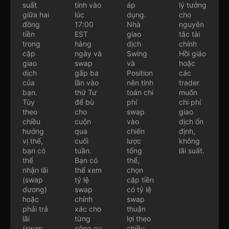
suất
tính vào
áp
lý tưởng
giữa hai
lúc
dụng.
cho
đồng
17:00
Nhà
nguyên
tiền
EST
giao
tắc tài
trong
hàng
dịch
chính
cặp
ngày và
Swing
Hồi giáo
giao
swap
và
hoặc
dịch
gấp ba
Position
các
của
lần vào
nên tính
trader
bạn.
thứ Tư
toán chi
muốn
Tùy
để bù
phí
chi phí
theo
cho
swap
giao
chiều
cuộn
vào
dịch ổn
hướng
qua
chiến
định,
vị thế,
cuối
lược
không
bạn có
tuần.
tổng
lãi suất.
thể
Bạn có
thể,
nhận lãi
thể xem
chọn
(swap
tỷ lệ
cặp tiền
dương)
swap
có tỷ lệ
hoặc
chính
swap
phải trả
xác cho
thuận
lãi
từng
lợi theo
(swap
công cụ
chiều