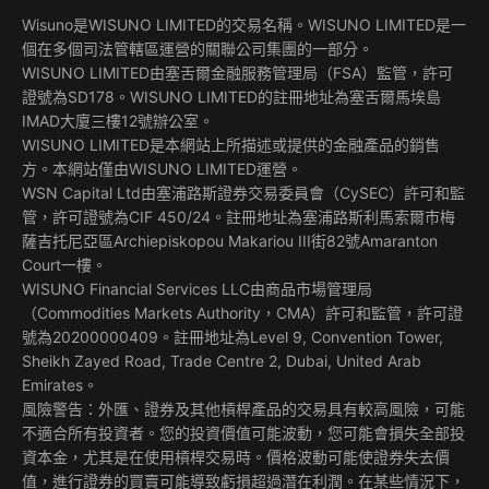
Wisuno是WISUNO LIMITED的交易名稱。WISUNO LIMITED是一
個在多個司法管轄區運營的關聯公司集團的一部分。
WISUNO LIMITED由塞舌爾金融服務管理局（FSA）監管，許可
證號為SD178。WISUNO LIMITED的註冊地址為塞舌爾馬埃島
IMAD大廈三樓12號辦公室。
WISUNO LIMITED是本網站上所描述或提供的金融產品的銷售
方。本網站僅由WISUNO LIMITED運營。
WSN Capital Ltd由塞浦路斯證券交易委員會（CySEC）許可和監
管，許可證號為CIF 450/24。註冊地址為塞浦路斯利馬索爾市梅
薩吉托尼亞區Archiepiskopou Makariou III街82號Amaranton
Court一樓。
WISUNO Financial Services LLC由商品市場管理局
（Commodities Markets Authority，CMA）許可和監管，許可證
號為20200000409。註冊地址為Level 9, Convention Tower,
Sheikh Zayed Road, Trade Centre 2, Dubai, United Arab
Emirates。
風險警告：外匯、證券及其他槓桿產品的交易具有較高風險，可能
不適合所有投資者。您的投資價值可能波動，您可能會損失全部投
資本金，尤其是在使用槓桿交易時。價格波動可能使證券失去價
值，進行證券的買賣可能導致虧損超過潛在利潤。在某些情況下，