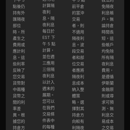
計算隔
點後仍
前平倉
免隔夜
夜利
持有外
的當沖
利息帳
息。隔
匯隔夜
交易
戶。無
夜利息
部位
者，則
論持倉
每日於
時，所
不適用
時間長
EST 下
產生之
隔夜利
短，這
午 5 點
費用或
息。波
些帳戶
計算，
應計利
段交易
均免除
並在週
息。這
者和部
所有隔
三應用
些利率
位交易
夜利息
三倍隔
反映了
者應將
費用，
夜利息
您交易
隔夜利
是遵循
以計入
貨幣對
息成本
伊斯蘭
週末的
中兩種
納入整
金融原
展期。
貨幣之
體策
則或尋
您可以
間的利
略，選
求可預
在我們
率差
擇對其
測、無
交易條
異。根
持倉方
利息交
件表中
據您的
向較有
易成本
的每種
持倉方
利隔夜
之交易