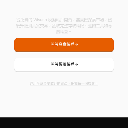
立即開始在 Wisuno 交
易
從免費的 Wisuno 模擬帳戶開始，無風險探索市場，然
後升級到真實交易，獲取完整存取權限、進階工具和專
屬權益。
開設真實帳戶
開設模擬帳戶
運用全球最受歡迎的資產，把握每一個機會。