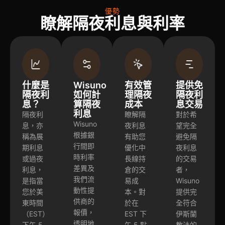
優勢
瞭解隔夜利息與利率
什麼是
Wisuno
有效管
提供免
隔夜利
如何計
理隔夜
隔夜利
息？
算隔夜
成本
息交易
利息
隔夜利
瞭解隔
對於希
Wisuno
息，亦
夜利息
望完全
根據銀
稱為展
有助您
避免隔
行間即
期利息
優化中
夜利息
時利率
或過夜
長線持
的交易
差異及
利息，
倉的交
者，
我們流
是指當
易成
Wisuno
動性提
您於美
本。對
提供完
供商的
東時間
於在
全符合
報價，
（EST）
EST 下
伊斯蘭
透明地
下午 5
午 5 點
教法的