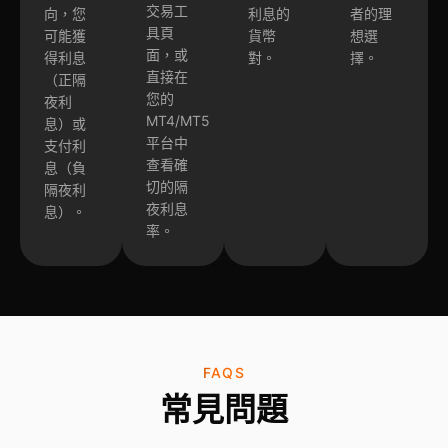
交易工
向，您
利息的
者的理
具頁
可能獲
貨幣
想選
面，或
得利息
對。
擇。
直接在
（正隔
您的
夜利
MT4/MT5
息）或
平台中
支付利
查看確
息（負
切的隔
隔夜利
夜利息
息）。
率。
FAQS
常見問題