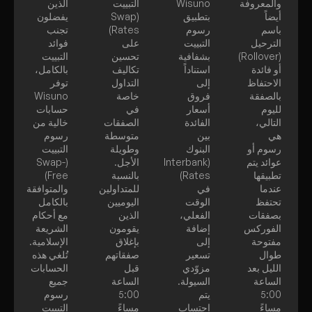
والمعروفة
Wisuno
التبييت
الذين
أيضاً
بتطبيق
(Swap
يفضلون
باسم
رسوم
Rates)
تجنب
الترحيل
التبييت
على
فوائد
(Rollover)
بشفافية
تحسين
التبييت
أو فائدة
استناداً
تكاليف
بالكامل،
الاحتفاظ
إلى
التداول
توفر
بالصفقة
فروق
خاصة
Wisuno
لليوم
أسعار
في
حسابات
التالي،
الفائدة
الصفقات
خالية من
هي
بين
متوسطة
رسوم
رسوم أو
البنوك
وطويلة
التبييت
عوائد يتم
(Interbank
الأجل.
(Swap-
تطبيقها
Rates)
بالنسبة
Free)
عندما
في
للمتداولين
والمتوافقة
تحتفظ
الوقت
اليوميين
بالكامل
بصفقات
الفعلي،
الذين
مع أحكام
الفوركس
إضافة
يقومون
الشريعة
مفتوحة
إلى
بإغلاق
الإسلامية.
طوال
تسعير
صفقاتهم
تُلغي هذه
الليل بعد
مزوّدي
قبل
الحسابات
الساعة
السيولة.
الساعة
جميع
5:00
يتم
5:00
رسوم
مساءً
احتساب
مساءً
التبييت