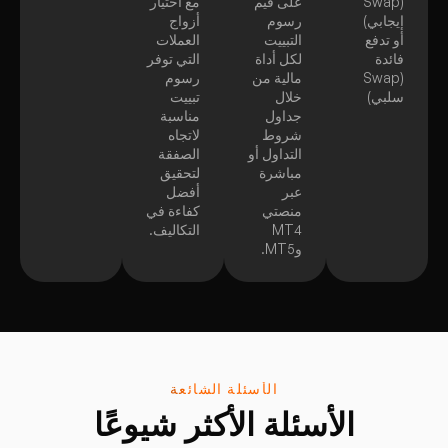
(Swap
على قيم
مع اختيار
إيجابي)
رسوم
أزواج
أو تدفع
التبييت
العملات
فائدة
لكل أداة
التي توفر
(Swap
مالية من
رسوم
سلبي)
خلال
تبييت
جداول
مناسبة
شروط
لاتجاه
التداول أو
الصفقة
مباشرة
لتحقيق
عبر
أفضل
منصتي
كفاءة في
MT4
التكاليف.
وMT5.
الأسئلة الشائعة
الأسئلة الأكثر شيوعًا