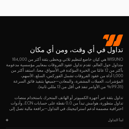
تداول
في أي وقت، ومن أي مكان
WISUNO هي كيان خاضع لتنظيم ثلاثي ويحظى بثقة أكثر من 184,000
متداول حول العالم، تقدم تداول عقود الفروقات بمعايير مؤسسية مدعومة
بأكثر من 12 عامًا من الخبرة المؤكدة في الأسواق. معنا، استفد أكثر من
1,000 أداة من عقود الفروقات تشمل الفوركس، السلع، الأسهم،
المؤشرات، العملات المشفرة، والمعادن—جميعها بتنفيذ فائق السرعة
(99.35% من الأوامر تنفذ في أقل من 13 مللي ثانية).
تداول بثقة عبر أجهزة الكمبيوتر أو الهاتف المتحرك باستخدام منصات
تداول متطورة، هوامش تبدأ من 0.0 نقطة على حسابات ECN، وأدوات
احترافية مصممة لدعم استراتيجيتك في التداول—برافعة مالية تصل إلى
2000:1.
ابدأ التداول