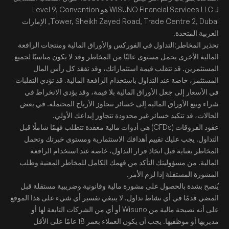
لـ WISUNO Financial Services LLC هو Level 9, Convention
Tower, Sheikh Zayed Road, Trade Centre 2, Dubai, الإمارات
العربية المتحدة.
تحذير المخاطر:التداول في الفوركس والأوراق المالية ومنتجات الرافعة
المالية الأخرى يحمل مستوى عاليًا من المخاطر وقد لا يكون مناسبًا لجميع
المستثمرين. قد تتقلب قيمة استثماراتك، وقد تفقد كل رأس المال
المستثمر، خاصة عند التداول باستخدام الرافعة المالية. قد تؤدي التقلبات
في الأسعار إلى جعل الأوراق المالية بلا قيمة، وقد يؤدي الانخراط في
شراء وبيع الأوراق المالية إلى خسائر تتجاوز الأرباح المحتملة. في بعض
الحالات، قد تتكبد خسائر غير محدودة تتجاوز إيداعك الأولي.
عقود الفروقات (CFDs) هي أدوات مالية معقدة تتطلب فهمًا شاملًا قبل
التداول. يجب عليك تقييم أهدافك الاستثمارية ومستوى خبرتك وتحمل
المخاطر بعناية قبل اتخاذ قرار التداول، خاصة عند استخدام الرافعة
المالية. من مسؤوليتك التأكد من فهمك الكامل للمخاطر المعنية وطلب
المشورة المستقلة إذا لزم الأمر.
يُنصح بشدة بالحصول على مشورة مالية وقانونية وضريبية مستقلة قبل
المضي قدمًا في أي نشاط تداول. لا ينبغي تفسير أي شيء على هذا الموقع
على أنه نصيحة مالية من Wisuno أو أي من الشركات التابعة لها أو
مديريها أو موظفيها. يجب أن يكون العملاء بعمر 18 عامًا على الأقل