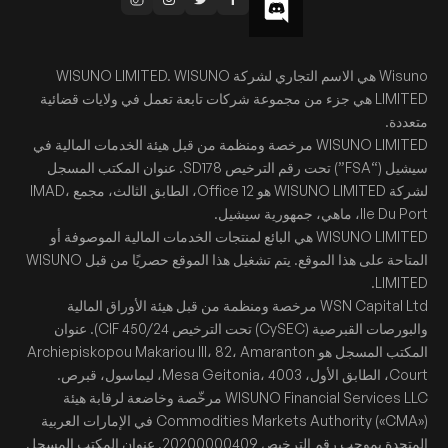
Wisuno هي الاسم التجاري لشركة WISUNO LIMITED. WISUNO
LIMITED هي جزء من مجموعة شركات تابعة تعمل في ولايات قضائية
متعددة.
WISUNO LIMITED مرخصة ومنظمة من قبل هيئة الخدمات المالية في
سيشيل (“FSA”) تحت رقم الترخيص SD178. عنوان المكتب المسجل
لشركة WISUNO LIMITED هو Office 12، الطابق الثالث، مجمع IMAD،
Ile Du Port، ماهي، جمهورية سيشيل.
WISUNO LIMITED هي البائع لمنتجات الخدمات المالية الموصوفة أو
المتاحة على هذا الموقع. يتم تشغيل هذا الموقع حصريًا من قبل WISUNO
LIMITED.
WSN Capital Ltd مرخصة ومنظمة من قبل هيئة الأوراق المالية
والبورصات القبرصية (CySEC) تحت الترخيص CIF 450/24). عنوان
المكتب المسجل هو Archiepiskopou Makariou III، 82، Amaranton
Court، الطابق الأول، Mesa Geitonia، 4003، ليماسول، قبرص.
WISUNO Financial Services LLC مرخّصة وخاضعة لرقابة هيئة
Commodities Markets Authority («CMA») في الإمارات العربية
المتحدة بموجب رقم الترخيص 20200000409. عنوان المكتب المسجل