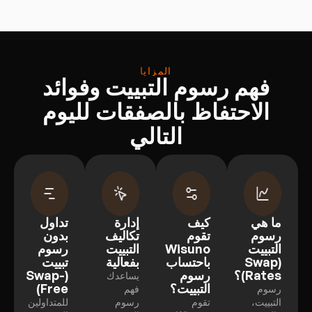
المزايا
فهم رسوم التبييت وفوائد
الاحتفاظ بالصفقات لليوم
التالي
ما هي
كيف
إدارة
تداول
رسوم
تقوم
تكاليف
بدون
التبييت
Wisuno
التبييت
رسوم
(Swap
باحتساب
بفعالية
تبييت
Rates)؟
رسوم
(Swap-
يساعدك
التبييت؟
Free)
رسوم
فهم
التبييت،
تقوم
رسوم
للمتداولين