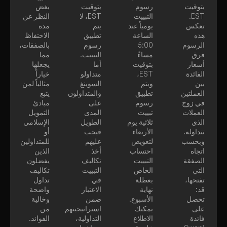
بتوقيت
رسوم
بتوقيت
بغض
EST.
التبييت
EST، لا
النظر عن
تعكس
يومياً عند
يتم
مدة
هذه
الساعة
تطبيق
الاحتفاظ
الرسوم
5:00
رسوم
بالصفقات،
فرق
مساءً
التبييت.
مما
أسعار
بتوقيت
أما
يجعلها
الفائدة
EST،
متداولو
خياراً
بين
ويتم
السوينغ
مثالياً لمن
العملتين
تطبيق
والمتداولون
يتبع
في زوج
رسوم
على
مبادئ
العملات
تبييت
المدى
التمويل
الذي
ثلاثية يوم
الطويل
الإسلامي
تتداوله.
الأربعاء
فيجب
أو
وبحسب
لتعويض
عليهم
للمتداولين
اتجاه
احتساب
أخذ
الذين
الصفقة
التبييت
تكاليف
يفضلون
التي
الخاص
التبييت
تكاليف
تفتحها،
بعطلة
في
تداول
قد:
نهاية
الاعتبار
واضحة
تحصل
الأسبوع.
ضمن
وخالية
على
يمكنك
استراتيجيتهم
من
فائدة
الاطلاع
التداولية،
الفوائد.