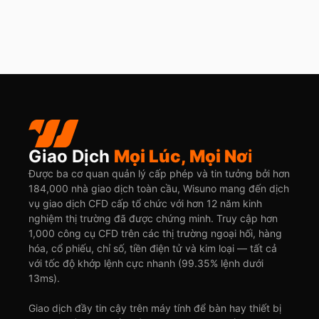
Giao Dịch
Mọi Lúc, Mọi Nơ
i
Được ba cơ quan quản lý cấp phép và tin tưởng bởi hơn
184,000 nhà giao dịch toàn cầu, Wisuno mang đến dịch
vụ giao dịch CFD cấp tổ chức với hơn 12 năm kinh
nghiệm thị trường đã được chứng minh. Truy cập hơn
1,000 công cụ CFD trên các thị trường ngoại hối, hàng
hóa, cổ phiếu, chỉ số, tiền điện tử và kim loại — tất cả
với tốc độ khớp lệnh cực nhanh (99.35% lệnh dưới
13ms).
Giao dịch đầy tin cậy trên máy tính để bàn hay thiết bị