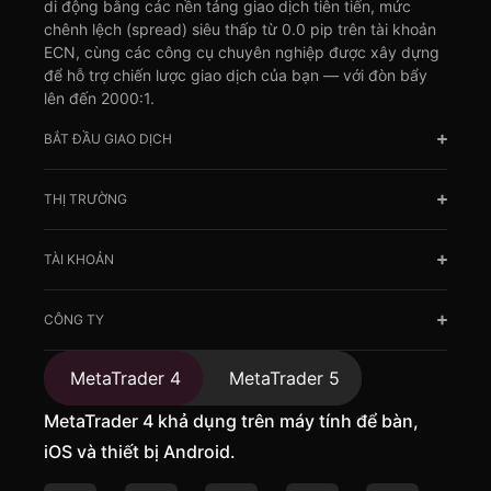
di động bằng các nền tảng giao dịch tiên tiến, mức
chênh lệch (spread) siêu thấp từ 0.0 pip trên tài khoản
ECN, cùng các công cụ chuyên nghiệp được xây dựng
để hỗ trợ chiến lược giao dịch của bạn — với đòn bẩy
lên đến 2000:1.
BẮT ĐẦU GIAO DỊCH
THỊ TRƯỜNG
TÀI KHOẢN
CÔNG TY
MetaTrader 4
MetaTrader 5
MetaTrader 4 khả dụng trên máy tính để bàn,
iOS và thiết bị Android.