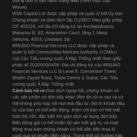
thời là đơn vị vận hành trang web chính thức của
Wisuno.
WSN Capital Ltd được cấp phép và quản lý bởi Ủy ban
Chứng khoán và Giao dịch Síp (CySEC) theo giấy phép
CIF 450/24, với địa chỉ đăng ký tại Archiepiskopou
Makariou III, 82, Amaranton Court, tầng 1, Mesa
Geitonia, 4003, Limassol, Síp.
WISUNO Financial Services LLC được cấp phép và
quản lý bởi Commodities Markets Authority («CMA»)
của Các Tiểu vương quốc Ả Rập Thống nhất theo giấy
phép số 20200000409. Địa chỉ đăng ký của WISUNO
Financial Services LLC là Level 9, Convention Tower,
Sheikh Zayed Road, Trade Centre 2, Dubai, Các Tiểu
vương quốc Ả Rập Thống nhất.
Cảnh báo rủi ro:
Giao dịch ngoại hối, chứng khoán và
các sản phẩm có đòn bẩy khác tiềm ẩn rủi ro cao và có
thể không phù hợp với mọi nhà đầu tư. Giá trị khoản đầu
tư của bạn có thể biến động, thậm chí bạn có thể mất
toàn bộ vốn, đặc biệt khi giao dịch sử dụng đòn bẩy.
Biến động giá có thể khiến tài sản mất giá trị, và hoạt
động mua bán chứng khoán có thể dẫn đến thua lỗ
vượt quá lợi nhuận tiềm năng. Trong một số trường hợp,