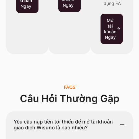
khoản
dụng EA
Ngay
Ngay
Mở
tài
khoản
Ngay
FAQS
Câu Hỏi Thường Gặp
Yêu cầu nạp tiền tối thiểu để mở tài khoản
giao dịch Wisuno là bao nhiêu?