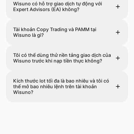
Wisuno có hỗ trợ giao dịch tự động với
Expert Advisors (EA) không?
Tài khoản Copy Trading và PAMM tại
Wisuno là gì?
Tôi có thể dùng thử nền tảng giao dịch của
Wisuno trước khi nạp tiền thực không?
Kích thước lot tối đa là bao nhiêu và tôi có
thể mở bao nhiêu lệnh trên tài khoản
Wisuno?