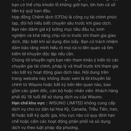
bạn có thể chịu khoản lỗ không giới hạn, lớn hơn cả số
tiền ký quỹ ban đầu.
Hợp đồng Chênh lệch (CFDs) là công cụ tài chính phức
tạp, đòi hỏi hiểu biết chuyên sâu trước khi giao dịch.
Bạn nên đánh giá kỹ lưỡng mục tiêu đầu tư, kinh
nghiệm và khả năng chịu rủi ro trước khi tham gia giao
dịch, đặc biệt khi sử dụng đòn bẩy. Bạn có trách nhiệm
đảm bảo rằng mình hiểu rõ mọi rủi ro liên quan và tìm
kiếm lời khuyên độc lập nếu cần.
Chúng tôi khuyến nghị bạn nên tham khảo ý kiến từ các
chuyên gia tài chính, pháp lý và thuế trước khi tham gia
vào bất kỳ hoạt động giao dịch nào. Nội dung trên
trang website này không được xem là lời khuyên tài
chính từ Wisuno hoặc bất kỳ bên liên quan nào, bao
gồm các giám đốc, cán bộ hoặc nhân viên. Khách hàng
phải đủ 18 tuổi để sử dụng dịch vụ của Wisuno.
Hạn chế khu vực：
WISUNO LIMITED không cung cấp
dịch vụ cho cư dân tại Hoa Kỳ, Canada, Triều Tiên, Iran,
Bỉ hoặc bất kỳ quốc gia, khu vực nào có quy định hạn
chế hoặc cấm các hoạt động phân phối và sử dụng
dịch vụ theo luật pháp địa phương.