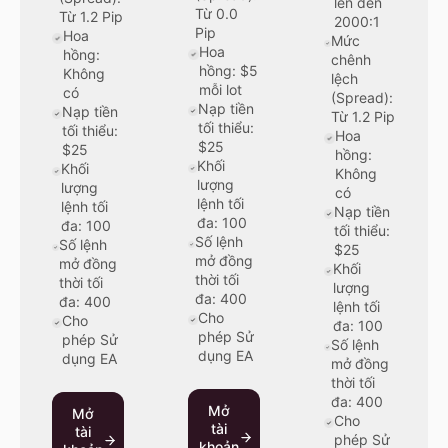
lên đến
Từ 0.0
Từ 1.2 Pip
2000:1
Pip
Hoa
Mức
Hoa
hồng:
chênh
hồng: $5
Không
lệch
mỗi lot
có
(Spread):
Nạp tiền
Nạp tiền
Từ 1.2 Pip
tối thiểu:
tối thiểu:
Hoa
$25
$25
hồng:
Khối
Khối
Không
lượng
lượng
có
lệnh tối
lệnh tối
Nạp tiền
đa: 100
đa: 100
tối thiểu:
Số lệnh
Số lệnh
$25
mở đồng
mở đồng
Khối
thời tối
thời tối
lượng
đa: 400
đa: 400
lệnh tối
Cho
Cho
đa: 100
phép Sử
phép Sử
Số lệnh
dụng EA
dụng EA
mở đồng
thời tối
đa: 400
Mở
Mở
Cho
tài
tài
phép Sử
khoản