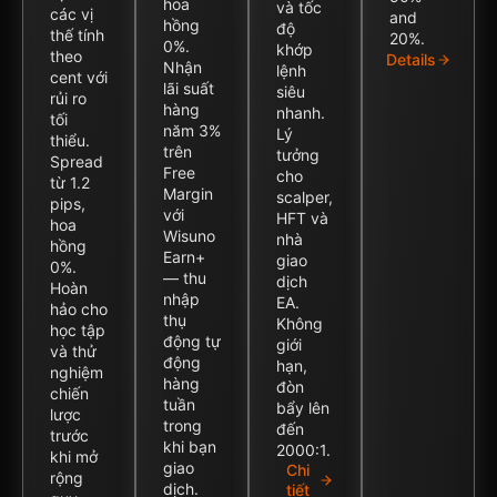
hoa
và tốc
các vị
and
hồng
độ
thế tính
20%.
0%.
khớp
theo
Details
Nhận
lệnh
cent với
lãi suất
siêu
rủi ro
hàng
nhanh.
tối
năm 3%
Lý
thiểu.
trên
tưởng
Spread
Free
cho
từ 1.2
Margin
scalper,
pips,
với
HFT và
hoa
Wisuno
nhà
hồng
Earn+
giao
0%.
— thu
dịch
Hoàn
nhập
EA.
hảo cho
thụ
Không
học tập
động tự
giới
và thử
động
hạn,
nghiệm
hàng
đòn
chiến
tuần
bẩy lên
lược
trong
đến
trước
khi bạn
2000:1.
khi mở
giao
Chi
rộng
dịch.
tiết