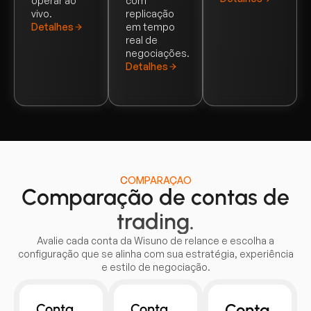
operar ao
com
vivo.
replicação
Detalhes
em tempo
real de
negociações.
Detalhes
COMPARAÇÃO
Comparação de contas de
trading.
Avalie cada conta da Wisuno de relance e escolha a
configuração que se alinha com sua estratégia, experiência
e estilo de negociação.
Conta
Conta
Conta