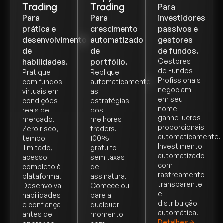
Trading
Trading
Para
Para
Para
investidores
prática e
crescimento
passivos e
desenvolvimento
automatizado
gestores
de
de
de fundos.
habilidades.
portfólio.
Gestores
de Fundos
Pratique
Replique
Profissionais
com fundos
automaticamente
negociam
virtuais em
as
em seu
condições
estratégias
nome—
reais de
dos
ganhe lucros
mercado.
melhores
proporcionais
Zero risco,
traders.
automaticamente.
tempo
100%
Investimento
ilimitado,
gratuito—
automatizado
acesso
sem taxas
com
completo à
de
rastreamento
plataforma.
assinatura.
transparente
Desenvolva
Comece ou
e
habilidades
pare a
distribuição
e confiança
qualquer
automática.
antes de
momento
Detalhes