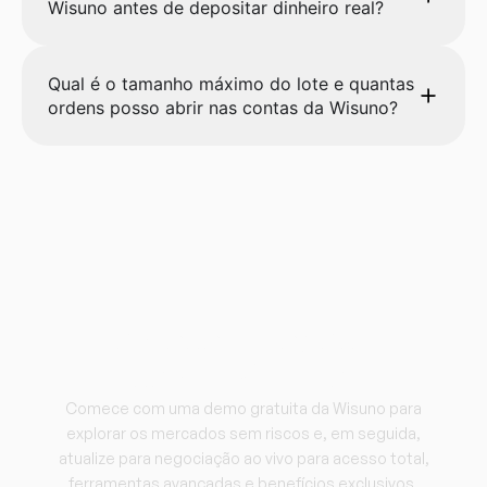
Wisuno antes de depositar dinheiro real?
Qual é o tamanho máximo do lote e quantas
ordens posso abrir nas contas da Wisuno?
Comece a negociar
com a Wisuno.
Comece com uma demo gratuita da Wisuno para
explorar os mercados sem riscos e, em seguida,
atualize para negociação ao vivo para acesso total,
ferramentas avançadas e benefícios exclusivos.