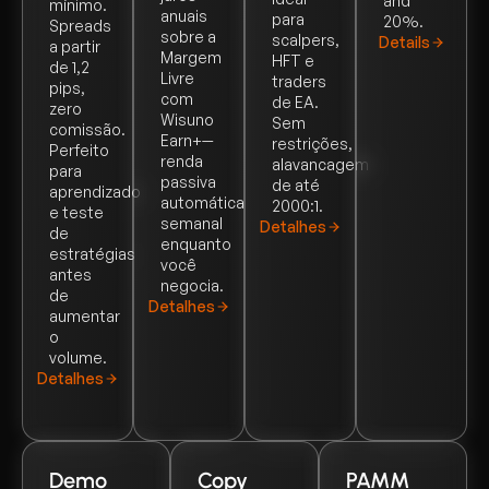
and
mínimo.
anuais
para
20%.
Spreads
sobre a
scalpers,
Details
a partir
Margem
HFT e
de 1,2
Livre
traders
pips,
com
de EA.
zero
Wisuno
Sem
comissão.
Earn+—
restrições,
Perfeito
renda
alavancagem
para
passiva
de até
aprendizado
automática
2000:1.
e teste
semanal
Detalhes
de
enquanto
estratégias
você
antes
negocia.
de
Detalhes
aumentar
o
volume.
Detalhes
Demo
Copy
PAMM