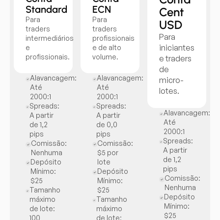
Standard
ECN
Cent
Para
Para
USD
traders
traders
Para
intermediários
profissionais
iniciantes
e
e de alto
profissionais.
volume.
e traders
de
Alavancagem:
Alavancagem:
micro-
Até
Até
lotes.
2000:1
2000:1
Spreads:
Spreads:
Alavancagem:
A partir
A partir
Até
de 1,2
de 0,0
2000:1
pips
pips
Spreads:
Comissão:
Comissão:
A partir
Nenhuma
$5 por
de 1,2
Depósito
lote
pips
Mínimo:
Depósito
Comissão:
$25
Mínimo:
Nenhuma
Tamanho
$25
Depósito
máximo
Tamanho
Mínimo:
de lote:
máximo
$25
100
de lote: