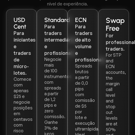
nível de experiência.
Swap
USD
Standard
ECN
Cent
Para
Para
Free
Para
traders
traders
For
iniciantes
intermediários
de alto
professiona
e
e
volume
traders.
traders
profissionais.
e
For STP
de
Negocie
profissionais.
and
mais
micro-
Spreads
ECN
de 100
brutos
accounts,
lotes.
instrumentos
a partir
the
Comece
com
de 0,0
margin
com
spreads
pips
call
apenas
a partir
com
level
$25 e
de 1,2
comissão
and
negocie
pips e
de $5
stop
posições
zero
por
out
em
comissão.
lote e
levels
centavos
Ganhe
execução
are at
com
3% de
ultrarrápida.
50%
risco
juros
Ideal