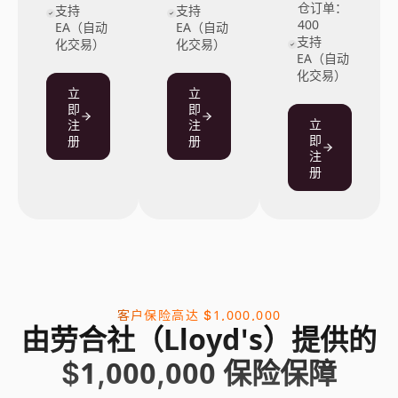
仓订单：
支持
支持
400
EA（自动
EA（自动
支持
化交易）
化交易）
EA（自动
化交易）
立
立
即
即
立
注
注
即
册
册
注
册
客户保险高达 $1,000,000
由劳合社（Lloyd's）提供的
$1,000,000 保险保障