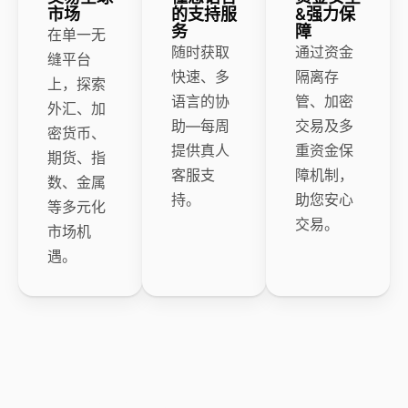
市场
的支持服
&强力保
务
障
在单一无
随时获取
通过资金
缝平台
快速、多
隔离存
上，探索
语言的协
管、加密
外汇、加
助—每周
交易及多
密货币、
提供真人
重资金保
期货、指
客服支
障机制，
数、金属
持。
助您安心
等多元化
交易。
市场机
遇。