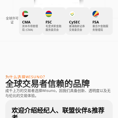
全球许可
CMA
FSC
CySEC
FSA
证
资本市场管理
毛里求斯金融
塞浦路斯证券
塞舌尔金融服
局 (CMA)
服务委员会
交易委员会
务管理局
为什么选择WISUNO？
全球交易者信赖的品牌
成千上万的交易者选择Wisuno，因我们具备创新、透明度以及无
与伦比的交易体验。
欢迎介绍经纪人、联盟伙伴&推荐
者