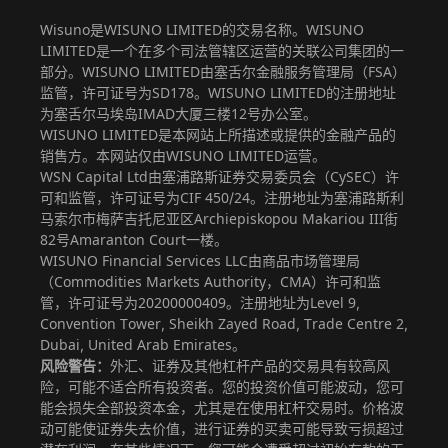
Wisuno是WISUNO LIMITED的交易名称。WISUNO
LIMITED是一个在多个司法管辖区运营的关联公司集团的一
部分。WISUNO LIMITED由塞舌尔金融服务管理局（FSA）
监管，许可证号为SD178。WISUNO LIMITED的注册地址
为塞舌尔马埃岛IMAD大厦三楼12号办公室。
WISUNO LIMITED是本网站上所描述或提供的金融产品的
销售方。本网站仅由WISUNO LIMITED运营。
WSN Capital Ltd由塞浦路斯证券交易委员会（CySEC）许
可和监管，许可证号为CIF 450/24。注册地址为塞浦路斯利
马索尔市梅萨吉托尼亚区Archiepiskopou Makariou III街
82号Amaranton Court一楼。
WISUNO Financial Services LLC由商品市场管理局
（Commodities Markets Authority，CMA）许可和监
管，许可证号为20200000409。注册地址为Level 9,
Convention Tower, Sheikh Zayed Road, Trade Centre 2,
Dubai, United Arab Emirates。
风险警告：
外汇、证券及其他杠杆产品的交易具有较高风
险，可能不适合所有投资者。您的投资价值可能波动，您可
能会损失全部投资本金，尤其是在使用杠杆交易时。价格波
动可能使证券失去价值，进行证券的买卖可能导致亏损超过