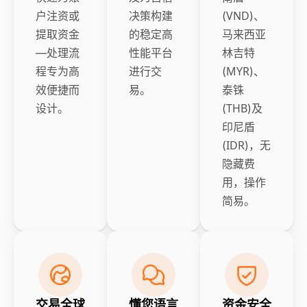
户注资或
决策构建
(VND)、
提取资金
的稳定高
马来西亚
—处理流
性能平台
林吉特
程专为高
进行交
(MYR)、
效便捷而
易。
泰铢
设计。
(THB)及
印尼盾
(IDR)，无
隐藏费
用，操作
简易。
交易全球
懂您语言
资金安全