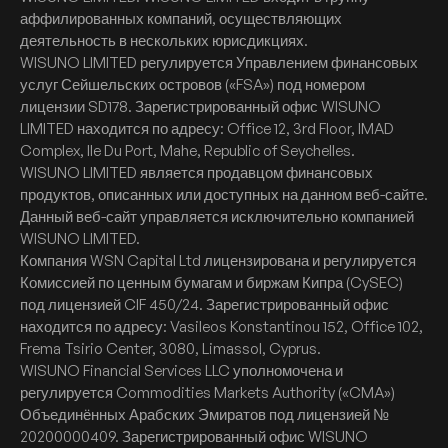
аффилированных компаний, осуществляющих
деятельность в нескольких юрисдикциях.
WISUNO LIMITED регулируется Управлением финансовых
услуг Сейшельских островов («FSA») под номером
лицензии SD178. Зарегистрированный офис WISUNO
LIMITED находится по адресу: Office 12, 3rd Floor, IMAD
Complex, Ile Du Port, Mahe, Republic of Seychelles.
WISUNO LIMITED является продавцом финансовых
продуктов, описанных или доступных на данном веб-сайте.
Данный веб-сайт управляется исключительно компанией
WISUNO LIMITED.
Компания WSN Capital Ltd лицензирована и регулируется
Комиссией по ценным бумагам и биржам Кипра (CySEC)
под лицензией CIF 450/24. Зарегистрированный офис
находится по адресу: Vasileos Konstantinou 152, Office 102,
Frema Tsirio Center, 3080, Limassol, Cyprus.
WISUNO Financial Services LLC уполномочена и
регулируется Commodities Markets Authority («CMA»)
Объединённых Арабских Эмиратов под лицензией №
20200000409. Зарегистрированный офис WISUNO