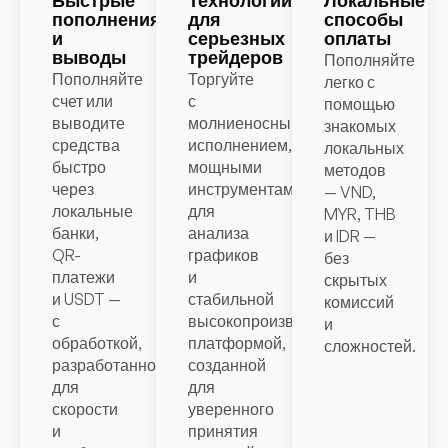
Быстрые
Технологии
Локальные
пополнения
для
способы
и
серьезных
оплаты
выводы
трейдеров
Пополняйте
Пополняйте
Торгуйте
легко с
счет или
с
помощью
выводите
молниеносным
знакомых
средства
исполнением,
локальных
быстро
мощными
методов
через
инструментами
— VND,
локальные
для
MYR, THB
банки,
анализа
и IDR —
QR-
графиков
без
платежи
и
скрытых
и USDT —
стабильной
комиссий
с
высокопроизводительной
и
обработкой,
платформой,
сложностей.
разработанной
созданной
для
для
скорости
уверенного
и
принятия