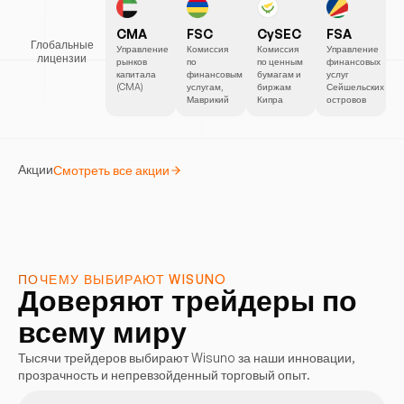
CMA
FSC
CySEC
FSA
Глобальные
Управление
Комиссия
Комиссия
Управление
лицензии
рынков
по
по ценным
финансовых
капитала
финансовым
бумагам и
услуг
(CMA)
услугам,
биржам
Сейшельских
Маврикий
Кипра
островов
Начните
Начните
Начните
Акции
Смотреть все акции
зарабатывать
зарабатывать
зарабатывать
сегодня
сегодня
сегодня
ПОЧЕМУ ВЫБИРАЮТ WISUNO
Доверяют трейдеры по
всему миру
Тысячи трейдеров выбирают Wisuno за наши инновации,
прозрачность и непревзойденный торговый опыт.