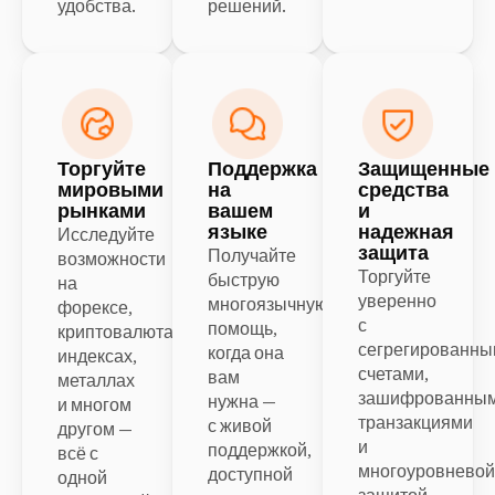
удобства.
решений.
Торгуйте
Поддержка
Защищенные
мировыми
на
средства
рынками
вашем
и
языке
надежная
Исследуйте
защита
Получайте
возможности
Торгуйте
быструю
на
уверенно
многоязычную
форексе,
с
помощь,
криптовалютах,
сегрегированн
когда она
индексах,
счетами,
вам
металлах
зашифрованны
нужна —
и многом
транзакциями
с живой
другом —
и
поддержкой,
всё с
многоуровневой
доступной
одной
защитой