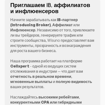
Приглашаем IB, аффилиатов
и инфлюенсеров
Начните зарабатывать как
IB-партнер
(Introducing Broker)
,
Аффилиат
или
Инфлюенсер
. Независимо от того, привлекаете
ли вы трейдеров, генерируете трафик или
строите сообщества, Wisuno предоставляет вам
инструменты, прозрачность и вознаграждения
для роста вашего бизнеса.
Наша программа работает на платформе
Cellxpert
- одной из ведущих систем
отслеживания в индустрии — что дает вам
отчетность в реальном времени
,
мгновенные выплаты
и
полную видимость
ваших результатов.
Наслаждайтесь
высокими ребейтами
,
конкурентными CPA или гибридными