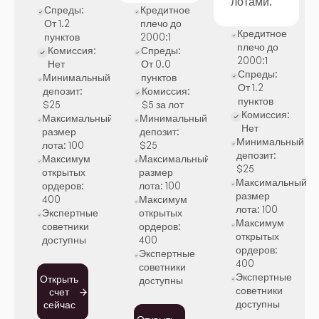
лотами.
Спреды:
Кредитное
От 1.2
плечо до
Кредитное
пунктов
2000:1
плечо до
Комиссия:
Спреды:
2000:1
Нет
От 0.0
Спреды:
Минимальный
пунктов
От 1.2
депозит:
Комиссия:
пунктов
$25
$5 за лот
Комиссия:
Максимальный
Минимальный
Нет
размер
депозит:
Минимальный
лота: 100
$25
депозит:
Максимум
Максимальный
$25
открытых
размер
Максимальный
ордеров:
лота: 100
размер
400
Максимум
лота: 100
Экспертные
открытых
Максимум
советники
ордеров:
открытых
доступны
400
ордеров:
Экспертные
400
советники
Экспертные
Открыть
доступны
советники
счет
доступны
сейчас