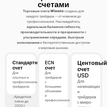
счетами
Торговые счета Wisuno
созданы для
каждого трейдера — от новичков до
профессионалов. Наслаждайтесь
идеальным балансом гибкости,
производительности и прозрачности
с
ультранизкими спредами
,
быстрым
исполнением
и беспрепятственным доступом
к мировым рынкам.
Центовый
Стандартный
ECN
счет
счет
счет
Для
Для
USD
опытных и
трейдеров
Для
профессиональных
с
начинающих
трейдеров.
большими
объемами
и
и
Кредитное
трейдеров
профессионалов.
плечо до
с микро-
2000:1