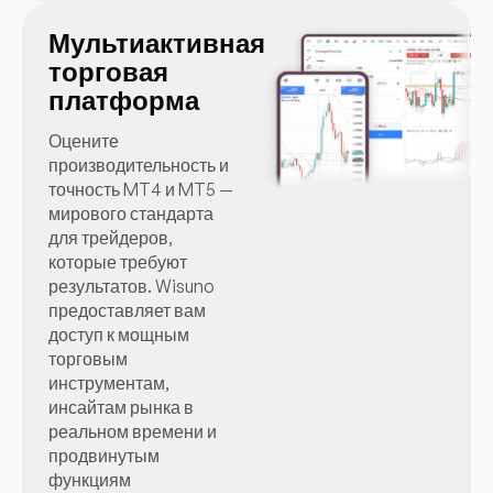
Мультиактивная
торговая
платформа
Оцените
производительность и
точность MT4 и MT5 —
мирового стандарта
для трейдеров,
которые требуют
результатов. Wisuno
предоставляет вам
доступ к мощным
торговым
инструментам,
инсайтам рынка в
реальном времени и
продвинутым
функциям