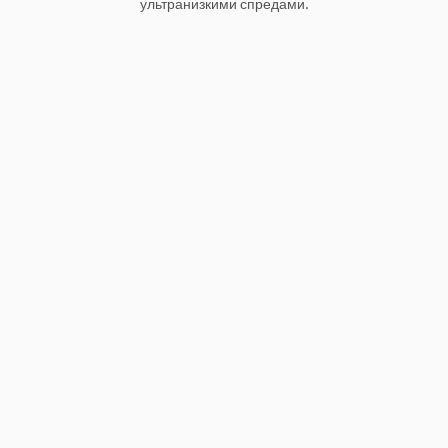
ультранизкими спредами.