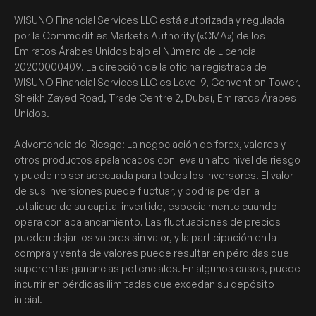
WISUNO Financial Services LLC está autorizada y regulada
por la Commodities Markets Authority («CMA») de los
Emiratos Árabes Unidos bajo el Número de Licencia
20200000409. La dirección de la oficina registrada de
WISUNO Financial Services LLC es Level 9, Convention Tower,
Sheikh Zayed Road, Trade Centre 2, Dubaí, Emiratos Árabes
Unidos.
Advertencia de Riesgo: La negociación de forex, valores y
otros productos apalancados conlleva un alto nivel de riesgo
y puede no ser adecuada para todos los inversores. El valor
de sus inversiones puede fluctuar, y podría perder la
totalidad de su capital invertido, especialmente cuando
opera con apalancamiento. Las fluctuaciones de precios
pueden dejar los valores sin valor, y la participación en la
compra y venta de valores puede resultar en pérdidas que
superen las ganancias potenciales. En algunos casos, puede
incurrir en pérdidas ilimitadas que excedan su depósito
inicial.