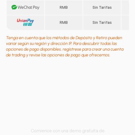
RMB
Sin Tarifas
RMB
Sin Tarifas
Tenga en cuenta que los métodos de Depósito y Retiro pueden
variar según su región y dirección IP. Para descubrir todas las
opciones de pago disponibles, regístrese para crear una cuenta
de trading y revise las opciones de pago que ofrecemos.
Comience a operar con
Wisuno.
Comience con una demo gratuita de