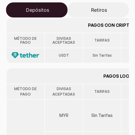
Depósitos
Retiros
PAGOS CON CRIPTO
MÉTODO DE
DIVISAS
TARIFAS
PAGO
ACEPTADAS
USDT
Sin Tarifas
PAGOS LOCAL
MÉTODO DE
DIVISAS
TARIFAS
PAGO
ACEPTADAS
MYR
Sin Tarifas