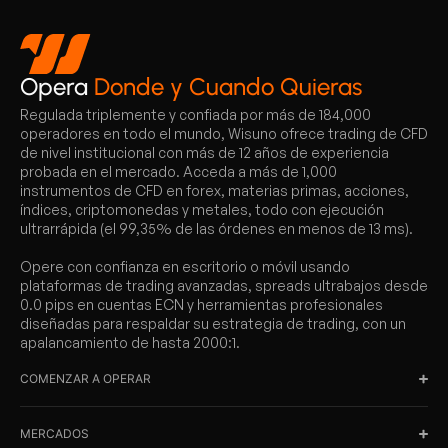
Opera
Donde y Cuando Quieras
Regulada triplemente y confiada por más de 184,000
operadores en todo el mundo, Wisuno ofrece trading de CFD
de nivel institucional con más de 12 años de experiencia
probada en el mercado. Acceda a más de 1,000
instrumentos de CFD en forex, materias primas, acciones,
índices, criptomonedas y metales, todo con ejecución
ultrarrápida (el 99,35% de las órdenes en menos de 13 ms).
Opere con confianza en escritorio o móvil usando
plataformas de trading avanzadas, spreads ultrabajos desde
0.0 pips en cuentas ECN y herramientas profesionales
diseñadas para respaldar su estrategia de trading, con un
apalancamiento de hasta 2000:1.
COMENZAR A OPERAR
MERCADOS