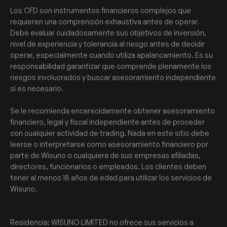
Los CFD son instrumentos financieros complejos que
requieren una comprensión exhaustiva antes de operar.
Debe evaluar cuidadosamente sus objetivos de inversión,
nivel de experiencia y tolerancia al riesgo antes de decidir
operar, especialmente cuando utiliza apalancamiento. Es su
responsabilidad garantizar que comprende plenamente los
riesgos involucrados y buscar asesoramiento independiente
si es necesario.
Se le recomienda encarecidamente obtener asesoramiento
financiero, legal y fiscal independiente antes de proceder
con cualquier actividad de trading. Nada en este sitio debe
leerse o interpretarse como asesoramiento financiero por
parte de Wisuno o cualquiera de sus empresas afiliadas,
directores, funcionarios o empleados. Los clientes deben
tener al menos 18 años de edad para utilizar los servicios de
Wisuno.
Residencia: WISUNO LIMITED no ofrece sus servicios a