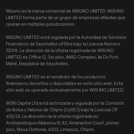
Wisuno es la marca comercial de WISUNO LIMITED. WISUNO
LIMITED forma parte de un grupo de empresas afiliadas que
operan en múltiples jurisdicciones.
WISUNO LIMITED está regulada por la Autoridad de Servicios
Financieros de Seychelles («FSA») bajo la Licencia Número
SD178. La dirección de la oficina registrada de WISUNO
LIMITED es Office 12, 3er piso, IMAD Complex, Ile Du Port,
Mahé, República de Seychelles.
WISUNO LIMITED es el vendedor de los productos
financieros descritos o disponibles en este sitio web. Este
sitio web es operado exclusivamente por WISUNO LIMITED.
WSN Capital Ltd está autorizada y regulada por la Comisión
de Bolsa y Valores de Chipre (CySEC) bajo la Licencia CIF
450/24. La dirección de la oficina registrada es
Archiepiskopou Makariou III, 82, Amaranton Court, primer
piso, Mesa Geitonia, 4003, Limassol, Chipre.