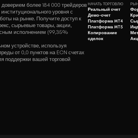
 доверием более 184 000 трейдеров
НАЧАТЬ ТОРГОВЛЮ
РЫ
Реальный счет
Фо
 институционального уровня с
Демо-счет
Кр
оты на рынке. Получите доступ к
Платформа MT4
Сы
екс, сырьевые товары, акции,
Платформа MT5
Ин
осным исполнением (99,35%
Копирование
Ме
сделок
Ак
ьном устройстве, используя
реды от 0,0 пунктов на ECN счетах
я поддержки вашей торговой