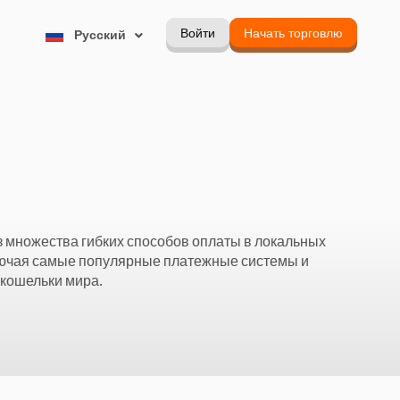
한국어
Войти
Начать торговлю
Русский
Português
 множества гибких способов оплаты в локальных
лючая самые популярные платежные системы и
кошельки мира.