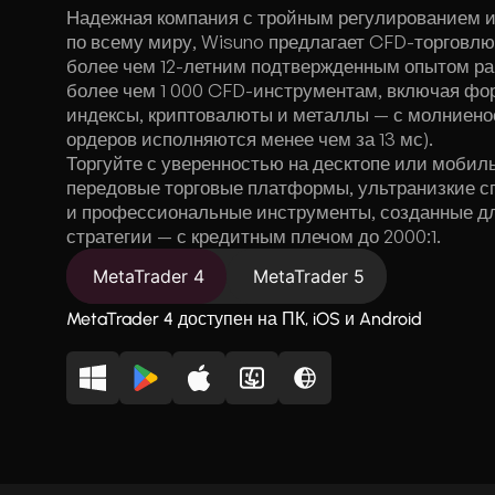
Надежная компания с тройным регулированием и
по всему миру, Wisuno предлагает CFD-торговлю
более чем 12-летним подтвержденным опытом раб
более чем 1 000 CFD-инструментам, включая фор
индексы, криптовалюты и металлы — с молниен
ордеров исполняются менее чем за 13 мс).
Торгуйте с уверенностью на десктопе или мобил
передовые торговые платформы, ультранизкие сп
и профессиональные инструменты, созданные дл
стратегии — с кредитным плечом до 2000:1.
MetaTrader 4
MetaTrader 5
MetaTrader 4 доступен на ПК, iOS и Android