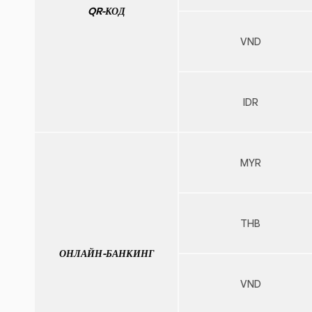
QR-КОД
VND
IDR
MYR
THB
ОНЛАЙН-БАНКИНГ
VND