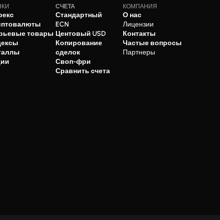
НКИ
СЧЕТА
КОМПАНИЯ
рекс
Стандартный
О нас
иптовалюты
ECN
Лицензии
рьевые товары
Центовый USD
Контакты
дексы
Копирование
Частые вопросы
таллы
сделок
Партнеры
ции
Своп-фри
Сравнить счета