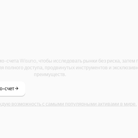
 торговать с Wis
мо-счета Wisuno, чтобы исследовать рынки без риска, затем
ля полного доступа, продвинутых инструментов и эксклюзив
преимуществ.
о-счет
ждую возможность с самыми популярными активами в мире.