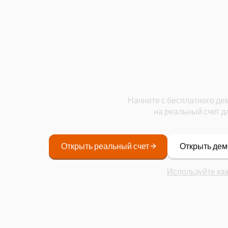
Начните
Начните с бесплатного де
на реальный счет д
Открыть реальный счет
Открыть дем
Используйте ка