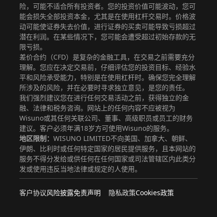
险，可能不适合所有投资者。您的投资价值可能波动，您可
能会损失全部投资本金，尤其是在使用杠杆交易时。价格波
动可能使证券失去价值，进行证券的买卖可能导致亏损超过
潜在利润。在某些情况下，您可能会遭受超过初始存款的无
限亏损。
差价合约（CFD）是复杂的金融工具，在交易之前需要充分
理解。您应在决定交易前，仔细评估您的投资目标、经验水
平和风险承受能力，特别是在使用杠杆时。确保您完全理解
所涉及的风险，并在必要时寻求独立意见，是您的责任。
我们强烈建议您在进行任何交易活动之前，获得独立的金
融、法律和税务咨询。网站上的任何内容不应被视为
Wisuno或其任何关联公司、董事、高级职员或员工的财务
建议。客户必须年满18岁方可使用Wisuno的服务。
地区限制：
WISUNO LIMITED不向美国、加拿大、朝鲜、
伊朗、比利时或任何特定国家的居民提供服务，且本网站的
服务不得分发给或供任何在任何国家或司法管辖区内此类分
发或使用违反当地法律或规定的人使用。
客户协议
风险披露
免责声明
隐私政策
Cookies政策