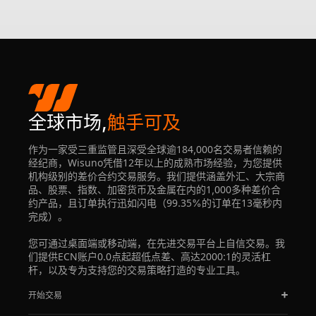
全球市场,
触手可及
作为一家受三重监管且深受全球逾184,000名交易者信赖的
经纪商，Wisuno凭借12年以上的成熟市场经验，为您提供
机构级别的差价合约交易服务。我们提供涵盖外汇、大宗商
品、股票、指数、加密货币及金属在内的1,000多种差价合
约产品，且订单执行迅如闪电（99.35%的订单在13毫秒内
完成）。
您可通过桌面端或移动端，在先进交易平台上自信交易。我
们提供ECN账户0.0点起超低点差、高达2000:1的灵活杠
杆，以及专为支持您的交易策略打造的专业工具。
开始交易