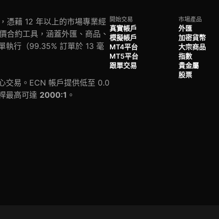
開始交易
市場產品
信賴，憑藉 12 年以上的市場專業經
真實帳戶
外匯
以上差價合約工具，涵蓋外匯、商品、
模擬帳戶
加密貨幣
（99.35% 訂單於 13 毫
MT4平台
大宗商品
MT5平台
指數
跟單交易
貴金屬
股票
易。ECN 帳戶提供低至 0.0
槓桿最高可達
2000:1
。