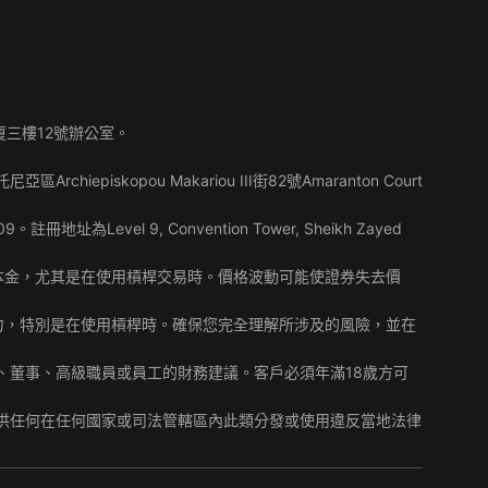
大廈三樓12號辦公室。
iskopou Makariou III街82號Amaranton Court
冊地址為Level 9, Convention Tower, Sheikh Zayed
本金，尤其是在使用槓桿交易時。價格波動可能使證券失去價
力，特別是在使用槓桿時。確保您完全理解所涉及的風險，並在
、董事、高級職員或員工的財務建議。客戶必須年滿18歲方可
給或供任何在任何國家或司法管轄區內此類分發或使用違反當地法律