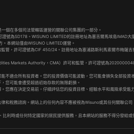
IMITED是一個在多個司法管轄區運營的關聯公司集團的一部分。
可證號為SD178。WISUNO LIMITED的註冊地址為塞舌爾馬埃島IMAD
。本網站僅由WISUNO LIMITED運營。
管，許可證號為CIF 450/24。註冊地址為塞浦路斯利馬索爾市梅薩吉托尼亞區Archiep
ities Markets Authority，CMA）許可和監管，許可證號為20200000409。註
可能不適合所有投資者。您的投資價值可能波動，您可能會損失全部投資
下，您可能會遭受超過初始存款的無限虧損。
解。您應在決定交易前，仔細評估您的投資目標、經驗水平和風險承受能
律和稅務諮詢。網站上的任何內容不應被視為Wisuno或其任何關聯公司
鮮、伊朗、比利時或任何特定國家的居民提供服務，且本網站的服務不得分發