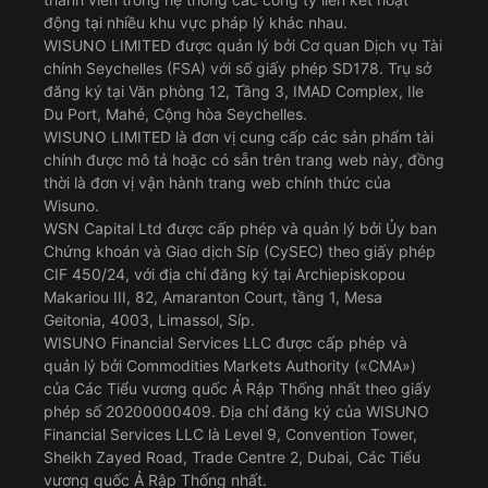
động tại nhiều khu vực pháp lý khác nhau.
WISUNO LIMITED được quản lý bởi Cơ quan Dịch vụ Tài
chính Seychelles (FSA) với số giấy phép SD178. Trụ sở
đăng ký tại Văn phòng 12, Tầng 3, IMAD Complex, Ile
Du Port, Mahé, Cộng hòa Seychelles.
WISUNO LIMITED là đơn vị cung cấp các sản phẩm tài
chính được mô tả hoặc có sẵn trên trang web này, đồng
thời là đơn vị vận hành trang web chính thức của
Wisuno.
WSN Capital Ltd được cấp phép và quản lý bởi Ủy ban
Chứng khoán và Giao dịch Síp (CySEC) theo giấy phép
CIF 450/24, với địa chỉ đăng ký tại Archiepiskopou
Makariou III, 82, Amaranton Court, tầng 1, Mesa
Geitonia, 4003, Limassol, Síp.
WISUNO Financial Services LLC được cấp phép và
quản lý bởi Commodities Markets Authority («CMA»)
của Các Tiểu vương quốc Ả Rập Thống nhất theo giấy
phép số 20200000409. Địa chỉ đăng ký của WISUNO
Financial Services LLC là Level 9, Convention Tower,
Sheikh Zayed Road, Trade Centre 2, Dubai, Các Tiểu
vương quốc Ả Rập Thống nhất.