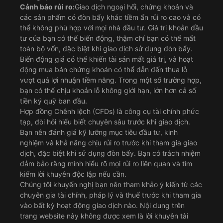
Cảnh báo rủi ro:
Giao dịch ngoại hối, chứng khoán và
các sản phẩm có đòn bẩy khác tiềm ẩn rủi ro cao và có
thể không phù hợp với mọi nhà đầu tư. Giá trị khoản đầu
tư của bạn có thể biến động, thậm chí bạn có thể mất
toàn bộ vốn, đặc biệt khi giao dịch sử dụng đòn bẩy.
Biến động giá có thể khiến tài sản mất giá trị, và hoạt
động mua bán chứng khoán có thể dẫn đến thua lỗ
vượt quá lợi nhuận tiềm năng. Trong một số trường hợp,
bạn có thể chịu khoản lỗ không giới hạn, lớn hơn cả số
tiền ký quỹ ban đầu.
Hợp đồng Chênh lệch (CFDs) là công cụ tài chính phức
tạp, đòi hỏi hiểu biết chuyên sâu trước khi giao dịch.
Bạn nên đánh giá kỹ lưỡng mục tiêu đầu tư, kinh
nghiệm và khả năng chịu rủi ro trước khi tham gia giao
dịch, đặc biệt khi sử dụng đòn bẩy. Bạn có trách nhiệm
đảm bảo rằng mình hiểu rõ mọi rủi ro liên quan và tìm
kiếm lời khuyên độc lập nếu cần.
Chúng tôi khuyến nghị bạn nên tham khảo ý kiến từ các
chuyên gia tài chính, pháp lý và thuế trước khi tham gia
vào bất kỳ hoạt động giao dịch nào. Nội dung trên
trang website này không được xem là lời khuyên tài