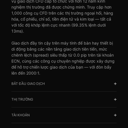
vụ giao dịch CFD cấp tổ chức với hơn 12 năm kinh
nghiệm thị trường đã được chứng minh. Truy cập hơn
1,000 công cụ CFD trên các thị trường ngoại hối, hàng
hóa, cổ phiếu, chỉ số, tiền điện tử và kim loại — tất cả
với tốc độ khớp lệnh cực nhanh (99.35% lệnh dưới
13ms).
Giao dịch đầy tin cậy trên máy tính để bàn hay thiết bị
di động bằng các nền tảng giao dịch tiên tiến, mức
chênh lệch (spread) siêu thấp từ 0.0 pip trên tài khoản
ECN, cùng các công cụ chuyên nghiệp được xây dựng
để hỗ trợ chiến lược giao dịch của bạn — với đòn bẩy
lên đến 2000:1.
BẮT ĐẦU GIAO DỊCH
THỊ TRƯỜNG
TÀI KHOẢN