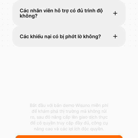
Các nhân viên hỗ trợ có đủ trình độ
không?
Các khiếu nại có bị phớt lờ không?
Bắt đầu giao dịch với
Wisuno
Bắt đầu với bản demo Wisuno miễn phí
để khám phá thị trường mà không rủi
ro, sau đó nâng cấp lên giao dịch thực
để có quyền truy cập đầy đủ, công cụ
nâng cao và các lợi ích độc quyền.