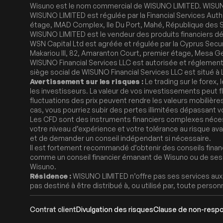
Wisuno est le nom commercial de WISUNO LIMITED. WISUNO L
WISUNO LIMITED est régulée par la Financial Services Auth
étage, IMAD Complex, Ile Du Port, Mahé, République des 
WISUNO LIMITED est le vendeur des produits financiers dé
WSN Capital Ltd est agréée et régulée par la Cyprus Secu
Makariou III, 82, Amaranton Court, premier étage, Mesa Ge
WISUNO Financial Services LLC est autorisée et réglemen
siège social de WISUNO Financial Services LLC est situé à
Avertissement sur les risques :
Le trading sur le forex,
les investisseurs. La valeur de vos investissements peut f
fluctuations des prix peuvent rendre les valeurs mobilière
cas, vous pourriez subir des pertes illimitées dépassant vo
Les CFD sont des instruments financiers complexes néces
votre niveau d’expérience et votre tolérance au risque av
et de demander un conseil indépendant si nécessaire.
Il est fortement recommandé d’obtenir des conseils financi
comme un conseil financier émanant de Wisuno ou de ses aff
Wisuno.
Résidence :
WISUNO LIMITED n’offre pas ses services aux ré
pas destiné à être distribué à, ou utilisé par, toute personn
Contrat client
Divulgation des risques
Clause de non-respo