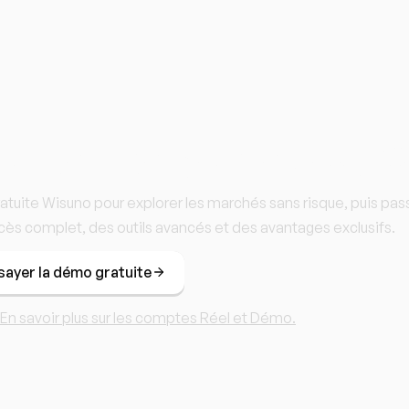
 à trader avec W
ite Wisuno pour explorer les marchés sans risque, puis pass
ccès complet, des outils avancés et des avantages exclusifs.
sayer la démo gratuite
En savoir plus sur les comptes Réel et Démo.