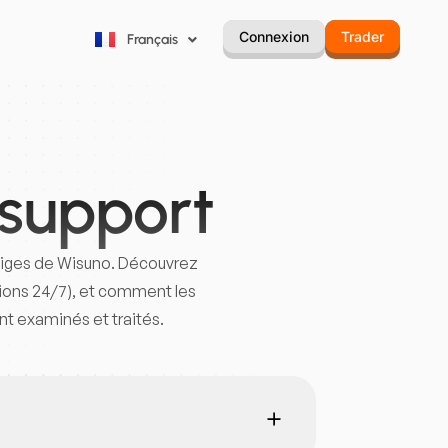
Русский
Connexion
Trader
Français
Português
 support
itiges de Wisuno. Découvrez
tions 24/7), et comment les
nt examinés et traités.