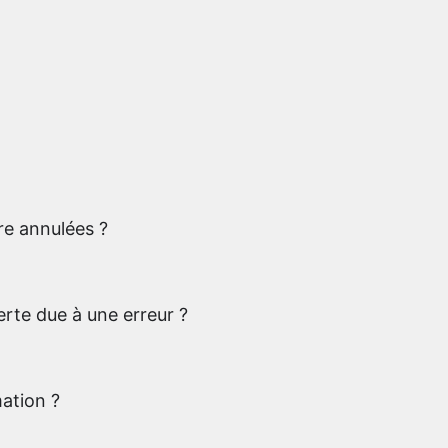
re annulées ?
perte due à une erreur ?
mation ?