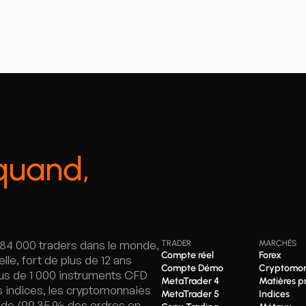
quand,
 184 000 traders dans le monde,
TRADER
MARCHÉS
Compte réel
Forex
lle, fort de plus de 12 ans
Compte Démo
Cryptomon
lus de 1 000 instruments CFD
MetaTrader 4
Matières p
es indices, les cryptomonnaies
MetaTrader 5
Indices
pide (99,35 % des ordres en