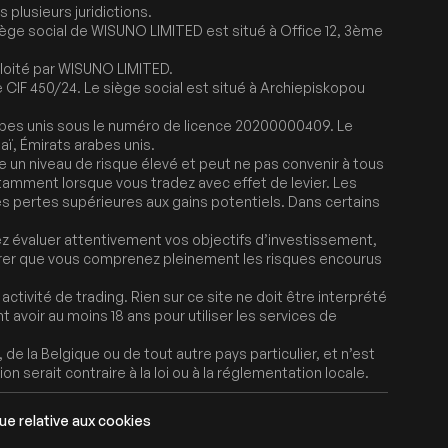
plusieurs juridictions.
siège social de WISUNO LIMITED est situé à Office 12, 3ème
ploité par WISUNO LIMITED.
CIF 450/24. Le siège social est situé à Archiepiskopou
abes unis sous le numéro de licence 20200000409. Le
ï, Émirats arabes unis.
te un niveau de risque élevé et peut ne pas convenir à tous
notamment lorsque vous tradez avec effet de levier. Les
es pertes supérieures aux gains potentiels. Dans certains
 évaluer attentivement vos objectifs d’investissement,
ssurer que vous comprenez pleinement les risques encourus
tivité de trading. Rien sur ce site ne doit être interprété
avoir au moins 18 ans pour utiliser les services de
e la Belgique ou de tout autre pays particulier, et n’est
on serait contraire à la loi ou à la réglementation locale.
que relative aux cookies