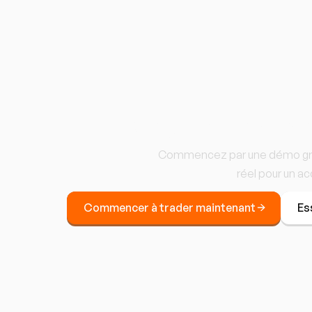
Commencez
Commencez par une démo gratu
réel pour un a
Commencer à trader maintenant
Es