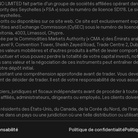
IMITED fait partie d’un groupe de sociétés affiliées opérant dans 
ority des Seychelles (« FSA ») sous le numéro de licence SD178. Le 
Seychelles.
crits ou disponibles sur ce site web. Ce site est exclusivement ex
rities and Exchange Commission (CySEC) sous le numéro de licence 
itonia, 4003, Limassol, Chypre.
tée par la Commodities Markets Authority (« CMA ») des Émirats ar
 Level 9, Convention Tower, Sheikh Zayed Road, Trade Centre 2, Duba
 les valeurs mobilières et d’autres produits à effet de levier compor
luctuer et vous pouvez perdre la totalité de votre capital investi, 
s sans valeur et la négociation de ces instruments peut entraîner d
tre dépôt initial.
sitant une compréhension approfondie avant de trader. Vous devez
ant de décider de trader. Il est de votre responsabilité de vous a
ers, juridiques et fiscaux indépendants avant de procéder à toute ac
iliés, administrateurs, dirigeants ou employés. Les clients doivent 
sidents des États-Unis, du Canada, de la Corée du Nord, de l’Iran, d
e dans un pays ou une juridiction où une telle distribution ou utilisati
nsabilité
Politique de confidentialité
Politi