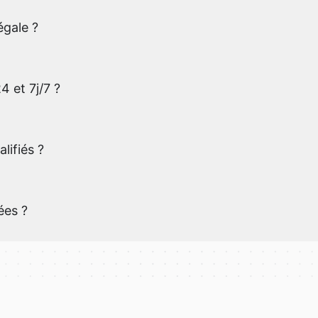
égale ?
4 et 7j/7 ?
lifiés ?
ées ?