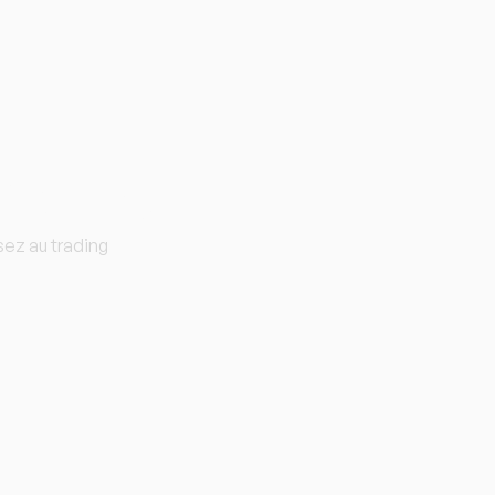
isuno
ez au trading