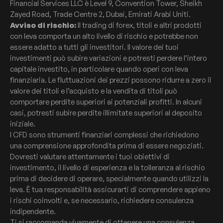
Financial Services LLC è Level 9, Convention Tower, Sheikh
Zayed Road, Trade Centre 2, Dubai, Emirati Arabi Uniti.
Avviso di rischio:
Il trading di forex, titoli e altri prodotti
con leva comporta un alto livello di rischio e potrebbe non
essere adatto a tutti gli investitori. Il valore dei tuoi
investimenti può subire variazioni e potresti perdere l’intero
capitale investito, in particolare quando operi con leva
finanziaria. Le fluttuazioni dei prezzi possono ridurre a zero il
valore dei titoli e l’acquisto e la vendita di titoli può
comportare perdite superiori ai potenziali profitti. In alcuni
casi, potresti subire perdite illimitate superiori al deposito
iniziale.
I CFD sono strumenti finanziari complessi che richiedono
una comprensione approfondita prima di essere negoziati.
Dovresti valutare attentamente i tuoi obiettivi di
investimento, il livello di esperienza e la tolleranza al rischio
prima di decidere di operare, specialmente quando utilizzi la
leva. È tua responsabilità assicurarti di comprendere appieno
i rischi coinvolti e, se necessario, richiedere consulenza
indipendente.
Ti si raccomanda vivamente di ottenere una consulenza