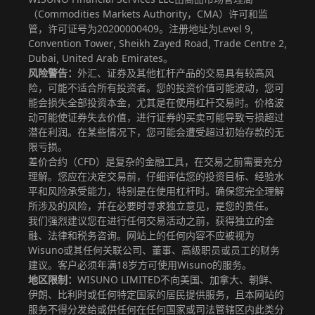
（Commodities Markets Authority，CMA）许可和监
管，许可证号为20200000409。注册地址为Level 9,
Convention Tower, Sheikh Zayed Road, Trade Centre 2,
Dubai, United Arab Emirates。
风险警告：
外汇、证券及其他杠杆产品的交易具有较高风
险，可能不适合所有投资者。您的投资价值可能波动，您可
能会损失全部投资本金，尤其是在使用杠杆交易时。价格波
动可能使证券失去价值，进行证券的买卖可能导致亏损超过
潜在利润。在某些情况下，您可能会遭受超过初始存款的无
限亏损。
差价合约（CFD）是复杂的金融工具，在交易之前需要充分
理解。您应在决定交易前，仔细评估您的投资目标、经验水
平和风险承受能力，特别是在使用杠杆时。确保您完全理解
所涉及的风险，并在必要时寻求独立意见，是您的责任。
我们强烈建议您在进行任何交易活动之前，获得独立的金
融、法律和税务咨询。网站上的任何内容不应被视为
Wisuno或其任何关联公司、董事、高级职员或员工的财务
建议。客户必须年满18岁方可使用Wisuno的服务。
地区限制：
WISUNO LIMITED不向美国、加拿大、朝鲜、
伊朗、比利时或任何特定国家的居民提供服务，且本网站的
服务不得分发给或供任何在任何国家或司法管辖区内此类分