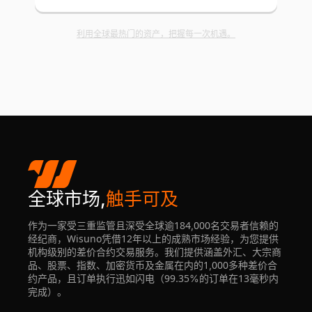
利用全球最热门的资产，把握每一次机遇。
全球市场,
触手可及
作为一家受三重监管且深受全球逾184,000名交易者信赖的
经纪商，Wisuno凭借12年以上的成熟市场经验，为您提供
机构级别的差价合约交易服务。我们提供涵盖外汇、大宗商
品、股票、指数、加密货币及金属在内的1,000多种差价合
约产品，且订单执行迅如闪电（99.35%的订单在13毫秒内
完成）。