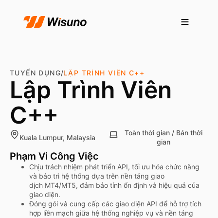
TUYỂN DỤNG
LẬP TRÌNH VIÊN C++
/
Lập Trình Viên
C++
Toàn thời gian / Bán thời
Kuala Lumpur, Malaysia
gian
Phạm Vi Công Việc
Chịu trách nhiệm phát triển API, tối ưu hóa chức năng
và bảo trì hệ thống dựa trên nền tảng giao
dịch MT4/MT5, đảm bảo tính ổn định và hiệu quả của
giao diện.
Đóng gói và cung cấp các giao diện API để hỗ trợ tích
hợp liền mạch giữa hệ thống nghiệp vụ và nền tảng