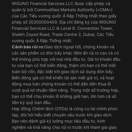
WISUNO Financial Services LLC được cấp phép và
quản lý bởi Commodities Markets Authority («CMA»)
của Các Tiểu vương quốc Ả Rập Thống nhất theo giấy
phép số 20200000409. Địa chỉ đăng ký của WISUNO
Financial Services LLC là Level 9, Convention Tower,
Sheikh Zayed Road, Trade Centre 2, Dubai, Các Tiểu
vương quốc Ả Rập Thống nhất.
Cảnh báo rủi ro:
Giao dịch ngoại hối, chứng khoán và
các sản phẩm có đòn bẩy khác tiềm ẩn rủi ro cao và có
thể không phù hợp với mọi nhà đầu tư. Giá trị khoản đầu
tư của bạn có thể biến động, thậm chí bạn có thể mất
toàn bộ vốn, đặc biệt khi giao dịch sử dụng đòn bẩy.
Biến động giá có thể khiến tài sản mất giá trị, và hoạt
động mua bán chứng khoán có thể dẫn đến thua lỗ
vượt quá lợi nhuận tiềm năng. Trong một số trường hợp,
bạn có thể chịu khoản lỗ không giới hạn, lớn hơn cả số
tiền ký quỹ ban đầu.
Hợp đồng Chênh lệch (CFDs) là công cụ tài chính phức
tạp, đòi hỏi hiểu biết chuyên sâu trước khi giao dịch.
Bạn nên đánh giá kỹ lưỡng mục tiêu đầu tư, kinh
nghiệm và khả năng chịu rủi ro trước khi tham gia giao