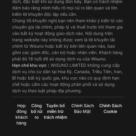
dịch, đặc biệt khi sử dụng đòn bẩy. Bạn có trách nhiệm
đảm bảo rằng mình hiểu rõ mọi rủi ro liên quan và tìm
kiếm lời khuyên độc lập nếu cần.
Chúng tôi khuyến nghị bạn nên tham khảo ý kiến từ các
chuyên gia tài chính, pháp lý và thuế trước khi tham gia
vào bất kỳ hoạt động giao dịch nào. Nội dung trên
trang website này không được xem là lời khuyên tài
chính từ Wisuno hoặc bất kỳ bên liên quan nào, bao
gồm các giám đốc, cán bộ hoặc nhân viên. Khách hàng
phải đủ 18 tuổi để sử dụng dịch vụ của Wisuno.
Hạn chế khu vực：
WISUNO LIMITED không cung cấp
dịch vụ cho cư dân tại Hoa Kỳ, Canada, Triều Tiên, Iran,
Bỉ hoặc bất kỳ quốc gia, khu vực nào có quy định hạn
chế hoặc cấm các hoạt động phân phối và sử dụng
dịch vụ theo luật pháp địa phương.
Hợp
Công
Tuyên bố
Chính Sách
Chính Sách
đồng
bố rủi
miễn trừ
Bảo Mật
Cookie
khách
ro
trách nhiệm
hàng