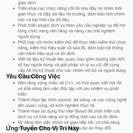
giao dịch.
Triển khai các chức năng cốt lõi như đẩy tin nhắn thời
gian thực và đẩy dữ liệu thị trường, đảm bảo tính chính
xác và kịp thời của dữ liệu.
Phát triển plugin dịch vụ theo yêu cầu nghiệp vụ để mở
rộng chức năng nền tảng và nâng cao trải nghiệm
người dùng.
Phối hợp với nhóm kiểm thử để thực hiện kiểm thử chức
năng, kiểm thử hiệu suất và sửa lỗi, đảm bảo hệ thống
vận hành hiệu quả và ổn định.
Viết tài liệu kỹ thuật liên quan, bao gồm hướng dẫn API,
sổ tay người dùng và giải pháp xử lý sự cố, để cung
cấp hỗ trợ kỹ thuật cho các nhóm nội bộ và người dùng
Yêu Cầu Công Việc
bên ngoài.
Nền tảng vững chắc về C++, có thói quen viết mã tốt
và khả năng làm việc độc lập với các nhiệm vụ phát
triển.
Thành thạo lập trình socket, đa luồng và các công nghệ
liên quan, cùng với kinh nghiệm thực tế.
Thành thạo sử dụng thư viện Boost để phát triển các
dịch vụ có khả năng xử lý đồng thời cao và ổn định.
Kỹ năng làm việc nhóm và giao tiếp tốt, có khả năng
Ứng Tuyển Cho Vị Trí Này
thích ứng nhanh với các yêu cầu dự án thay đổi.