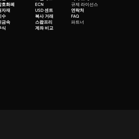
암호화폐
ECN
규제 라이선스
원자재
USD 센트
연락처
지수
복사 거래
FAQ
귀금속
스왑프리
파트너
주식
계좌 비교