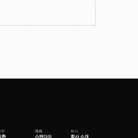
마켓
계좌
회사
외환
스탠다드
회사 소개