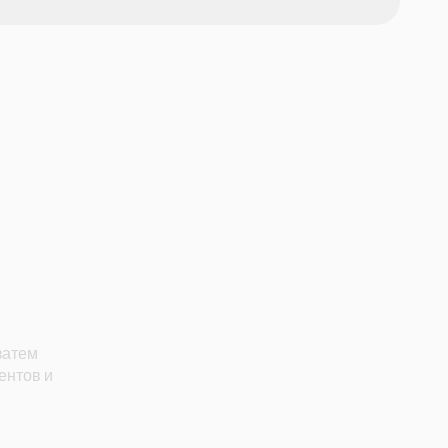
uno.
затем
ентов и