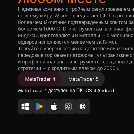
Надежная компания с тройным регулированием и
по всему миру, Wisuno предлагает CFD-торговлю
более чем 12-летним подтвержденным опытом раб
более чем 1 000 CFD-инструментам, включая фор
индексы, криптовалюты и металлы — с молниен
ордеров исполняются менее чем за 13 мс).
Торгуйте с уверенностью на десктопе или мобил
передовые торговые платформы, ультранизкие сп
и профессиональные инструменты, созданные дл
стратегии — с кредитным плечом до 2000:1.
MetaTrader 4
MetaTrader 5
MetaTrader 4 доступен на ПК, iOS и Android