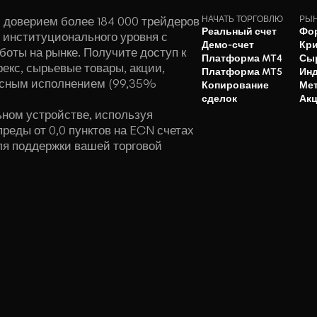
 доверием более 184 000 трейдеров
НАЧАТЬ ТОРГОВЛЮ
РЫ
Реальный счет
Фо
 институционального уровня с
Демо-счет
Кр
оты на рынке. Получите доступ к
Платформа MT4
Сы
екс, сырьевые товары, акции,
Платформа MT5
Ин
осным исполнением (99,35%
Копирование
Ме
сделок
Ак
ьном устройстве, используя
реды от 0,0 пунктов на ECN счетах
я поддержки вашей торговой