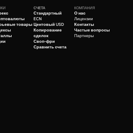
НКИ
СЧЕТА
КОМПАНИЯ
рекс
Стандартный
О нас
иптовалюты
ECN
Лицензии
рьевые товары
Центовый USD
Контакты
дексы
Копирование
Частые вопросы
таллы
сделок
Партнеры
ции
Своп-фри
Сравнить счета