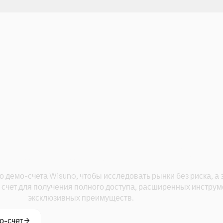
 торговать с Wis
о демо-счета Wisuno, чтобы исследовать рынки без риска, а 
 счет для получения полного доступа, расширенных инструм
эксклюзивных преимуществ.
о-счет