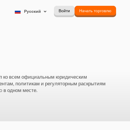
한국어
Войти
Начать торговлю
Русский
Português
п ко всем официальным юридическим
ентам, политикам и регуляторным раскрытиям
o в одном месте.