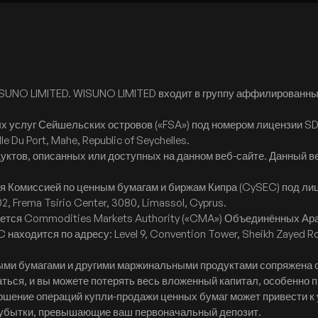
SUNO LIMITED. WISUNO LIMITED входит в группу аффилированны
 услуг Сейшельских островов («FSA») под номером лицензии S
le Du Port, Mahe, Republic of Seychelles.
ктов, описанных или доступных на данном веб-сайте. Данный 
ся Комиссией по ценным бумагам и биржам Кипра (CySEC) под ли
2, Frema Tsirio Center, 3080, Limassol, Cyprus.
руется Commodities Markets Authority («CMA») Объединённых А
 находится по адресу: Level 9, Convention Tower, Sheikh Zayed 
ыми бумагами и другими маржинальными продуктами сопряжена с
ься, и вы можете потерять весь вложенный капитал, особенно п
вершение операций купли-продажи ценных бумаг может привести
 убытки, превышающие ваш первоначальный депозит.