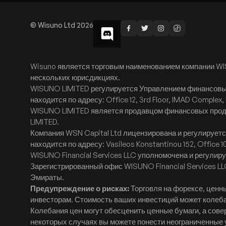
© Wisuno Ltd 2026
Wisuno является торговым наименованием компании WI
нескольких юрисдикциях.
WISUNO LIMITED регулируется Управлением финансовых
находится по адресу: Office 12, 3rd Floor, IMAD Complex, I
WISUNO LIMITED является продавцом финансовых проду
LIMITED.
Компания WSN Capital Ltd лицензирована и регулирует
находится по адресу: Vasileos Konstantinou 152, Office 10
WISUNO Financial Services LLC уполномочена и регули
Зарегистрированный офис WISUNO Financial Services LLC
Эмираты.
Предупреждение о рисках:
Торговля на форексе, ценн
инвесторам. Стоимость ваших инвестиций может колебат
Колебания цен могут обесценить ценные бумаги, а со
некоторых случаях вы можете понести неограниченные