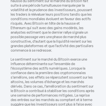
hausse du sentiment sur le marché du Bitcoin fait
suite à une période tumultueuse marquée par la
volatilité et la prudence des investisseurs, poussant
les traders à réévaluer leurs positions tandis que les
conditions mondiales évoluent en faveur des actifs
risqués. Avec Bitcoin en tête de la hausse et
Ethereum qui suit avec des gains modérés, les
analystes estiment que le dernier rallye signale un
possible passage vers une phase de marché plus
constructive, d’autant que la liquidité revient sur les
grandes plateformes et que l’activité des particuliers
commence à se redresser.
Le sentiment sur le marché du Bitcoin exerce une
influence déterminante sur l’ensemble de
l’écosystème des actifs numériques. Lorsque la
confiance dans la première des cryptomonnaies
s’améliore, ses effets se répercutent souvent sur les
altcoins, les volumes d’échange et les marchés
dérivés. Dans ce cas, l’amélioration du sentiment sur
le Bitcoin a contribué à stabiliser les conditions après
une semaine de performances mitigées. La reprise
des entrées sur les marchés au comptant et à terme
suggère que les investisseurs sont plus à l’aise avec