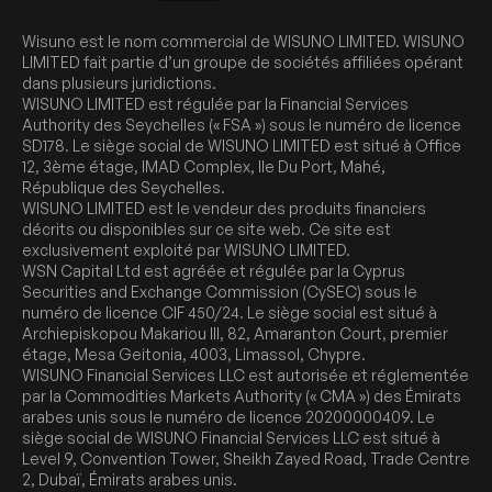
Wisuno est le nom commercial de WISUNO LIMITED. WISUNO
LIMITED fait partie d’un groupe de sociétés affiliées opérant
dans plusieurs juridictions.
WISUNO LIMITED est régulée par la Financial Services
Authority des Seychelles (« FSA ») sous le numéro de licence
SD178. Le siège social de WISUNO LIMITED est situé à Office
12, 3ème étage, IMAD Complex, Ile Du Port, Mahé,
République des Seychelles.
WISUNO LIMITED est le vendeur des produits financiers
décrits ou disponibles sur ce site web. Ce site est
exclusivement exploité par WISUNO LIMITED.
WSN Capital Ltd est agréée et régulée par la Cyprus
Securities and Exchange Commission (CySEC) sous le
numéro de licence CIF 450/24. Le siège social est situé à
Archiepiskopou Makariou III, 82, Amaranton Court, premier
étage, Mesa Geitonia, 4003, Limassol, Chypre.
WISUNO Financial Services LLC est autorisée et réglementée
par la Commodities Markets Authority (« CMA ») des Émirats
arabes unis sous le numéro de licence 20200000409. Le
siège social de WISUNO Financial Services LLC est situé à
Level 9, Convention Tower, Sheikh Zayed Road, Trade Centre
2, Dubaï, Émirats arabes unis.