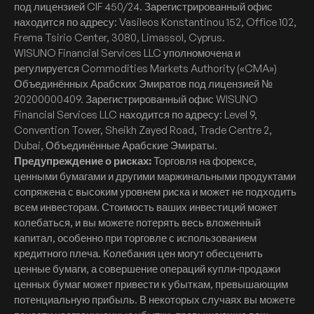
под лицензией CIF 450/24. Зарегистрированный офис
находится по адресу: Vasileos Konstantinou 152, Office 102,
Frema Tsirio Center, 3080, Limassol, Cyprus.
WISUNO Financial Services LLC уполномочена и
регулируется Commodities Markets Authority («CMA»)
Объединённых Арабских Эмиратов под лицензией №
20200000409. Зарегистрированный офис WISUNO
Financial Services LLC находится по адресу: Level 9,
Convention Tower, Sheikh Zayed Road, Trade Centre 2,
Dubai, Объединённые Арабские Эмираты.
Предупреждение о рисках:
Торговля на форексе,
ценными бумагами и другими маржинальными продуктами
сопряжена с высоким уровнем риска и может не подходить
всем инвесторам. Стоимость ваших инвестиций может
колебаться, и вы можете потерять весь вложенный
капитал, особенно при торговле с использованием
кредитного плеча. Колебания цен могут обесценить
ценные бумаги, а совершение операций купли-продажи
ценных бумаг может привести к убыткам, превышающим
потенциальную прибыль. В некоторых случаях вы можете