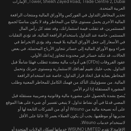
Tower, Sheikh Zayed Road, Trade Centre 2, Dubai, الإمارات
العربية المتحدة.
تحذير المخاطر:التداول في الفوركس والأوراق المالية ومنتجات الرافعة
المالية الأخرى يحمل مستوى عاليًا من المخاطر وقد لا يكون مناسبًا لجميع
المستثمرين. قد تتقلب قيمة استثماراتك، وقد تفقد كل رأس المال
المستثمر، خاصة عند التداول باستخدام الرافعة المالية. قد تؤدي التقلبات
في الأسعار إلى جعل الأوراق المالية بلا قيمة، وقد يؤدي الانخراط في
شراء وبيع الأوراق المالية إلى خسائر تتجاوز الأرباح المحتملة. في بعض
الحالات، قد تتكبد خسائر غير محدودة تتجاوز إيداعك الأولي.
عقود الفروقات (CFDs) هي أدوات مالية معقدة تتطلب فهمًا شاملًا قبل
التداول. يجب عليك تقييم أهدافك الاستثمارية ومستوى خبرتك وتحمل
المخاطر بعناية قبل اتخاذ قرار التداول، خاصة عند استخدام الرافعة
المالية. من مسؤوليتك التأكد من فهمك الكامل للمخاطر المعنية وطلب
المشورة المستقلة إذا لزم الأمر.
يُنصح بشدة بالحصول على مشورة مالية وقانونية وضريبية مستقلة قبل
المضي قدمًا في أي نشاط تداول. لا ينبغي تفسير أي شيء على هذا الموقع
على أنه نصيحة مالية من Wisuno أو أي من الشركات التابعة لها أو
مديريها أو موظفيها. يجب أن يكون العملاء بعمر 18 عامًا على الأقل
لاستخدام خدمات Wisuno.
الإقامة:لا تقدم WISUNO LIMITED خدماتها لسكان الولايات المتحدة أو