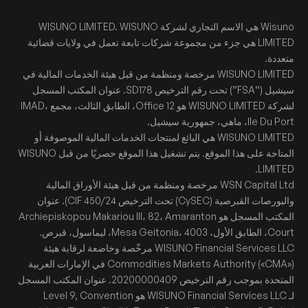
Wisuno هي الاسم التجاري لشركة WISUNO LIMITED. WISUNO
LIMITED هي جزء من مجموعة شركات تابعة تعمل في ولايات قضائية
متعددة.
WISUNO LIMITED مرخصة ومنظمة من قبل هيئة الخدمات المالية في
سيشيل (“FSA”) تحت رقم الترخيص SD178. عنوان المكتب المسجل
لشركة WISUNO LIMITED هو Office 12، الطابق الثالث، مجمع IMAD،
Ile Du Port، ماهي، جمهورية سيشيل.
WISUNO LIMITED هي البائع لمنتجات الخدمات المالية الموصوفة أو
المتاحة على هذا الموقع. يتم تشغيل هذا الموقع حصريًا من قبل WISUNO
LIMITED.
WSN Capital Ltd مرخصة ومنظمة من قبل هيئة الأوراق المالية
والبورصات القبرصية (CySEC) تحت الترخيص CIF 450/24). عنوان
المكتب المسجل هو Archiepiskopou Makariou III، 82، Amaranton
Court، الطابق الأول، Mesa Geitonia، 4003، ليماسول، قبرص.
WISUNO Financial Services LLC مرخّصة وخاضعة لرقابة هيئة
Commodities Markets Authority («CMA») في الإمارات العربية
المتحدة بموجب رقم الترخيص 20200000409. عنوان المكتب المسجل
لـ WISUNO Financial Services LLC هو Level 9, Convention