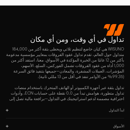
تداول
في أي وقت، ومن أي مكان
WISUNO هي كيان خاضع لتنظيم ثلاثي ويحظى بثقة أكثر من 184,000
متداول حول العالم، تقدم تداول عقود الفروقات بمعايير مؤسسية مدعومة
بأكثر من 12 عامًا من الخبرة المؤكدة في الأسواق. معنا، استفد أكثر من
1,000 أداة من عقود الفروقات تشمل الفوركس، السلع، الأسهم،
المؤشرات، العملات المشفرة، والمعادن—جميعها بتنفيذ فائق السرعة
(99.35% من الأوامر تنفذ في أقل من 13 مللي ثانية).
تداول بثقة عبر أجهزة الكمبيوتر أو الهاتف المتحرك باستخدام منصات
تداول متطورة، هوامش تبدأ من 0.0 نقطة على حسابات ECN، وأدوات
احترافية مصممة لدعم استراتيجيتك في التداول—برافعة مالية تصل إلى
2000:1.
ابدأ التداول
الأسواق