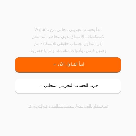
ابدأ التداول مع Wisuno
ابدأ بحساب تجريبي مجاني من Wisuno
لاستكشاف الأسواق بدون مخاطر، ثم انتقل
إلى التداول بحساب حقيقي للاستفادة من
وصول كامل، وأدوات متقدمة، ومزايا حصرية.
ابدأ التداول الآن ←
جرب الحساب التجريبي المجاني ←
تعرف على المزيد حول الحسابات الحقيقية والتجريبية.