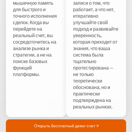
мышечную память
записи о том, что
для быстрого и
работает, а что нет,
точного исполнения
итеративно
сделок. Когда вы
улучшайте свой
перейдете на
подход и развивайте
реальный счет, вы
уверенность,
сосредоточитесь на
которая приходит от
анализе рынка и
знания, что ваша
стратегии, а не на
система была
поиске базовых
тщательно
функций
протестирована —
платформы.
не только
теоретически
обоснована, но и
практически
подтверждена на
реальных рынках.
Открыть бесплатный демо-счет