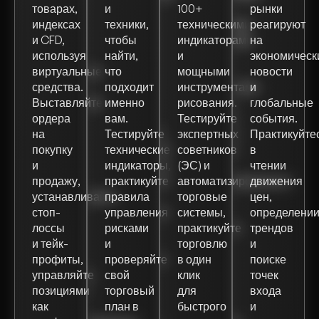
товарах,
и
100+
рынки
индексах
техники,
техническими
реагируют
и CFD,
чтобы
индикаторами
на
используя
найти,
и
экономическ
виртуальные
что
мощными
новости
средства.
подходит
инструментами
и
Выставляйте
именно
рисования.
глобальные
ордера
вам.
Тестируйте
события.
на
Тестируйте
экспертных
Практикуйте
покупку
технические
советников
в
и
индикаторы,
(ЭС) и
чтении
продажу,
практикуйте
автоматизированные
движения
устанавливайте
правила
торговые
цен,
стоп-
управления
системы,
определени
лоссы
рисками
практикуйте
трендов
и тейк-
и
торговлю
и
профиты,
проверяйте
в один
поиске
управляйте
свой
клик
точек
позициями
торговый
для
входа
как
план в
быстрого
и