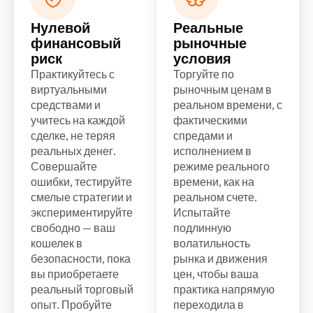
Нулевой
Реальные
финансовый
рыночные
риск
условия
Практикуйтесь с
Торгуйте по
виртуальными
рыночным ценам в
средствами и
реальном времени, с
учитесь на каждой
фактическими
сделке, не теряя
спредами и
реальных денег.
исполнением в
Совершайте
режиме реального
ошибки, тестируйте
времени, как на
смелые стратегии и
реальном счете.
экспериментируйте
Испытайте
свободно — ваш
подлинную
кошелек в
волатильность
безопасности, пока
рынка и движения
вы приобретаете
цен, чтобы ваша
реальный торговый
практика напрямую
опыт. Пробуйте
переходила в