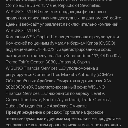
Complex, Ile Du Port, Mahe, Republic of Seychelles.
WISUNO LIMITED является продавцом финансовых
продуктов, описанных или доступных на данном веб-сайте.
Данный веб-сайт управляется исключительно компанией
WISUNO LIMITED.
Компания WSN Capital Ltd лицензирована и регулируется
Комиссией по ценным бумагам и биржам Кипра (CySEC)
под лицензией CIF 450/24. Зарегистрированный офис
находится по адресу: Vasileos Konstantinou 152, Office 102,
Frema Tsirio Center, 3080, Limassol, Cyprus.
WISUNO Financial Services LLC уполномочена и
регулируется Commodities Markets Authority («CMA»)
Объединённых Арабских Эмиратов под лицензией №
20200000409. Зарегистрированный офис WISUNO
Financial Services LLC находится по адресу: Level 9,
Convention Tower, Sheikh Zayed Road, Trade Centre 2,
Dubai, Объединённые Арабские Эмираты.
Предупреждение о рисках:
Торговля на форексе,
ценными бумагами и другими маржинальными продуктами
сопряжена с высоким уровнем риска и может не подходить