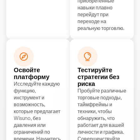
приобретенные
навыки плавно
перейдут при
переходе на
реальную торговлю.
Освойте
Тестируйте
платформу
стратегии без
риска
Исследуйте каждую
функцию,
Пробуйте различные
инструмент и
торговые подходы,
возможность,
таймфреймы и
которые предлагает
техники, чтобы
Wisuno, без
обнаружить, что
давления или
работает для вашей
ограничений по
личности и графика.
времени. Научитесь
Совершенствуйте