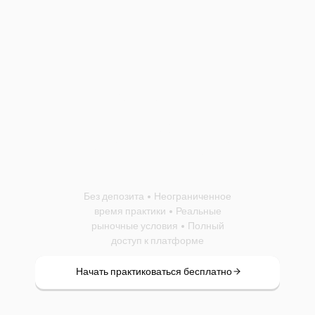
Открыть
демо-
трейдинговый
счет
Без депозита • Неограниченное
время практики • Реальные
рыночные условия • Полный
доступ к платформе
Начать практиковаться бесплатно