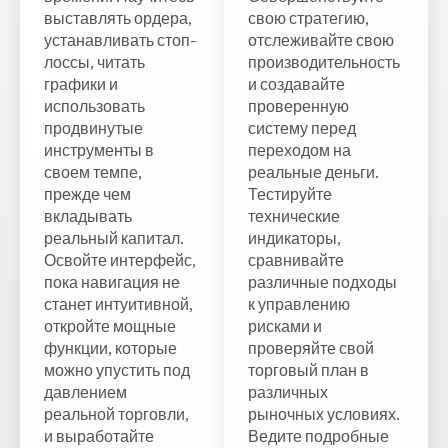
выставлять ордера,
свою стратегию,
устанавливать стоп-
отслеживайте свою
лоссы, читать
производительность
графики и
и создавайте
использовать
проверенную
продвинутые
систему перед
инструменты в
переходом на
своем темпе,
реальные деньги.
прежде чем
Тестируйте
вкладывать
технические
реальный капитал.
индикаторы,
Освойте интерфейс,
сравнивайте
пока навигация не
различные подходы
станет интуитивной,
к управлению
откройте мощные
рисками и
функции, которые
проверяйте свой
можно упустить под
торговый план в
давлением
различных
реальной торговли,
рыночных условиях.
и выработайте
Ведите подробные