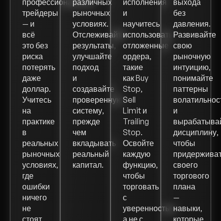
профессиональные
различных
исполнения
выхода
трейдеры
рыночных
и
без
— и
условиях.
научитесь
давления.
всё
Отслеживайте
использовать
Развивайте
это без
результаты,
отложенные
свою
риска
улучшайте
ордера,
рыночную
потерять
подход
такие
интуицию,
даже
и
как Buy
понимайте
доллар.
создавайте
Stop,
паттерны
Учитесь
проверенную
Sell
волатильнос
на
систему,
Limit и
и
практике
прежде
Trailing
вырабатыва
в
чем
Stop.
дисциплину,
реальных
вкладывать
Освойте
чтобы
рыночных
реальный
каждую
придержива
условиях,
капитал.
функцию,
своего
где
чтобы
торгового
ошибки
торговать
плана
ничего
с
—
не
уверенностью,
навыки,
стоят,
а не с
которые