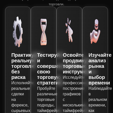
торговли.
Практикуйте
Тестируйте
Освойте
Изучайте
реальную
и
продвинутые
анализ
торговлю
совершенствуйте
торговые
рынка
без
свою
инструменты
и
риска
торговую
выбор
Исследуйте
стратегию
времени
Исполняйте
профессиональное
реальные
Пробуйте
построение
Наблюдайте
сделки
различные
графиков
в
на
торговые
с
реальном
форексе,
подходы,
несколькими
времени,
сырьевых
таймфреймы
таймфреймами,
как