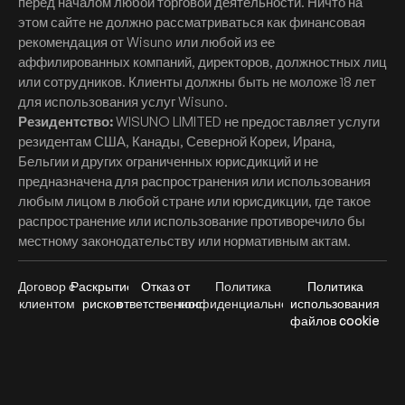
перед началом любой торговой деятельности. Ничто на
этом сайте не должно рассматриваться как финансовая
рекомендация от Wisuno или любой из ее
аффилированных компаний, директоров, должностных лиц
или сотрудников. Клиенты должны быть не моложе 18 лет
для использования услуг Wisuno.
Резидентство:
WISUNO LIMITED не предоставляет услуги
резидентам США, Канады, Северной Кореи, Ирана,
Бельгии и других ограниченных юрисдикций и не
предназначена для распространения или использования
любым лицом в любой стране или юрисдикции, где такое
распространение или использование противоречило бы
местному законодательству или нормативным актам.
Договор с
Раскрытие
Отказ от
Политика
Политика
клиентом
рисков
ответственности
конфиденциальности
использования
файлов cookie