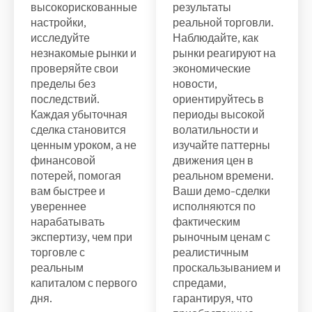
высокорискованные
результаты
настройки,
реальной торговли.
исследуйте
Наблюдайте, как
незнакомые рынки и
рынки реагируют на
проверяйте свои
экономические
пределы без
новости,
последствий.
ориентируйтесь в
Каждая убыточная
периоды высокой
сделка становится
волатильности и
ценным уроком, а не
изучайте паттерны
финансовой
движения цен в
потерей, помогая
реальном времени.
вам быстрее и
Ваши демо-сделки
увереннее
исполняются по
нарабатывать
фактическим
экспертизу, чем при
рыночным ценам с
торговле с
реалистичным
реальным
проскальзыванием и
капиталом с первого
спредами,
дня.
гарантируя, что