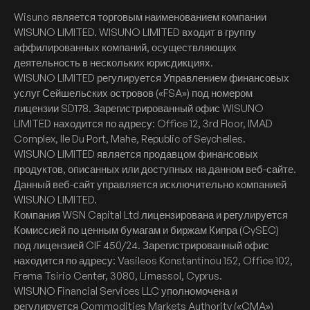
Wisuno является торговым наименованием компании
WISUNO LIMITED. WISUNO LIMITED входит в группу
аффилированных компаний, осуществляющих
деятельность в нескольких юрисдикциях.
WISUNO LIMITED регулируется Управлением финансовых
услуг Сейшельских островов («FSA») под номером
лицензии SD178. Зарегистрированный офис WISUNO
LIMITED находится по адресу: Office 12, 3rd Floor, IMAD
Complex, Ile Du Port, Mahe, Republic of Seychelles.
WISUNO LIMITED является продавцом финансовых
продуктов, описанных или доступных на данном веб-сайте.
Данный веб-сайт управляется исключительно компанией
WISUNO LIMITED.
Компания WSN Capital Ltd лицензирована и регулируется
Комиссией по ценным бумагам и биржам Кипра (CySEC)
под лицензией CIF 450/24. Зарегистрированный офис
находится по адресу: Vasileos Konstantinou 152, Office 102,
Frema Tsirio Center, 3080, Limassol, Cyprus.
WISUNO Financial Services LLC уполномочена и
регулируется Commodities Markets Authority («CMA»)