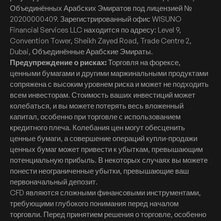
Объединённых Арабских Эмиратов под лицензией №
20200000409. Зарегистрированный офис WISUNO
Financial Services LLC находится по адресу: Level 9,
Convention Tower, Sheikh Zayed Road, Trade Centre 2,
Dubai, Объединённые Арабские Эмираты.
Предупреждение о рисках:
Торговля на форексе,
ценными бумагами и другими маржинальными продуктами
сопряжена с высоким уровнем риска и может не подходить
всем инвесторам. Стоимость ваших инвестиций может
колебаться, и вы можете потерять весь вложенный
капитал, особенно при торговле с использованием
кредитного плеча. Колебания цен могут обесценить
ценные бумаги, а совершение операций купли-продажи
ценных бумаг может привести к убыткам, превышающим
потенциальную прибыль. В некоторых случаях вы можете
понести неограниченные убытки, превышающие ваш
первоначальный депозит.
CFD являются сложными финансовыми инструментами,
требующими глубокого понимания перед началом
торговли. Перед принятием решения о торговле, особенно