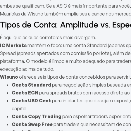
ambas se qualificam. Se a ASIC é mais importante para você,
Maurícias da Wisuno também amplia seu alcance nos mercado
Tipos de Conta: Amplitude vs. Espe
É aqui que as duas corretoras mais divergem.
IC Markets
mantém o foco: uma conta Standard (apenas s
Spread (spreads apertados com comissão por lote), além de
plataforma. O modelo é limpo e muito adequado para traders 
execução acima de tudo.
Wisuno
oferece seis tipos de conta concebidos para servir 
Conta Standard
para negociação simples baseada e
Conta ECN
para spreads brutos com acesso direto a
Conta USD Cent
para iniciantes que desejam exposi
capital
Conta Copy Trading
para espelhar traders experie
Conta Swap Free
para traders que necessitam de con