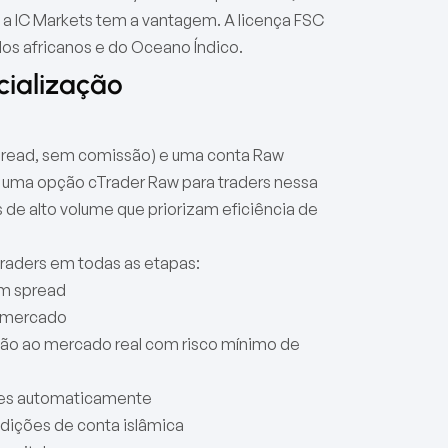
 a IC Markets tem a vantagem. A licença FSC
s africanos e do Oceano Índico.
cialização
pread, sem comissão) e uma conta Raw
 uma opção cTrader Raw para traders nessa
de alto volume que priorizam eficiência de
traders em todas as etapas:
m spread
o mercado
ção ao mercado real com risco mínimo de
ntes automaticamente
dições de conta islâmica