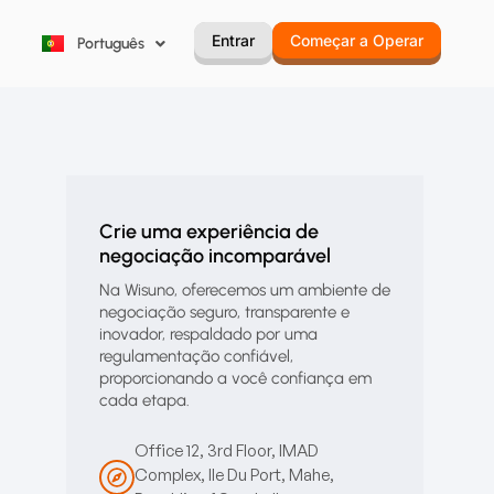
한국어
Entrar
Começar a Operar
Português
Русский
Crie uma experiência de
negociação incomparável
Na Wisuno, oferecemos um ambiente de
negociação seguro, transparente e
inovador, respaldado por uma
regulamentação confiável,
proporcionando a você confiança em
cada etapa.
Office 12, 3rd Floor, IMAD
Complex, Ile Du Port, Mahe,