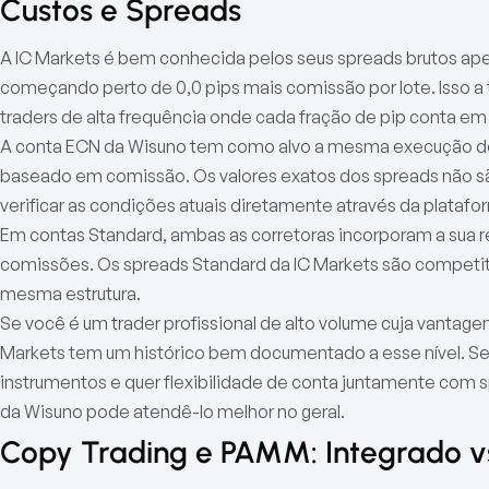
Custos e Spreads
A IC Markets é bem conhecida pelos seus spreads brutos a
começando perto de 0,0 pips mais comissão por lote. Isso a 
traders de alta frequência onde cada fração de pip conta e
A conta ECN da Wisuno tem como alvo a mesma execução d
baseado em comissão. Os valores exatos dos spreads não sã
verificar as condições atuais diretamente através da plata
Em contas Standard, ambas as corretoras incorporam a sua r
comissões. Os spreads Standard da IC Markets são competit
mesma estrutura.
Se você é um trader profissional de alto volume cuja vantag
Markets tem um histórico bem documentado a esse nível. 
instrumentos e quer flexibilidade de conta juntamente com s
da Wisuno pode atendê-lo melhor no geral.
Copy Trading e PAMM: Integrado vs