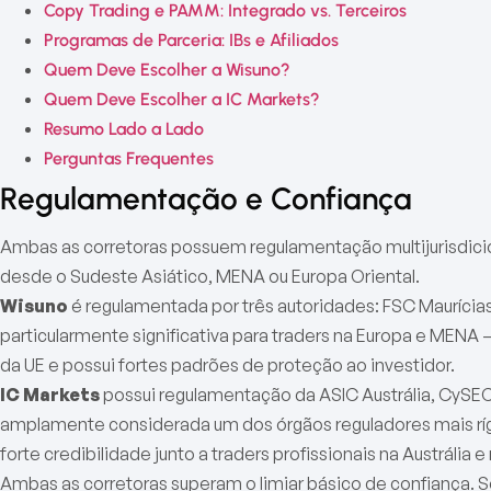
Copy Trading e PAMM: Integrado vs. Terceiros
Programas de Parceria: IBs e Afiliados
Quem Deve Escolher a Wisuno?
Quem Deve Escolher a IC Markets?
Resumo Lado a Lado
Perguntas Frequentes
Regulamentação e Confiança
Ambas as corretoras possuem regulamentação multijurisdicio
desde o Sudeste Asiático, MENA ou Europa Oriental.
Wisuno
é regulamentada por três autoridades: FSC Maurícia
particularmente significativa para traders na Europa e MENA 
da UE e possui fortes padrões de proteção ao investidor.
IC Markets
possui regulamentação da ASIC Austrália, CySEC
amplamente considerada um dos órgãos reguladores mais ríg
forte credibilidade junto a traders profissionais na Austrália e
Ambas as corretoras superam o limiar básico de confiança. S