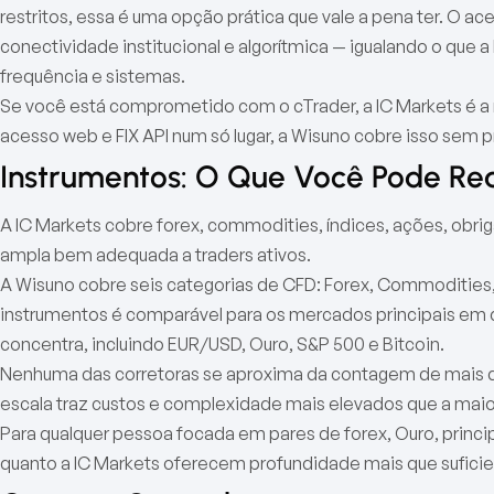
restritos, essa é uma opção prática que vale a pena ter. O a
conectividade institucional e algorítmica — igualando o que a
frequência e sistemas.
Se você está comprometido com o cTrader, a IC Markets é 
acesso web e FIX API num só lugar, a Wisuno cobre isso sem 
Instrumentos: O Que Você Pode Re
A IC Markets cobre forex, commodities, índices, ações, ob
ampla bem adequada a traders ativos.
A Wisuno cobre seis categorias de CFD: Forex, Commodities, A
instrumentos é comparável para os mercados principais em q
concentra, incluindo EUR/USD, Ouro, S&P 500 e Bitcoin.
Nenhuma das corretoras se aproxima da contagem de mais d
escala traz custos e complexidade mais elevados que a maio
Para qualquer pessoa focada em pares de forex, Ouro, princip
quanto a IC Markets oferecem profundidade mais que suficie