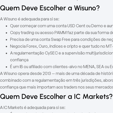
Quem Deve Escolher a Wisuno?
A Wisuno é adequada para si se:
Quer começar com uma conta USD Cent ou Demo e au
Copy trading ou acesso PAMM faz parte da sua forma d
Precisa de uma conta Swap Free para condições de ne
Negocia Forex, Ouro, índices e cripto e quer tudo no M
A regulamentação CySEC e a supervisão multijurisdicion
confiança
É um IB ou afiliado com clientes-alvo no MENA, SEA ou E
A Wisuno opera desde 2013 — mais de uma década de históric
combinado com a regulamentação em três jurisdições, abo
confiança que mais importam aos traders nos seus mercados 
Quem Deve Escolher a IC Markets?
A IC Markets é adequada para si se: