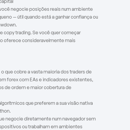
capital
ue você negocie posições reais num ambiente
eno — útil quando está a ganhar confiança ou
rawdown.
e copy trading. Se você quer começar
uno oferece consideravelmente mais
o que cobre a vasta maioria dos traders de
 em forex com EAs e indicadores existentes,
os de ordem e maior cobertura de
lgorítmicos que preferem a sua visão nativa
thon.
 que negocie diretamente num navegador sem
 dispositivos ou trabalham em ambientes