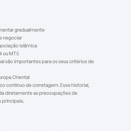
mentar gradualmente
e negociar
gociação islâmica
T4 ou MT5
al são importantes para os seus critérios de
uropa Oriental
o contínuo de corretagem. Esse historial,
rda diretamente as preocupações de
principais.