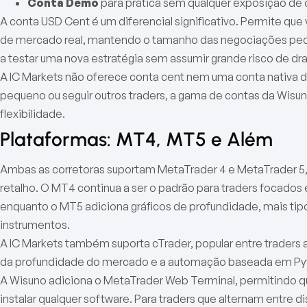
Conta Demo
para prática sem qualquer exposição de 
A conta USD Cent é um diferencial significativo. Permite q
de mercado real, mantendo o tamanho das negociações pequ
a testar uma nova estratégia sem assumir grande risco de d
A IC Markets não oferece conta cent nem uma conta nativa d
pequeno ou seguir outros traders, a gama de contas da Wis
flexibilidade.
Plataformas: MT4, MT5 e Além
Ambas as corretoras suportam MetaTrader 4 e MetaTrader 5, 
retalho. O MT4 continua a ser o padrão para traders focados
enquanto o MT5 adiciona gráficos de profundidade, mais tip
instrumentos.
A IC Markets também suporta cTrader, popular entre traders a
da profundidade do mercado e a automação baseada em Py
A Wisuno adiciona o MetaTrader Web Terminal, permitindo
instalar qualquer software. Para traders que alternam entre