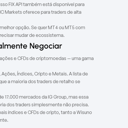
cesso FIX API também está disponível para
 IC Markets oferece para traders de alta
a melhor opção. Se quer MT4 ou MT5 com
precisar mudar de ecossistema.
almente Negociar
rigações e CFDs de criptomoedas — uma gama
ções, Índices, Cripto e Metais. A lista de
ue a maioria dos traders de retalho se
e 17.000 mercados da IG Group, mas essa
ria dos traders simplesmente não precisa.
ais índices e CFDs de cripto, tanto a Wisuno
nte.