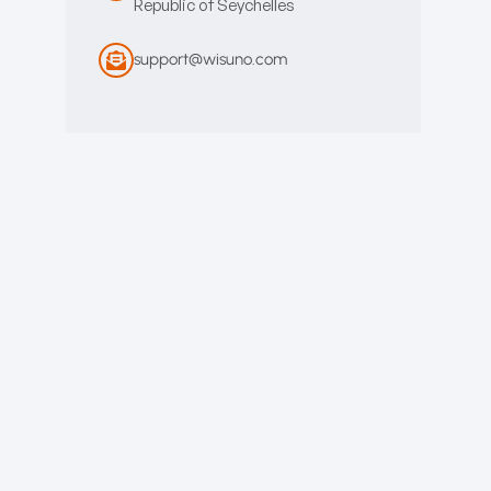
Republic of Seychelles
support@wisuno.com