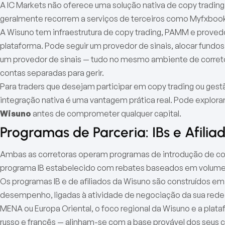
A IC Markets não oferece uma solução nativa de copy trading
geralmente recorrem a serviços de terceiros como Myfxbook 
A Wisuno tem infraestrutura de copy trading, PAMM e provedo
plataforma. Pode seguir um provedor de sinais, alocar fun
um provedor de sinais — tudo no mesmo ambiente de correto
contas separadas para gerir.
Para traders que desejam participar em copy trading ou gestã
integração nativa é uma vantagem prática real. Pode explor
Wisuno
antes de comprometer qualquer capital.
Programas de Parceria: IBs e Afilia
Ambas as corretoras operam programas de introdução de corre
programa IB estabelecido com rebates baseados em volume
Os programas IB e de afiliados da Wisuno são construídos e
desempenho, ligadas à atividade de negociação da sua rede. 
MENA ou Europa Oriental, o foco regional da Wisuno e a plataf
russo e francês — alinham-se com a base provável dos seus c