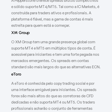
A Pepperstone oferece spreads brutos competitivos
e sólido suporte MT4/MT5. Tal como a IC Markets, é
construída para traders ativos e profissionais. A
plataforma é fiável, mas a gama de contas é mais
estreita para quem está a começar.
XM Group
O XM Group tem uma grande presença global com
suporte MT4 e MT5 em múltiplos tipos de conta. É
acessível para iniciantes e tem uma forte pegada nos
mercados emergentes. Os spreads em contas
standard são mais largos do que as alternativas ECN.
eToro
A eToro é conhecida pelo copy trading social e por
uma interface amigável para iniciantes. Os spreads
forex são mais altos do que as corretoras de CFD
dedicadas e não suporta MT4 ou MT5. Os traders
profissionais acharão o conjunto de ferramentas