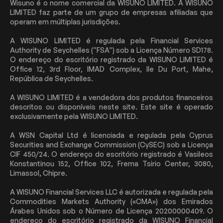
Wisuno é o nome comercial da WISUNO LIMITED. A WISUNO
LIMITED faz parte de um grupo de empresas afiliadas que
operam em múltiplas jurisdições.
A WISUNO LIMITED é regulada pela Financial Services
Authority de Seychelles (“FSA”) sob a Licença Número SD178.
O endereço do escritório registrado da WISUNO LIMITED é
Office 12, 3rd Floor, IMAD Complex, Ile Du Port, Mahe,
República de Seychelles.
A WISUNO LIMITED é a vendedora dos produtos financeiros
descritos ou disponíveis neste site. Este site é operado
exclusivamente pela WISUNO LIMITED.
A WSN Capital Ltd é licenciada e regulada pela Cyprus
Securities and Exchange Commission (CySEC) sob a Licença
CIF 450/24. O endereço do escritório registrado é Vasileos
Konstantinou 152, Office 102, Frema Tsirio Center, 3080,
Limassol, Chipre.
A WISUNO Financial Services LLC é autorizada e regulada pela
Commodities Markets Authority («CMA») dos Emirados
Árabes Unidos sob o Número de Licença 20200000409. O
endereço do escritório registrado da WISUNO Financial