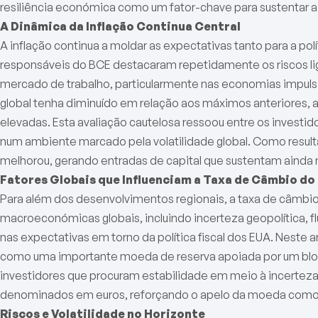
resiliência económica como um fator-chave para sustentar a
A Dinâmica da Inflação Continua Central
A inflação continua a moldar as expectativas tanto para a p
responsáveis do BCE destacaram repetidamente os riscos liga
mercado de trabalho, particularmente nas economias impulsi
global tenha diminuído em relação aos máximos anteriores
elevadas. Esta avaliação cautelosa ressoou entre os investid
num ambiente marcado pela volatilidade global. Como result
melhorou, gerando entradas de capital que sustentam ainda 
Fatores Globais que Influenciam a Taxa de Câmbio do
Para além dos desenvolvimentos regionais, a taxa de câmbio
macroeconómicas globais, incluindo incerteza geopolítica, 
nas expectativas em torno da política fiscal dos EUA. Neste 
como uma importante moeda de reserva apoiada por um bloc
investidores que procuram estabilidade em meio à incertez
denominados em euros, reforçando o apelo da moeda como
Riscos e Volatilidade no Horizonte