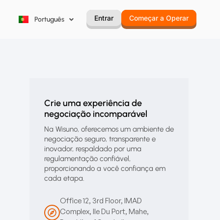
한국어
Entrar
Começar a Operar
Português
Русский
Crie uma experiência de
negociação incomparável
Na Wisuno, oferecemos um ambiente de
negociação seguro, transparente e
inovador, respaldado por uma
regulamentação confiável,
proporcionando a você confiança em
cada etapa.
Office 12, 3rd Floor, IMAD
Complex, Ile Du Port, Mahe,