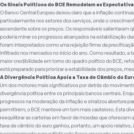
Os Sinais Políticos do BCE Remodelam as Expectativ
O Banco Central Europeu deixou claro que a inflação continua 
particularmente nos setores dos serviços, onde o cresciment
ascendente sobre os preços. Os responsáveis salientaram
poderia minar os progressos alcançados na estabilização da
foram interpretados como uma rejeição firme da precificação
infiltrado nos mercados no início do ano. Como resultado, a
maior credibilidade em torno do quadro político do BCE, ref
está preparado para priorizar a estabilidade dos preços, me
A Divergência Política Apoia a Taxa de Câmbio do Eur
Um dos motores mais significativos por detrás do moviment
divergência política entre os principais bancos centrais. En
progressos na moderação da inflação e sinalizou abertura 
permitirem, o BCE manteve um tom mais cauteloso. Esta dive
reequilibrar as carteiras em favor de moedas que oferecem 
taxa de câmbio do euro ganhou, portanto, um apoio relativo,
posicionamento para refletir este fosso crescente nas persp