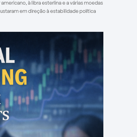
americano, à libra esterlina e a várias moedas
justaram em direção à estabilidade política