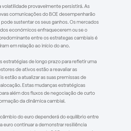
 volatilidade provavelmente persistirá. As
 e novas comunicações do BCE desempenharão
ro pode sustentar os seus ganhos. Os mercados
dados económicos enfraquecerem ou se o
o predominante entre os estrategas cambiais é
íram em relação ao início do ano.
s estratégias de longo prazo para refletir uma
tores de ativos estão a reavaliar as
 estão a atualizar as suas premissas de
e alocação. Estas mudanças estratégicas
 para além dos fluxos de negociação de curto
formação da dinâmica cambial.
e câmbio do euro dependerá do equilíbrio entre
 euro continuar a demonstrar resiliência