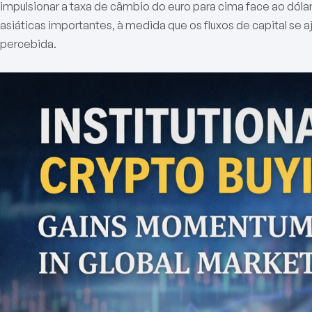
impulsionar a taxa de câmbio do euro para cima face ao dólar 
asiáticas importantes, à medida que os fluxos de capital se a
percebida.