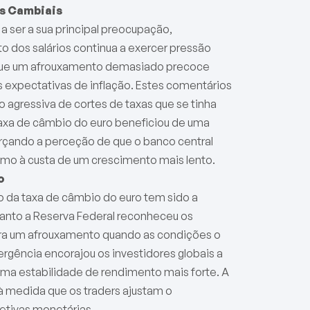
as Cambiais
a ser a sua principal preocupação,
o dos salários continua a exercer pressão
 que um afrouxamento demasiado precoce
s expectativas de inflação. Estes comentários
 agressiva de cortes de taxas que se tinha
 taxa de câmbio do euro beneficiou de uma
orçando a perceção de que o banco central
smo à custa de um crescimento mais lento.
o
o da taxa de câmbio do euro tem sido a
quanto a Reserva Federal reconheceu os
para um afrouxamento quando as condições o
rgência encorajou os investidores globais a
uma estabilidade de rendimento mais forte. A
 à medida que os traders ajustam o
etivas monetárias.