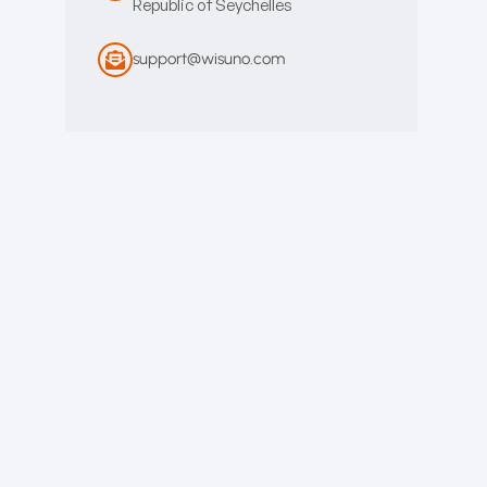
Republic of Seychelles
support@wisuno.com