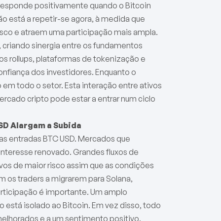
responde positivamente quando o Bitcoin
adrão está a repetir-se agora, à medida que
sco e atraem uma participação mais ampla.
criando sinergia entre os fundamentos
os rollups, plataformas de tokenização e
confiança dos investidores. Enquanto o
 em todo o setor. Esta interação entre ativos
ercado cripto pode estar a entrar num ciclo
SD Alargam a Subida
das entradas BTC USD. Mercados que
nteresse renovado. Grandes fluxos de
ivos de maior risco assim que as condições
m os traders a migrarem para Solana,
participação é importante. Um amplo
está isolado ao Bitcoin. Em vez disso, todo
 melhorados e a um sentimento positivo.