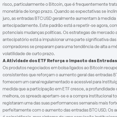
risco, particularmente o Bitcoin, que é frequentemente t
monetária de longo prazo. Quando as expectativas se incl
juro, as entradas BTC USD geralmente aumentam à medida q
antecipadamente. Este padrão está a repetir-se agora, com
potenciais mudanças políticas. Os estrategas de mercad
antecipatório está a impulsionar uma parte significativa da
compradores se preparam para uma tendência de alta a mé
volatilidade de curto prazo.
A Atividade dos ETF Reforça o Impacto das Entrada
Os produtos negociados em bolsa ligados ao Bitcoin recup
consistentes que reforçam o aumento geral das entradas BT
fornecem um canal regulamentado e acessível para institui
medida que a participação em ETF cresce, a profundidad
melhora, os spreads apertam-se e a compra institucional tor
registaram uma das suas performances semanais mais forte
perfeitamente com o aumento das entradas BTC USD. Os an
é coincidência, mas sintoma de uma convicção instituciona