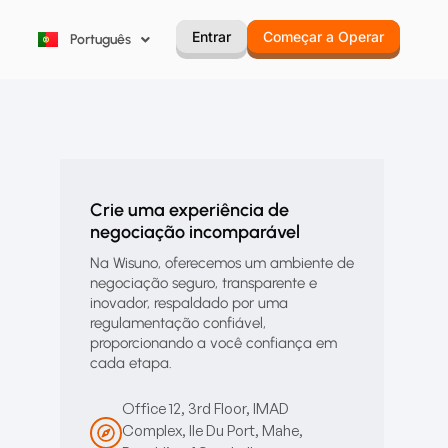
한국어
Entrar
Começar a Operar
Português
Русский
Crie uma experiência de
negociação incomparável
Na Wisuno, oferecemos um ambiente de
negociação seguro, transparente e
inovador, respaldado por uma
regulamentação confiável,
proporcionando a você confiança em
cada etapa.
Office 12, 3rd Floor, IMAD
Complex, Ile Du Port, Mahe,