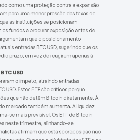
ratado como uma proteção contra a expansão
inam para uma menor pressão das taxas de
ue as instituições se posicionam
 os fundos a procurar exposição antes de
o argumentam que o posicionamento
s atuais entradas BTC USD, sugerindo que os
dio prazo, em vez de reagirem apenas à
s BTC USD
eraram o ímpeto, atraindo entradas
C USD. Estes ETF são críticos porque
ções que não detêm Bitcoin diretamente. À
e do mercado também aumenta. A liquidez
na-se mais previsível. Os ETF de Bitcoin
s neste trimestre, alinhando-se
alistas afirmam que esta sobreposição não
l renovada. Quando a atividade dos ETF e as