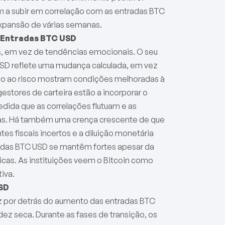
 a subir em correlação com as entradas BTC
xpansão de várias semanas.
s Entradas BTC USD
s, em vez de tendências emocionais. O seu
D reflete uma mudança calculada, em vez
do ao risco mostram condições melhoradas à
gestores de carteira estão a incorporar o
edida que as correlações flutuam e as
vas. Há também uma crença crescente de que
es fiscais incertos e a diluição monetária
radas BTC USD se mantêm fortes apesar da
icas. As instituições veem o Bitcoin como
iva.
USD
z por detrás do aumento das entradas BTC
idez seca. Durante as fases de transição, os