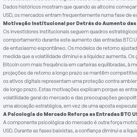
Dados históricos mostram que quando as altcoins começam
USD, os mercados entram frequentemente numa fase de e
Motivação Institucional por Detrás do Aumento da
Os investidores institucionais seguem quadros estratégico
comportamento durante este aumento das entradas BTC US
de entusiasmo espontâneo. Os modelos de retorno ajusta
medida que a volatilidade diminui e a liquidez aumenta. Os 
Bitcoin com mais frequência em carteiras equilibradas, à m
projeções de retorno a longo prazo se mantêm competiti
os ativos digitais representam uma proteção contra ambient
de longo prazo. Estas motivações explicam porque as ent
volatilidade geral do mercado e das preocupações geopolít
uma alocação estratégica, em vez de uma aposta especulat
A Psicologia do Mercado Reforça as Entradas BTC 
A componente psicológica do mercado é outra força motri
USD. Durante as fases baixistas, a confiança diminui e a liqu