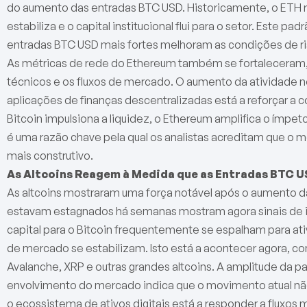
do aumento das entradas BTC USD. Historicamente, o ETH 
estabiliza e o capital institucional flui para o setor. Este p
entradas BTC USD mais fortes melhoram as condições de ri
As métricas de rede do Ethereum também se fortaleceram, 
técnicos e os fluxos de mercado. O aumento da atividade n
aplicações de finanças descentralizadas está a reforçar a 
Bitcoin impulsiona a liquidez, o Ethereum amplifica o ímpeto
é uma razão chave pela qual os analistas acreditam que o m
mais construtivo.
As Altcoins Reagem à Medida que as Entradas BTC U
As altcoins mostraram uma força notável após o aumento 
estavam estagnados há semanas mostram agora sinais de i
capital para o Bitcoin frequentemente se espalham para at
de mercado se estabilizam. Isto está a acontecer agora, co
Avalanche, XRP e outras grandes altcoins. A amplitude da 
envolvimento do mercado indica que o movimento atual não 
o ecossistema de ativos digitais está a responder a fluxos