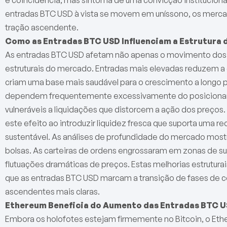
entradas BTC USD à vista se movem em uníssono, os merc
tração ascendente.
Como as Entradas BTC USD Influenciam a Estrutura
As entradas BTC USD afetam não apenas o movimento d
estruturais do mercado. Entradas mais elevadas reduzem a
criam uma base mais saudável para o crescimento a longo p
dependem frequentemente excessivamente do posiciona
vulneráveis a liquidações que distorcem a ação dos preços
este efeito ao introduzir liquidez fresca que suporta uma r
sustentável. As análises de profundidade do mercado most
bolsas. As carteiras de ordens engrossaram em zonas de su
flutuações dramáticas de preços. Estas melhorias estrutur
que as entradas BTC USD marcam a transição de fases de c
ascendentes mais claras.
Ethereum Beneficia do Aumento das Entradas BTC 
Embora os holofotes estejam firmemente no Bitcoin, o Et