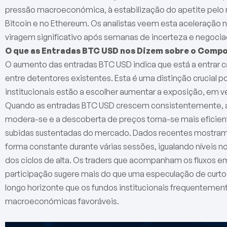
pressão macroeconómica, à estabilização do apetite pelo r
Bitcoin e no Ethereum. Os analistas veem esta aceleraçã
viragem significativo após semanas de incerteza e negociaç
O que as Entradas BTC USD nos Dizem sobre o Com
O aumento das entradas BTC USD indica que está a entrar c
entre detentores existentes. Esta é uma distinção crucial 
institucionais estão a escolher aumentar a exposição, em v
Quando as entradas BTC USD crescem consistentemente, a li
modera-se e a descoberta de preços torna-se mais eficien
subidas sustentadas do mercado. Dados recentes mostra
forma constante durante várias sessões, igualando níveis no
dos ciclos de alta. Os traders que acompanham os fluxos e
participação sugere mais do que uma especulação de curto 
longo horizonte que os fundos institucionais frequentem
macroeconómicas favoráveis.