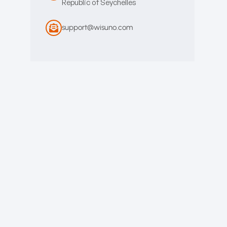
Republic of Seychelles
support@wisuno.com