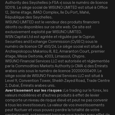
Authority des Seychelles (« FSA ») sous le numéro de licence
SD178. Le siège social de WISUNO LIMITED est situé à Office
12, 3ème étage, IMAD Complex, Ile Du Port, Mahé,
République des Seychelles.
WISUNO LIMITED est le vendeur des produits financiers
décrits ou disponibles sur ce site web. Ce site est
exclusivement exploité par WISUNO LIMITED.
WSN Capital Ltd est agréée et régulée par la Cyprus
Securities and Exchange Commission (CySEC) sous le
numéro de licence CIF 450/24. Le siège social est situé à
Archiepiskopou Makariou III, 82, Amaranton Court, premier
étage, Mesa Geitonia, 4003, Limassol, Chypre.
WISUNO Financial Services LLC est autorisée et réglementée
par la Commodities Markets Authority (« CMA ») des Émirats
arabes unis sous le numéro de licence 20200000409. Le
siège social de WISUNO Financial Services LLC est situé à
Level 9, Convention Tower, Sheikh Zayed Road, Trade Centre
2, Dubaï, Émirats arabes unis.
Avertissement sur les risques :
Le trading sur le forex, les
valeurs mobilières et d’autres produits à effet de levier
comporte un niveau de risque élevé et peut ne pas convenir
à tous les investisseurs. La valeur de vos investissements
peut fluctuer et vous pouvez perdre la totalité de votre
capital investi, notamment lorsque vous tradez avec effet de