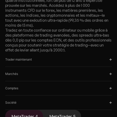
qualité institutionnelle, fort de plus de 12 ans d’expertise
prouvée sur les marchés. Accédez à plus de 1 000
instruments CFD sur le forex, les matières premières, les
actions, les indices, les cryptomonnaies et les métaux—le
tout avec une exécution ultra-rapide (99,35 % des ordres en
moins de 13 ms).
Tradez en toute confiance sur ordinateur ou mobile grâce à
des plateformes de trading avancées, des spreads ultra-bas
dès 0,0 pip sur les comptes ECN, et des outils professionnels
conçus pour soutenir votre stratégie de trading—avec un
effet de levier allant jusqu’à 2000:1.
Trader maintenant
Marchés
Comptes
Société
MetaTrader 4
MetaTrader 5