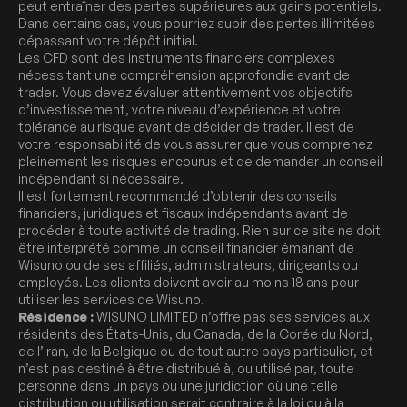
peut entraîner des pertes supérieures aux gains potentiels.
Dans certains cas, vous pourriez subir des pertes illimitées
dépassant votre dépôt initial.
Les CFD sont des instruments financiers complexes
nécessitant une compréhension approfondie avant de
trader. Vous devez évaluer attentivement vos objectifs
d’investissement, votre niveau d’expérience et votre
tolérance au risque avant de décider de trader. Il est de
votre responsabilité de vous assurer que vous comprenez
pleinement les risques encourus et de demander un conseil
indépendant si nécessaire.
Il est fortement recommandé d’obtenir des conseils
financiers, juridiques et fiscaux indépendants avant de
procéder à toute activité de trading. Rien sur ce site ne doit
être interprété comme un conseil financier émanant de
Wisuno ou de ses affiliés, administrateurs, dirigeants ou
employés. Les clients doivent avoir au moins 18 ans pour
utiliser les services de Wisuno.
Résidence :
WISUNO LIMITED n’offre pas ses services aux
résidents des États-Unis, du Canada, de la Corée du Nord,
de l’Iran, de la Belgique ou de tout autre pays particulier, et
n’est pas destiné à être distribué à, ou utilisé par, toute
personne dans un pays ou une juridiction où une telle
distribution ou utilisation serait contraire à la loi ou à la