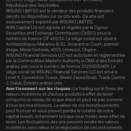
République des Seychelles.
WISUNO LIMITED est le vendeur des produits financiers
décrits ou disponibles sur ce site web. Ce site est
exclusivement exploité par WISUNO LIMITED.
WSN Capital Ltd est agréée et régulée par la Cyprus
Securities and Exchange Commission (CySEC) sous le
numéro de licence CIF 450/24. Le siège social est situé à
Archiepiskopou Makariou III, 82, Amaranton Court, premier
étage, Mesa Geitonia, 4003, Limassol, Chypre.
WISUNO Financial Services LLC est autorisée et réglementée
par la Commodities Markets Authority (« CMA ») des Émirats
arabes unis sous le numéro de licence 20200000409. Le
siège social de WISUNO Financial Services LLC est situé à
Level 9, Convention Tower, Sheikh Zayed Road, Trade Centre
2, Dubaï, Émirats arabes unis.
Avertissement sur les risques :
Le trading sur le forex, les
valeurs mobilières et d’autres produits à effet de levier
comporte un niveau de risque élevé et peut ne pas convenir
à tous les investisseurs. La valeur de vos investissements
peut fluctuer et vous pouvez perdre la totalité de votre
capital investi, notamment lorsque vous tradez avec effet de
levier. Les fluctuations des prix peuvent rendre les valeurs
mobilières sans valeur et la négociation de ces instruments