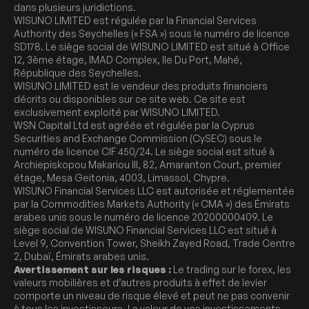
dans plusieurs juridictions.
WISUNO LIMITED est régulée par la Financial Services
Authority des Seychelles (« FSA ») sous le numéro de licence
SD178. Le siège social de WISUNO LIMITED est situé à Office
12, 3ème étage, IMAD Complex, Ile Du Port, Mahé,
République des Seychelles.
WISUNO LIMITED est le vendeur des produits financiers
décrits ou disponibles sur ce site web. Ce site est
exclusivement exploité par WISUNO LIMITED.
WSN Capital Ltd est agréée et régulée par la Cyprus
Securities and Exchange Commission (CySEC) sous le
numéro de licence CIF 450/24. Le siège social est situé à
Archiepiskopou Makariou III, 82, Amaranton Court, premier
étage, Mesa Geitonia, 4003, Limassol, Chypre.
WISUNO Financial Services LLC est autorisée et réglementée
par la Commodities Markets Authority (« CMA ») des Émirats
arabes unis sous le numéro de licence 20200000409. Le
siège social de WISUNO Financial Services LLC est situé à
Level 9, Convention Tower, Sheikh Zayed Road, Trade Centre
2, Dubaï, Émirats arabes unis.
Avertissement sur les risques :
Le trading sur le forex, les
valeurs mobilières et d’autres produits à effet de levier
comporte un niveau de risque élevé et peut ne pas convenir
à tous les investisseurs. La valeur de vos investissements