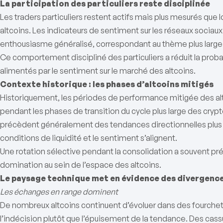
La participation des particuliers reste disciplinée
Les traders particuliers restent actifs mais plus mesurés que
altcoins. Les indicateurs de sentiment sur les réseaux soci
enthousiasme généralisé, correspondant au thème plus large d
Ce comportement discipliné des particuliers a réduit la probab
alimentés par le sentiment sur le marché des altcoins.
Contexte historique : les phases d’altcoins mitigés
Historiquement, les périodes de performance mitigée des al
pendant les phases de transition du cycle plus large des cr
précèdent généralement des tendances directionnelles plus c
conditions de liquidité et le sentiment s’alignent.
Une rotation sélective pendant la consolidation a souvent prép
domination au sein de l’espace des altcoins.
Le paysage technique met en évidence des divergence
Les échanges en range dominent
De nombreux altcoins continuent d’évoluer dans des fourchett
l’indécision plutôt que l’épuisement de la tendance. Des cas