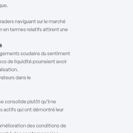
que.
 traders naviguant sur le marché
m en termes relatifs attirent une
é
hangements soudains du sentiment
 de liquidité pourraient avoir
lisation.
vateurs dans le
 consolide plutôt qu’il ne
es actifs qui ont démontré leur
’amélioration des conditions de