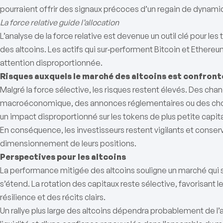
pourraient offrir des signaux précoces d’un regain de dynami
La force relative guide l’allocation
L’analyse de la force relative est devenue un outil clé pour les
des altcoins. Les actifs qui sur‑performent Bitcoin et Ethereu
attention disproportionnée.
Risques auxquels le marché des altcoins est confront
Malgré la force sélective, les risques restent élevés. Des c
macroéconomique, des annonces réglementaires ou des chocs
un impact disproportionné sur les tokens de plus petite capita
En conséquence, les investisseurs restent vigilants et conser
dimensionnement de leurs positions.
Perspectives pour les altcoins
La performance mitigée des altcoins souligne un marché qui se
s’étend. La rotation des capitaux reste sélective, favorisant l
résilience et des récits clairs.
Un rallye plus large des altcoins dépendra probablement de l