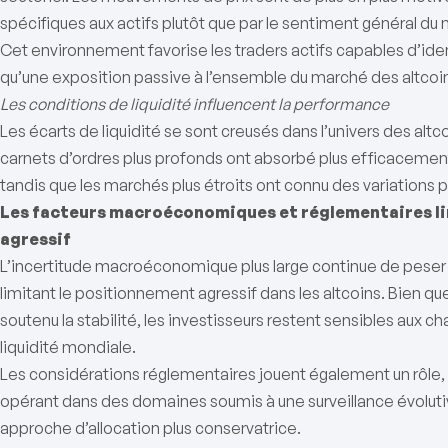
spécifiques aux actifs plutôt que par le sentiment général du
Cet environnement favorise les traders actifs capables d’identi
qu’une exposition passive à l’ensemble du marché des altcoi
Les conditions de liquidité influencent la performance
Les écarts de liquidité se sont creusés dans l’univers des alt
carnets d’ordres plus profonds ont absorbé plus efficacement
tandis que les marchés plus étroits ont connu des variations p
Les facteurs macroéconomiques et réglementaires li
agressif
L’incertitude macroéconomique plus large continue de peser su
limitant le positionnement agressif dans les altcoins. Bien qu
soutenu la stabilité, les investisseurs restent sensibles aux
liquidité mondiale.
Les considérations réglementaires jouent également un rôle, e
opérant dans des domaines soumis à une surveillance évoluti
approche d’allocation plus conservatrice.