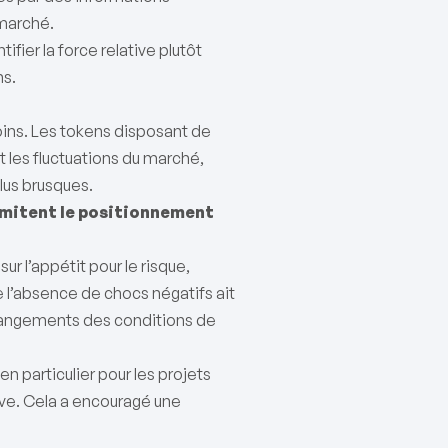
 marché.
fier la force relative plutôt
ns.
coins. Les tokens disposant de
 les fluctuations du marché,
lus brusques.
mitent le positionnement
r l’appétit pour le risque,
e l’absence de chocs négatifs ait
 changements des conditions de
n particulier pour les projets
ve. Cela a encouragé une