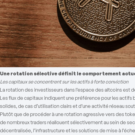
Une rotation sélective définit le comportement actu
Les capitaux se concentrent sur les actifs à forte conviction
La rotation des investisseurs dans l’espace des altcoins est d
Les flux de capitaux indiquent une préférence pour les actifs b
solides, de cas d’utilisation clairs et d’une activité réseau sou
Plutôt que de procéder à une rotation agressive vers des token
de nombreux traders réallouent sélectivement au sein de secte
décentralisée, l’infrastructure et les solutions de mise à l’éch