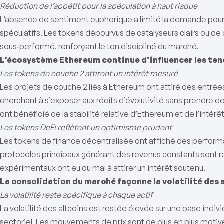
Réduction de l’appétit pour la spéculation à haut risque
L’absence de sentiment euphorique a limité la demande pour
spéculatifs. Les tokens dépourvus de catalyseurs clairs ou d
sous‑performé, renforçant le ton discipliné du marché.
L’écosystème Ethereum continue d’influencer les ten
Les tokens de couche 2 attirent un intérêt mesuré
Les projets de couche 2 liés à Ethereum ont attiré des entré
cherchant à s’exposer aux récits d’évolutivité sans prendre de
ont bénéficié de la stabilité relative d’Ethereum et de l’intérêt
Les tokens DeFi reflètent un optimisme prudent
Les tokens de finance décentralisée ont affiché des performa
protocoles principaux générant des revenus constants sont rest
expérimentaux ont eu du mal à attirer un intérêt soutenu.
La consolidation du marché façonne la volatilité des 
La volatilité reste spécifique à chaque actif
La volatilité des altcoins est restée élevée sur une base indi
sectoriel. Les mouvements de prix sont de plus en plus motiv