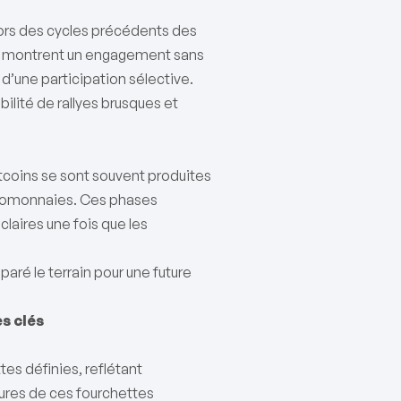
 lors des cycles précédents des
aux montrent un engagement sans
’une participation sélective.
ilité de rallyes brusques et
tcoins se sont souvent produites
yptomonnaies. Ces phases
laires une fois que les
aré le terrain pour une future
s clés
es définies, reflétant
sures de ces fourchettes