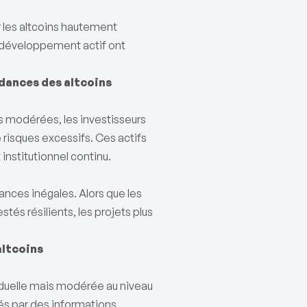
 les altcoins hautement
e développement actif ont
dances des altcoins
es modérées, les investisseurs
 risques excessifs. Ces actifs
 institutionnel continu.
nces inégales. Alors que les
és résilients, les projets plus
altcoins
viduelle mais modérée au niveau
és par des informations