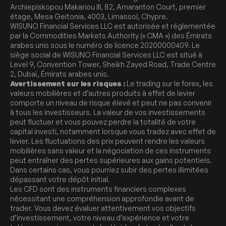
Archiepiskopou Makariou III, 82, Amaranton Court, premier
étage, Mesa Geitonia, 4003, Limassol, Chypre.
WISUNO Financial Services LLC est autorisée et réglementée
par la Commodities Markets Authority (« CMA ») des Émirats
arabes unis sous le numéro de licence 20200000409. Le
siège social de WISUNO Financial Services LLC est situé à
Level 9, Convention Tower, Sheikh Zayed Road, Trade Centre
2, Dubaï, Émirats arabes unis.
Avertissement sur les risques :
Le trading sur le forex, les
valeurs mobilières et d’autres produits à effet de levier
comporte un niveau de risque élevé et peut ne pas convenir
à tous les investisseurs. La valeur de vos investissements
peut fluctuer et vous pouvez perdre la totalité de votre
capital investi, notamment lorsque vous tradez avec effet de
levier. Les fluctuations des prix peuvent rendre les valeurs
mobilières sans valeur et la négociation de ces instruments
peut entraîner des pertes supérieures aux gains potentiels.
Dans certains cas, vous pourriez subir des pertes illimitées
dépassant votre dépôt initial.
Les CFD sont des instruments financiers complexes
nécessitant une compréhension approfondie avant de
trader. Vous devez évaluer attentivement vos objectifs
d’investissement, votre niveau d’expérience et votre