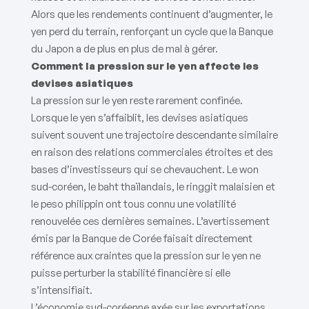
Alors que les rendements continuent d’augmenter, le
yen perd du terrain, renforçant un cycle que la Banque
du Japon a de plus en plus de mal à gérer.
Comment la pression sur le yen affecte les
devises asiatiques
La pression sur le yen reste rarement confinée.
Lorsque le yen s’affaiblit, les devises asiatiques
suivent souvent une trajectoire descendante similaire
en raison des relations commerciales étroites et des
bases d’investisseurs qui se chevauchent. Le won
sud-coréen, le baht thaïlandais, le ringgit malaisien et
le peso philippin ont tous connu une volatilité
renouvelée ces dernières semaines. L’avertissement
émis par la Banque de Corée faisait directement
référence aux craintes que la pression sur le yen ne
puisse perturber la stabilité financière si elle
s’intensifiait.
L’économie sud-coréenne axée sur les exportations