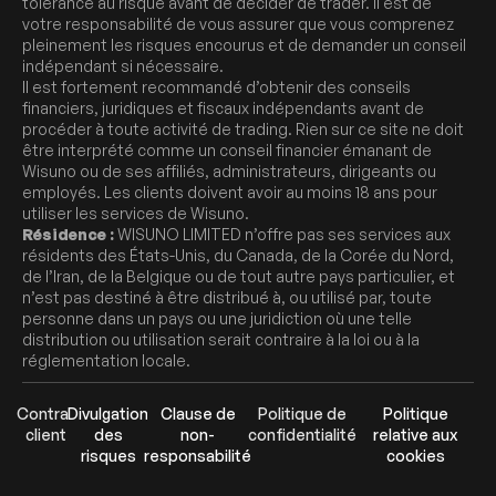
tolérance au risque avant de décider de trader. Il est de
votre responsabilité de vous assurer que vous comprenez
pleinement les risques encourus et de demander un conseil
indépendant si nécessaire.
Il est fortement recommandé d’obtenir des conseils
financiers, juridiques et fiscaux indépendants avant de
procéder à toute activité de trading. Rien sur ce site ne doit
être interprété comme un conseil financier émanant de
Wisuno ou de ses affiliés, administrateurs, dirigeants ou
employés. Les clients doivent avoir au moins 18 ans pour
utiliser les services de Wisuno.
Résidence :
WISUNO LIMITED n’offre pas ses services aux
résidents des États-Unis, du Canada, de la Corée du Nord,
de l’Iran, de la Belgique ou de tout autre pays particulier, et
n’est pas destiné à être distribué à, ou utilisé par, toute
personne dans un pays ou une juridiction où une telle
distribution ou utilisation serait contraire à la loi ou à la
réglementation locale.
Contrat
Divulgation
Clause de
Politique de
Politique
client
des
non-
confidentialité
relative aux
risques
responsabilité
cookies