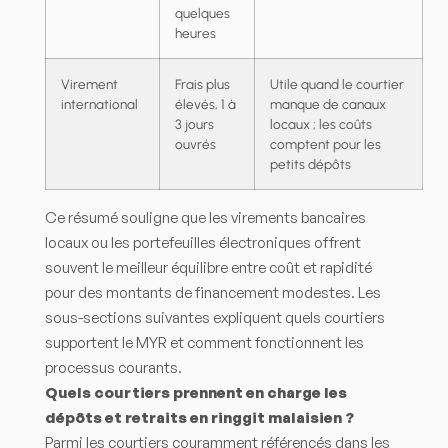
quelques
heures
Virement
Frais plus
Utile quand le courtier
international
élevés, 1 à
manque de canaux
3 jours
locaux ; les coûts
ouvrés
comptent pour les
petits dépôts
Ce résumé souligne que les virements bancaires
locaux ou les portefeuilles électroniques offrent
souvent le meilleur équilibre entre coût et rapidité
pour des montants de financement modestes. Les
sous-sections suivantes expliquent quels courtiers
supportent le MYR et comment fonctionnent les
processus courants.
Quels courtiers prennent en charge les
dépôts et retraits en ringgit malaisien ?
Parmi les courtiers couramment référencés dans les