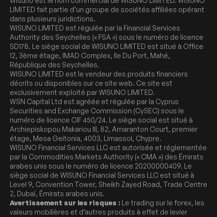
Wisuno est le nom commercial de WISUNO LIMITED. WISUNO
LIMITED fait partie d’un groupe de sociétés affiliées opérant
dans plusieurs juridictions.
WISUNO LIMITED est régulée par la Financial Services
Authority des Seychelles (« FSA ») sous le numéro de licence
SD178. Le siège social de WISUNO LIMITED est situé à Office
12, 3ème étage, IMAD Complex, Ile Du Port, Mahé,
République des Seychelles.
WISUNO LIMITED est le vendeur des produits financiers
décrits ou disponibles sur ce site web. Ce site est
exclusivement exploité par WISUNO LIMITED.
WSN Capital Ltd est agréée et régulée par la Cyprus
Securities and Exchange Commission (CySEC) sous le
numéro de licence CIF 450/24. Le siège social est situé à
Archiepiskopou Makariou III, 82, Amaranton Court, premier
étage, Mesa Geitonia, 4003, Limassol, Chypre.
WISUNO Financial Services LLC est autorisée et réglementée
par la Commodities Markets Authority (« CMA ») des Émirats
arabes unis sous le numéro de licence 20200000409. Le
siège social de WISUNO Financial Services LLC est situé à
Level 9, Convention Tower, Sheikh Zayed Road, Trade Centre
2, Dubaï, Émirats arabes unis.
Avertissement sur les risques :
Le trading sur le forex, les
valeurs mobilières et d’autres produits à effet de levier