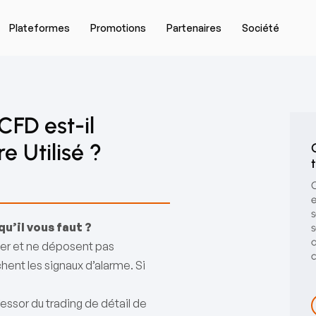
Plateformes
Promotions
Partenaires
Société
CFD est-il
e Utilisé ?
C
e
s
qu’il vous faut ?
s
d
tier et ne déposent pas
c
ent les signaux d’alarme. Si
ssor du trading de détail de