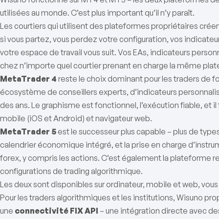
utilisées au monde. C’est plus important qu’il n’y paraît.
Les courtiers qui utilisent des plateformes propriétaires cr
si vous partez, vous perdez votre configuration, vos indicate
votre espace de travail vous suit. Vos EAs, indicateurs perso
chez n’importe quel courtier prenant en charge la même pla
MetaTrader 4
reste le choix dominant pour les traders de fo
écosystème de conseillers experts, d’indicateurs personnalisé
des ans. Le graphisme est fonctionnel, l’exécution fiable, et il
mobile (iOS et Android) et navigateur web.
MetaTrader 5
est le successeur plus capable – plus de types
calendrier économique intégré, et la prise en charge d’instru
forex, y compris les actions. C’est également la plateforme r
configurations de trading algorithmique.
Les deux sont disponibles sur ordinateur, mobile et web, vous 
Pour les traders algorithmiques et les institutions, Wisuno p
une
connectivité FIX API
– une intégration directe avec d