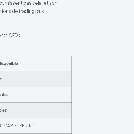
fournissent pas cela, et son
tions de trading plus
nts CFD :
disponible
s
coles
ales
, DAX, FTSE, etc.)