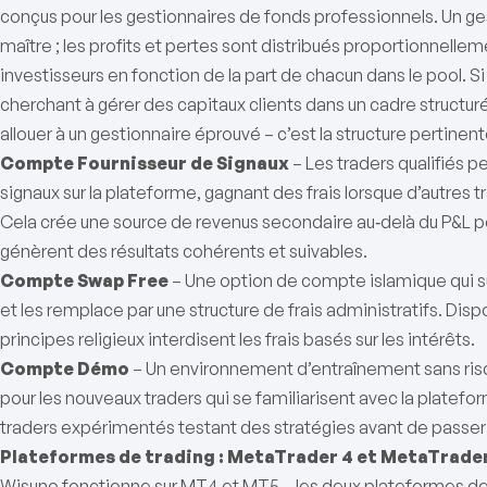
conçus pour les gestionnaires de fonds professionnels. Un g
maître ; les profits et pertes sont distribués proportionnell
investisseurs en fonction de la part de chacun dans le pool. S
cherchant à gérer des capitaux clients dans un cadre structuré
allouer à un gestionnaire éprouvé – c’est la structure pertinent
Compte Fournisseur de Signaux
– Les traders qualifiés p
signaux sur la plateforme, gagnant des frais lorsque d’autres t
Cela crée une source de revenus secondaire au‑delà du P&L pe
génèrent des résultats cohérents et suivables.
Compte Swap Free
– Une option de compte islamique qui su
et les remplace par une structure de frais administratifs. Disp
principes religieux interdisent les frais basés sur les intérêts.
Compte Démo
– Un environnement d’entraînement sans risqu
pour les nouveaux traders qui se familiarisent avec la plateform
traders expérimentés testant des stratégies avant de passer 
Plateformes de trading : MetaTrader 4 et MetaTrader
Wisuno fonctionne sur MT4 et MT5 – les deux plateformes de t