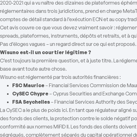
2020‑2021 qui a vu naître des dizaines de plateformes éphémè
réglementaires dans trois juridictions, prend en charge MetaTr
comptes de détail standard à l’exécution ECN et au copy trad
Cet avis couvre ce que vous devez vraiment savoir : régleme
spreads, plateformes, instruments, dépôts et retraits, et à q
Pas d’éloges vagues – un regard direct sur ce qui est proposé.
Wisuno est-il un courtier légitime ?
C’est toujours la première question, et à juste titre. La réglem
base avant toute autre chose.
Wisuno est réglementé par trois autorités financières :
FSC Maurice
– Financial Services Commission de Mau
CySEC Chypre
– Cyprus Securities and Exchange Co
FSA Seychelles
– Financial Services Authority des Sey
La CySEC a le plus de poids ici. En tant que régulateur aligné s
des fonds des clients, la protection contre le solde négatif pour
conformité aux normes MiFID II. Les fonds des clients doive
ségrégués, complètement séparés du capital opérationnel du 