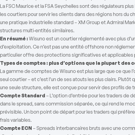
La FSC Maurice et la FSA Seychelles sont des régulateurs plus
les courtiers pour servir les clients dans des régions hors du
une pratique industrielle standard – XM Group et Admiral Ma
structures multi‑entités similaires.
En résumé :
Wisuno est un courtier réglementé avec plus d’u
d’exploitation. Ce n’est pas une entité offshore non régleme
particulier offre des protections significatives et applicables 
Types de comptes : plus d’options que la plupart des 
La gamme de comptes de Wisuno est plus large que ce que l
seul courtier – et c’est l’un de ses atouts les plus clairs. Plutô
une seule structure, elle est conçue pour servir des profils de 
Compte Standard
– L’option d’entrée pour les traders de dé
dans le spread, sans commission séparée, ce qui rend le modè
prévisible. Un bon point de départ pour les traders qui préfè
frais variables.
Compte ECN
– Spreads interbancaires bruts avec une commi