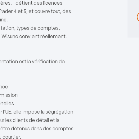
res. Il détient des licences
ader 4 et 5, et couvre tout, des
ing.
ntation, types de comptes,
ui Wisuno convient réellement.
entation est la vérification de
rice
mmission
chelles
ur l’UE, elle impose la ségrégation
 les clients de détail et la
nt être détenus dans des comptes
courtier.