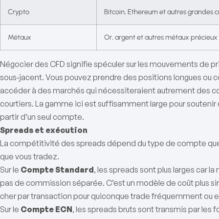
Crypto
Bitcoin, Ethereum et autres grandes
Métaux
Or, argent et autres métaux précieux
Négocier des CFD signifie spéculer sur les mouvements de pri
sous‑jacent. Vous pouvez prendre des positions longues ou court
accéder à des marchés qui nécessiteraient autrement des c
courtiers. La gamme ici est suffisamment large pour soutenir d
partir d’un seul compte.
Spreads et exécution
La compétitivité des spreads dépend du type de compte que v
que vous tradez.
Sur le
Compte Standard
, les spreads sont plus larges car la
pas de commission séparée. C’est un modèle de coût plus si
cher par transaction pour quiconque trade fréquemment ou 
Sur le
Compte ECN
, les spreads bruts sont transmis par les 