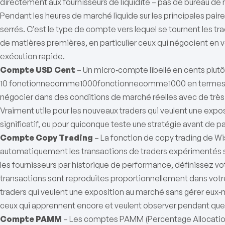
directement aux fournisseurs de liquidité – pas de bureau de
Pendant les heures de marché liquide sur les principales paire
serrés. C’est le type de compte vers lequel se tournent les tra
de matières premières, en particulier ceux qui négocient en 
exécution rapide.
Compte USD Cent
– Un micro‑compte libellé en cents plutô
10
fonctionnecomme1000
f
o
n
c
t
i
o
nn
eco
mm
e
1000
en termes
négocier dans des conditions de marché réelles avec de très p
Vraiment utile pour les nouveaux traders qui veulent une expos
significatif, ou pour quiconque teste une stratégie avant de pa
Compte Copy Trading
– La fonction de copy trading de W
automatiquement les transactions de traders expérimentés s
les fournisseurs par historique de performance, définissez votr
transactions sont reproduites proportionnellement dans votre
traders qui veulent une exposition au marché sans gérer eux‑
ceux qui apprennent encore et veulent observer pendant que le
Compte PAMM
– Les comptes PAMM (Percentage Allocati