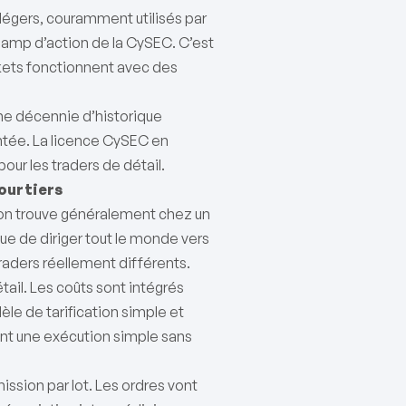
 légers, couramment utilisés par
 champ d’action de la CySEC. C’est
rkets fonctionnent avec des
ne décennie d’historique
ntée. La licence CySEC en
pour les traders de détail.
courtiers
’on trouve généralement chez un
t que de diriger tout le monde vers
traders réellement différents.
tail. Les coûts sont intégrés
le de tarification simple et
rent une exécution simple sans
ssion par lot. Les ordres vont