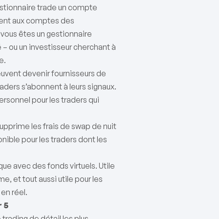
estionnaire trade un compte
ement aux comptes des
i vous êtes un gestionnaire
 – ou un investisseur cherchant à
e.
euvent devenir fournisseurs de
raders s’abonnent à leurs signaux.
rsonnel pour les traders qui
pprime les frais de swap de nuit
onible pour les traders dont les
e avec des fonds virtuels. Utile
e, et tout aussi utile pour les
en réel.
 5
rading de détail les plus