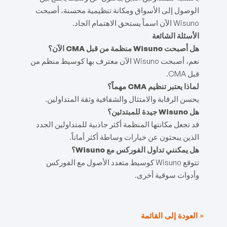
الوصول إلى الأسواق ومكانة تنظيمية محسنة، أصبحت
Wisuno الآن اسماً يستحق الاهتمام الجاد.
الأسئلة الشائعة
هل أصبحت Wisuno منظمة من قبل CMA الآن؟
نعم، أصبحت Wisuno الآن معترف بها كوسيط منظم من
قبل CMA.
لماذا يعتبر تنظيم CMA مهماً؟
يحسن الرقابة والامتثال والشفافية وثقة المتداولين.
هل Wisuno جيدة للمبتدئين؟
قد تجعل مكانتها المنظمة أكثر جاذبية للمتداولين الجدد
الذين يبحثون عن خيارات وساطة أكثر أماناً.
هل يمكنني تداول الفوركس مع Wisuno؟
تتوقع Wisuno كوسيط متعدد الأصول مع الفوركس
وأدوات سوقية أخرى.
« العودة إلى القائمة