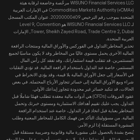
WISUNO Financial Services LLC مرخّصة وخاضعة لرقابة هيئة
Commodities Markets Authority («CMA») في الإمارات العربية
المتحدة بموجب رقم الترخيص 20200000409. عنوان المكتب المسجل
لـ WISUNO Financial Services LLC هو Level 9, Convention
Tower, Sheikh Zayed Road, Trade Centre 2, Dubai, الإمارات
العربية المتحدة.
تحذير المخاطر:التداول في الفوركس والأوراق المالية ومنتجات الرافعة
المالية الأخرى يحمل مستوى عاليًا من المخاطر وقد لا يكون مناسبًا لجميع
المستثمرين. قد تتقلب قيمة استثماراتك، وقد تفقد كل رأس المال
المستثمر، خاصة عند التداول باستخدام الرافعة المالية. قد تؤدي التقلبات
في الأسعار إلى جعل الأوراق المالية بلا قيمة، وقد يؤدي الانخراط في
شراء وبيع الأوراق المالية إلى خسائر تتجاوز الأرباح المحتملة. في بعض
الحالات، قد تتكبد خسائر غير محدودة تتجاوز إيداعك الأولي.
عقود الفروقات (CFDs) هي أدوات مالية معقدة تتطلب فهمًا شاملًا قبل
التداول. يجب عليك تقييم أهدافك الاستثمارية ومستوى خبرتك وتحمل
المخاطر بعناية قبل اتخاذ قرار التداول، خاصة عند استخدام الرافعة
المالية. من مسؤوليتك التأكد من فهمك الكامل للمخاطر المعنية وطلب
المشورة المستقلة إذا لزم الأمر.
يُنصح بشدة بالحصول على مشورة مالية وقانونية وضريبية مستقلة قبل
المضي قدمًا في أي نشاط تداول. لا ينبغي تفسير أي شيء على هذا الموقع