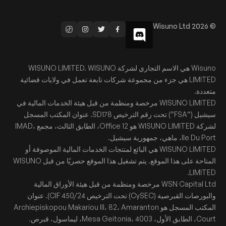
© Wisuno Ltd 2026
Wisuno هي الاسم التجاري لشركة WISUNO LIMITED. WISUNO
LIMITED هي جزء من مجموعة شركات تابعة تعمل في ولايات قضائية
متعددة.
WISUNO LIMITED مرخصة ومنظمة من قبل هيئة الخدمات المالية في
سيشيل (“FSA”) تحت رقم الترخيص SD178. عنوان المكتب المسجل
لشركة WISUNO LIMITED هو Office 12، الطابق الثالث، مجمع IMAD،
Ile Du Port، ماهي، جمهورية سيشيل.
WISUNO LIMITED هي البائع لمنتجات الخدمات المالية الموصوفة أو
المتاحة على هذا الموقع. يتم تشغيل هذا الموقع حصريًا من قبل WISUNO
LIMITED.
WSN Capital Ltd مرخصة ومنظمة من قبل هيئة الأوراق المالية
والبورصات القبرصية (CySEC) تحت الترخيص CIF 450/24). عنوان
المكتب المسجل هو Archiepiskopou Makariou III، 82، Amaranton
Court، الطابق الأول، Mesa Geitonia، 4003، ليماسول، قبرص.