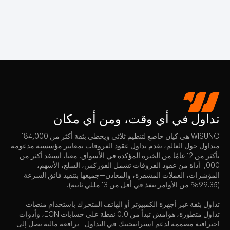
تداول
في أي وقت، ومن أي مكان
WISUNO هي كيان خاضع لتنظيم ثلاثي ويحظى بثقة أكثر من 184,000
متداول حول العالم، تقدم تداول عقود الفروقات بمعايير مؤسسية مدعومة
بأكثر من 12 عامًا من الخبرة المؤكدة في الأسواق. معنا، استفد أكثر من
1,000 أداة من عقود الفروقات تشمل الفوركس، السلع، الأسهم،
المؤشرات، العملات المشفرة، والمعادن—جميعها بتنفيذ فائق السرعة
(99.35% من الأوامر تنفذ في أقل من 13 مللي ثانية).
تداول بثقة عبر أجهزة الكمبيوتر أو الهاتف المتحرك باستخدام منصات
تداول متطورة، هوامش تبدأ من 0.0 نقطة على حسابات ECN، وأدوات
احترافية مصممة لدعم استراتيجيتك في التداول—برافعة مالية تصل إلى