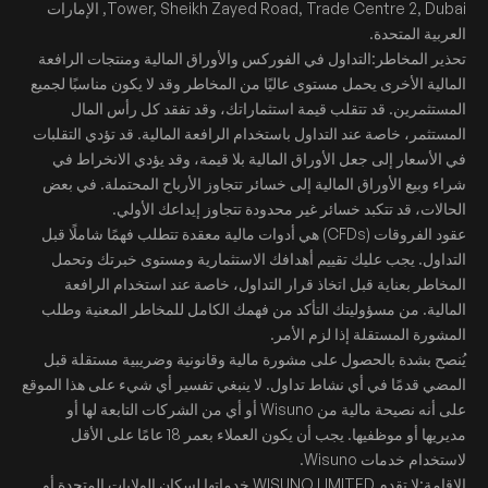
Tower, Sheikh Zayed Road, Trade Centre 2, Dubai, الإمارات
العربية المتحدة.
تحذير المخاطر:التداول في الفوركس والأوراق المالية ومنتجات الرافعة
المالية الأخرى يحمل مستوى عاليًا من المخاطر وقد لا يكون مناسبًا لجميع
المستثمرين. قد تتقلب قيمة استثماراتك، وقد تفقد كل رأس المال
المستثمر، خاصة عند التداول باستخدام الرافعة المالية. قد تؤدي التقلبات
في الأسعار إلى جعل الأوراق المالية بلا قيمة، وقد يؤدي الانخراط في
شراء وبيع الأوراق المالية إلى خسائر تتجاوز الأرباح المحتملة. في بعض
الحالات، قد تتكبد خسائر غير محدودة تتجاوز إيداعك الأولي.
عقود الفروقات (CFDs) هي أدوات مالية معقدة تتطلب فهمًا شاملًا قبل
التداول. يجب عليك تقييم أهدافك الاستثمارية ومستوى خبرتك وتحمل
المخاطر بعناية قبل اتخاذ قرار التداول، خاصة عند استخدام الرافعة
المالية. من مسؤوليتك التأكد من فهمك الكامل للمخاطر المعنية وطلب
المشورة المستقلة إذا لزم الأمر.
يُنصح بشدة بالحصول على مشورة مالية وقانونية وضريبية مستقلة قبل
المضي قدمًا في أي نشاط تداول. لا ينبغي تفسير أي شيء على هذا الموقع
على أنه نصيحة مالية من Wisuno أو أي من الشركات التابعة لها أو
مديريها أو موظفيها. يجب أن يكون العملاء بعمر 18 عامًا على الأقل
لاستخدام خدمات Wisuno.
الإقامة:لا تقدم WISUNO LIMITED خدماتها لسكان الولايات المتحدة أو