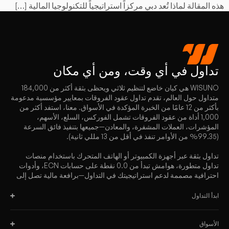
هذه المقالة لماذا تُعد دبي مركزاً استراتيجياً للتكنولوجيا المالية […]
تداول
في أي وقت، ومن أي مكان
WISUNO هي كيان خاضع لتنظيم ثلاثي ويحظى بثقة أكثر من 184,000
متداول حول العالم، تقدم تداول عقود الفروقات بمعايير مؤسسية مدعومة
بأكثر من 12 عامًا من الخبرة المؤكدة في الأسواق. معنا، استفد أكثر من
1,000 أداة من عقود الفروقات تشمل الفوركس، السلع، الأسهم،
المؤشرات، العملات المشفرة، والمعادن—جميعها بتنفيذ فائق السرعة
(99.35% من الأوامر تنفذ في أقل من 13 مللي ثانية).
تداول بثقة عبر أجهزة الكمبيوتر أو الهاتف المتحرك باستخدام منصات
تداول متطورة، هوامش تبدأ من 0.0 نقطة على حسابات ECN، وأدوات
احترافية مصممة لدعم استراتيجيتك في التداول—برافعة مالية تصل إلى
2000:1.
ابدأ التداول
الأسواق