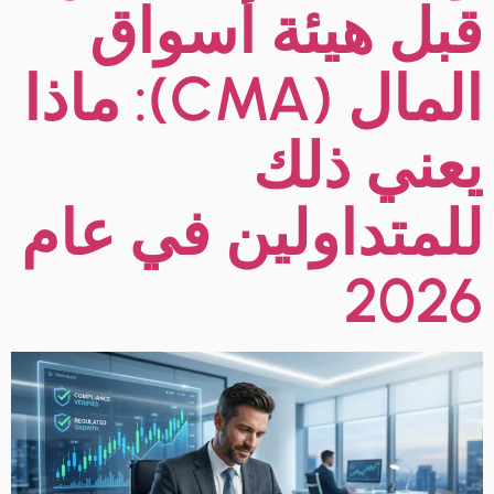
قبل هيئة أسواق
المال (CMA): ماذا
يعني ذلك
للمتداولين في عام
2026