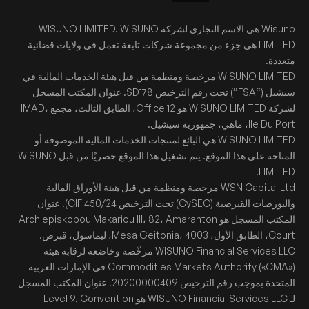
Wisuno هي الاسم التجاري لشركة WISUNO LIMITED. WISUNO
LIMITED هي جزء من مجموعة شركات تابعة تعمل في ولايات قضائية
متعددة.
WISUNO LIMITED مرخصة ومنظمة من قبل هيئة الخدمات المالية في
سيشيل (“FSA”) تحت رقم الترخيص SD178. عنوان المكتب المسجل
لشركة WISUNO LIMITED هو Office 12، الطابق الثالث، مجمع IMAD،
Ile Du Port، ماهي، جمهورية سيشيل.
WISUNO LIMITED هي البائع لمنتجات الخدمات المالية الموصوفة أو
المتاحة على هذا الموقع. يتم تشغيل هذا الموقع حصريًا من قبل WISUNO
LIMITED.
WSN Capital Ltd مرخصة ومنظمة من قبل هيئة الأوراق المالية
والبورصات القبرصية (CySEC) تحت الترخيص CIF 450/24). عنوان
المكتب المسجل هو Archiepiskopou Makariou III، 82، Amaranton
Court، الطابق الأول، Mesa Geitonia، 4003، ليماسول، قبرص.
WISUNO Financial Services LLC مرخّصة وخاضعة لرقابة هيئة
Commodities Markets Authority («CMA») في الإمارات العربية
المتحدة بموجب رقم الترخيص 20200000409. عنوان المكتب المسجل
لـ WISUNO Financial Services LLC هو Level 9, Convention