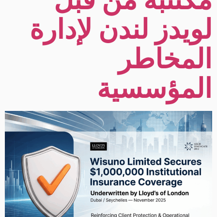
لويدز لندن لإدارة
المخاطر
المؤسسية