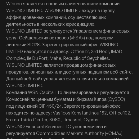
Wisuno является торговым наименованием компании
WISUNO LIMITED. WISUNO LIMITED входит в группу
аффилированных компаний, осуществляющих
деятельность в нескольких юрисдикциях.
WISUNO LIMITED регулируется Управлением финансовых
услуг Сейшельских островов («FSA») под номером
лицензии SD178. Зарегистрированный офис WISUNO
LIMITED находится по адресу: Office 12, 3rd Floor, IMAD
Complex, Ile Du Port, Mahe, Republic of Seychelles.
WISUNO LIMITED является продавцом финансовых
продуктов, описанных или доступных на данном веб-сайте.
Данный веб-сайт управляется исключительно компанией
WISUNO LIMITED.
Компания WSN Capital Ltd лицензирована и регулируется
Комиссией по ценным бумагам и биржам Кипра (CySEC)
под лицензией CIF 450/24. Зарегистрированный офис
находится по адресу: Vasileos Konstantinou 152, Office 102,
Frema Tsirio Center, 3080, Limassol, Cyprus.
WISUNO Financial Services LLC уполномочена и
регулируется Commodities Markets Authority («CMA»)