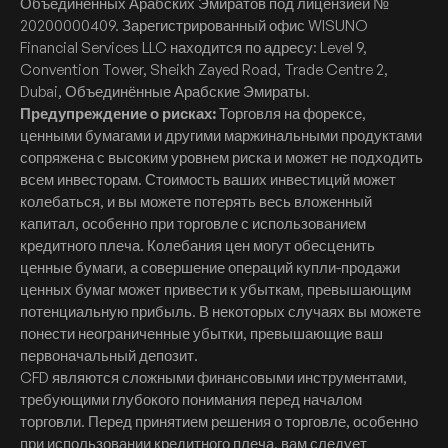
Объединённых Арабских Эмиратов под лицензией №
20200000409. Зарегистрированный офис WISUNO
Financial Services LLC находится по адресу: Level 9,
Convention Tower, Sheikh Zayed Road, Trade Centre 2,
Dubai, Объединённые Арабские Эмираты.
Предупреждение о рисках:
Торговля на форексе,
ценными бумагами и другими маржинальными продуктами
сопряжена с высоким уровнем риска и может не подходить
всем инвесторам. Стоимость ваших инвестиций может
колебаться, и вы можете потерять весь вложенный
капитал, особенно при торговле с использованием
кредитного плеча. Колебания цен могут обесценить
ценные бумаги, а совершение операций купли-продажи
ценных бумаг может привести к убыткам, превышающим
потенциальную прибыль. В некоторых случаях вы можете
понести неограниченные убытки, превышающие ваш
первоначальный депозит.
CFD являются сложными финансовыми инструментами,
требующими глубокого понимания перед началом
торговли. Перед принятием решения о торговле, особенно
при использовании кредитного плеча, вам следует