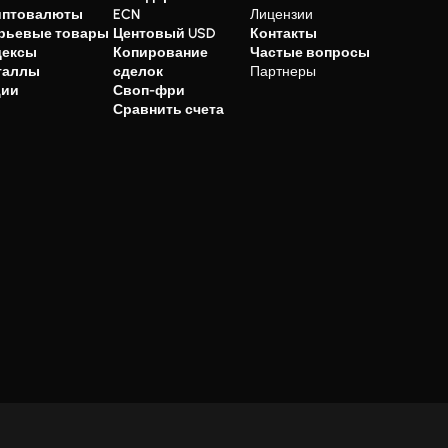
иптовалюты
ECN
Лицензии
рьевые товары
Центовый USD
Контакты
дексы
Копирование
Частые вопросы
таллы
сделок
Партнеры
ции
Своп-фри
Сравнить счета