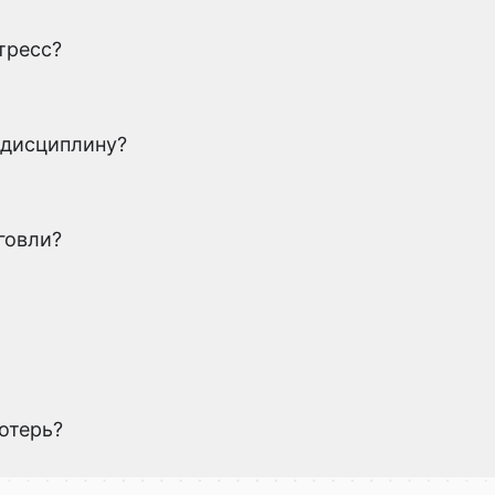
тресс?
 дисциплину?
говли?
потерь?