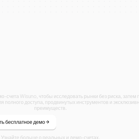
 торговать с Wis
мо-счета Wisuno, чтобы исследовать рынки без риска, затем
ля полного доступа, продвинутых инструментов и эксклюзив
преимуществ.
ть бесплатное демо
Узнайте больше о реальных и демо-счетах.