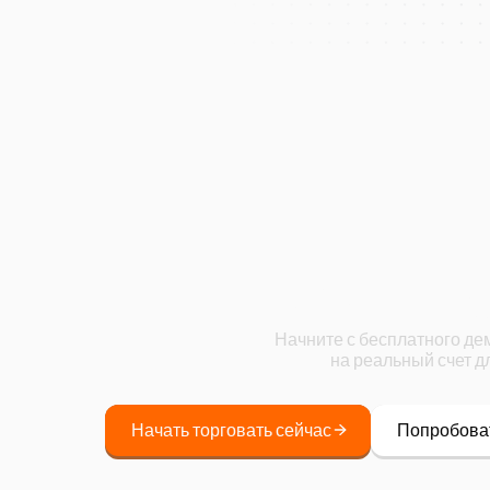
Начните
Начните с бесплатного де
на реальный счет д
Начать торговать сейчас
Попробова