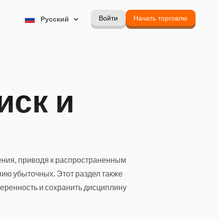
한국어
Войти
Начать торговлю
Русский
Português
иск и
ешения, приводя к распространенным
ию убыточных. Этот раздел также
веренность и сохранить дисциплину