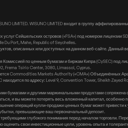
SUNO LIMITED. WISUNO LIMITED входит в группу аффилированны
 услуг Сейшельских островов («FSA») под номером лицензии S
le Du Port, Mahe, Republic of Seychelles.
ктов, описанных или доступных на данном веб-сайте. Данный 
ся Комиссией по ценным бумагам и биржам Кипра (CySEC) под ли
2, Frema Tsirio Center, 3080, Limassol, Cyprus.
руется Commodities Markets Authority («CMA») Объединённых А
 находится по адресу: Level 9, Convention Tower, Sheikh Zayed 
ыми бумагами и другими маржинальными продуктами сопряжена с
ься, и вы можете потерять весь вложенный капитал, особенно п
вершение операций купли-продажи ценных бумаг может привести
 убытки, превышающие ваш первоначальный депозит.
ребующими глубокого понимания перед началом торговли. Перед
о оценить свои инвестиционные цели, уровень опыта и толерантн