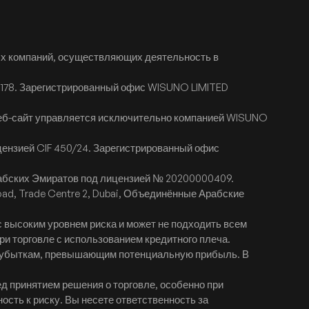
х компаний, осуществляющих деятельность в
D178. Зарегистрированный офис WISUNO LIMITED
веб-сайт управляется исключительно компанией WISUNO
цензией CIF 450/24. Зарегистрированный офис
рабских Эмиратов под лицензией № 20200000409.
Road, Trade Centre 2, Dubai, Объединённые Арабские
 высоким уровнем риска и может не подходить всем
ри торговле с использованием кредитного плеча.
 к убыткам, превышающим потенциальную прибыль. В
 принятием решения о торговле, особенно при
ость к риску. Вы несете ответственность за