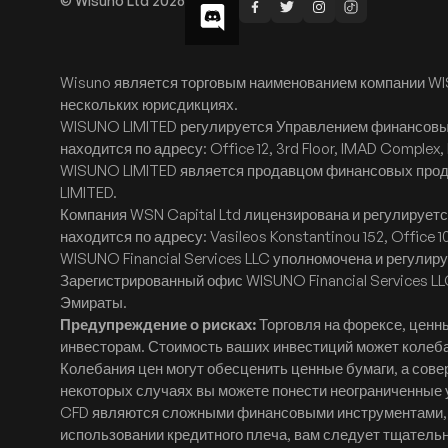
© Wisuno Ltd 2026
Wisuno является торговым наименованием компании WI
нескольких юрисдикциях.
WISUNO LIMITED регулируется Управлением финансовых
находится по адресу: Office 12, 3rd Floor, IMAD Complex, I
WISUNO LIMITED является продавцом финансовых проду
LIMITED.
Компания WSN Capital Ltd лицензирована и регулирует
находится по адресу: Vasileos Konstantinou 152, Office 10
WISUNO Financial Services LLC уполномочена и регули
Зарегистрированный офис WISUNO Financial Services LLC
Эмираты.
Предупреждение о рисках:
Торговля на форексе, ценн
инвесторам. Стоимость ваших инвестиций может колебат
Колебания цен могут обесценить ценные бумаги, а со
некоторых случаях вы можете понести неограниченные
CFD являются сложными финансовыми инструментами, т
использовании кредитного плеча, вам следует тщательн