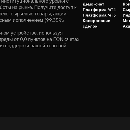
 институционального уровня с
Демо-счет
Кр
оты на рынке. Получите доступ к
Платформа MT4
Сы
екс, сырьевые товары, акции,
Платформа MT5
Ин
осным исполнением (99,35%
Копирование
Ме
сделок
Ак
ьном устройстве, используя
реды от 0,0 пунктов на ECN счетах
я поддержки вашей торговой