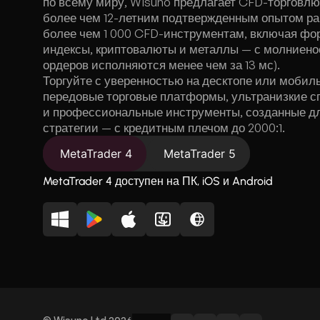
по всему миру, Wisuno предлагает CFD-торговлю
более чем 12-летним подтвержденным опытом раб
более чем 1 000 CFD-инструментам, включая фор
индексы, криптовалюты и металлы — с молниен
ордеров исполняются менее чем за 13 мс).
Торгуйте с уверенностью на десктопе или мобил
передовые торговые платформы, ультранизкие сп
и профессиональные инструменты, созданные дл
стратегии — с кредитным плечом до 2000:1.
MetaTrader 4
MetaTrader 5
MetaTrader 4 доступен на ПК, iOS и Android