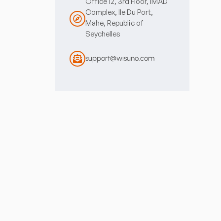
Office 12, 3rd Floor, IMAD
Complex, Ile Du Port,
Mahe, Republic of
Seychelles
support@wisuno.com