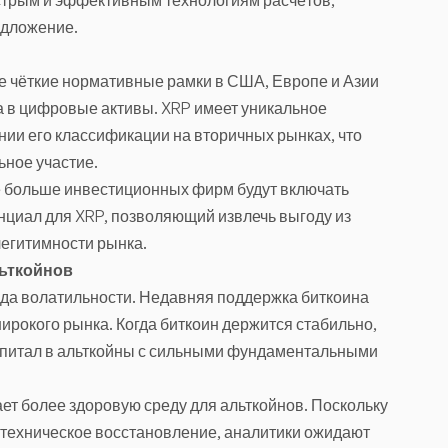
ыстрым и эффективным технологиям расчётов,
едложение.
ее чёткие нормативные рамки в США, Европе и Азии
а в цифровые активы. XRP имеет уникальное
ии его классификации на вторичных рынках, что
ьное участие.
ё больше инвестиционных фирм будут включать
нциал для XRP, позволяющий извлечь выгоду из
легитимности рынка.
ьткойнов
ода волатильности. Недавняя поддержка биткоина
рокого рынка. Когда биткоин держится стабильно,
апитал в альткойны с сильными фундаментальными
т более здоровую среду для альткойнов. Поскольку
 техническое восстановление, аналитики ожидают