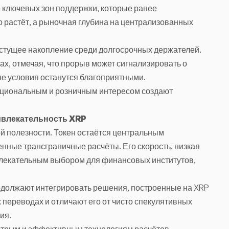
 ключевых зон поддержки, которые ранее
 растёт, а рыночная глубина на централизованных
стущее накопление среди долгосрочных держателей.
х, отмечая, что прорыв может сигнализировать о
ые условия останутся благоприятными.
уциональным и розничным интересом создают
ривлекательность XRP
й полезности. Токен остаётся центральным
ные трансграничные расчёты. Его скорость, низкая
влекательным выбором для финансовых институтов,
должают интегрировать решения, построенные на XRP
 переводах и отличают его от чисто спекулятивных
ия.