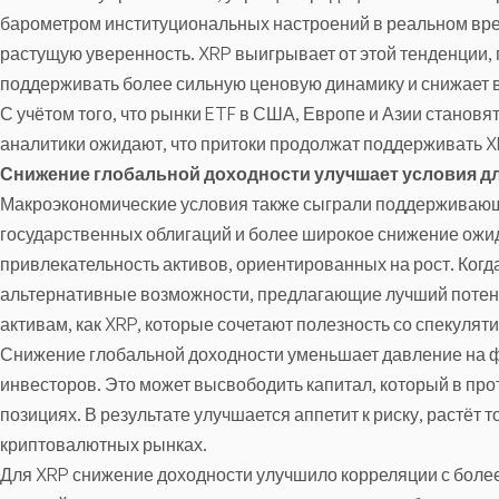
барометром институциональных настроений в реальном вре
растущую уверенность. XRP выигрывает от этой тенденции,
поддерживать более сильную ценовую динамику и снижает 
С учётом того, что рынки ETF в США, Европе и Азии станов
аналитики ожидают, что притоки продолжат поддерживать X
Снижение глобальной доходности улучшает условия д
Макроэкономические условия также сыграли поддерживающ
государственных облигаций и более широкое снижение ожи
привлекательность активов, ориентированных на рост. Когд
альтернативные возможности, предлагающие лучший потен
активам, как XRP, которые сочетают полезность со спекуля
Снижение глобальной доходности уменьшает давление на
инвесторов. Это может высвободить капитал, который в пр
позициях. В результате улучшается аппетит к риску, растёт 
криптовалютных рынках.
Для XRP снижение доходности улучшило корреляции с более