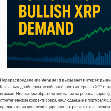
Перераспределение Vanguard вызывает интерес рынк
Ключевым драйвером возобновлённого интереса к XRP ста
игроков. Инвесторы обратили внимание на ребалансировку
стратегические корректировки, наблюдаемые в портфелях, 
предпочтении диверсифицированного риска и о возросшем 