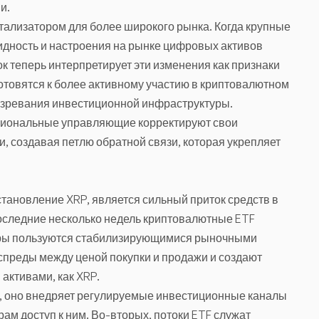
и.
тализатором для более широкого рынка. Когда крупные
дность и настроения на рынке цифровых активов
ок теперь интерпретирует эти изменения как признаки
отовятся к более активному участию в криптовалютном
созревания инвестиционной инфраструктуры.
сиональные управляющие корректируют свои
, создавая петлю обратной связи, которая укрепляет
ановление XRP, является сильный приток средств в
следние несколько недель криптовалютные ETF
торы пользуются стабилизирующимися рыночными
спреды между ценой покупки и продажи и создают
активами, как XRP.
, оно внедряет регулируемые инвестиционные каналы
м доступ к ним. Во-вторых, потоки ETF служат