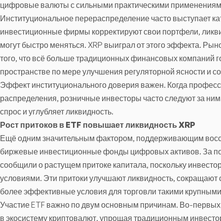
цифровые валюты с сильными практическими применениям
Институциональное перераспределение часто выступает ка
инвестиционные фирмы корректируют свои портфели, ликви
могут быстро меняться. XRP выиграл от этого эффекта. Рын
того, что всё больше традиционных финансовых компаний г
пространстве по мере улучшения регуляторной ясности и 
Эффект институционального доверия важен. Когда профес
распределения, розничные инвесторы часто следуют за ними
спрос и углубляет ликвидность.
Рост притоков в ETF повышает ликвидность XRP
Ещё одним значительным фактором, поддерживающим восст
биржевые инвестиционные фонды цифровых активов. За по
сообщили о растущем притоке капитала, поскольку инвес
условиями. Эти притоки улучшают ликвидность, сокращают 
более эффективные условия для торговли такими крупными 
Участие ETF важно по двум основным причинам. Во-первых
в экосистему криптовалют, упрощая традиционным инвестора