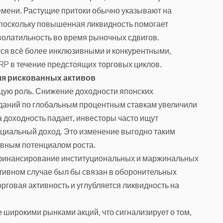
мени. Растущие притоки обычно указывают на
 поскольку повышенная ликвидность помогает
волатильность во время рыночных сдвигов.
ятся всё более инклюзивными и конкурентными,
RP в течение предстоящих торговых циклов.
ля рискованных активов
ую роль. Снижение доходности японских
даний по глобальным процентным ставкам увеличили
а доходность падает, инвесторы часто ищут
циальный доход. Это изменение выгодно таким
тивным потенциалом роста.
 финансирование институциональных и маржинальных
отивном случае был бы связан в оборонительных
торговая активность и углубляется ликвидность на
 широкими рынками акций, что сигнализирует о том,