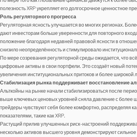
По мере того как глобальные финансы движутся к более б
полезность XRP укрепляет его долгосрочное ценностное пр
Роль регуляторного прогресса
Регуляторная ясность улучшается во многих регионах. Бол
дают инвесторам больше уверенности для повторного вход
положение благодаря недавней правовой ясности в отношен
снизило неопределённость и стимулировало институционал
По мере созревания регуляторной среды ожидается, что вс
цифровые активы в свои портфели. Это создаёт новый поте
увеличения институциональных притоков и более широкой 
Стабилизация рынка поддерживает восстановление ал
Альткойны на рынке начали стабилизироваться после пери
выше ключевых ценовых уровней сняла давление с более ши
трейдеры чувствуют себя более комфортно, распределяя к
показателями, такие как XRP.
Растущий прилив улучшенных риск-настроений поддерживае
несколько активов высшего уровня демонстрируют сильное