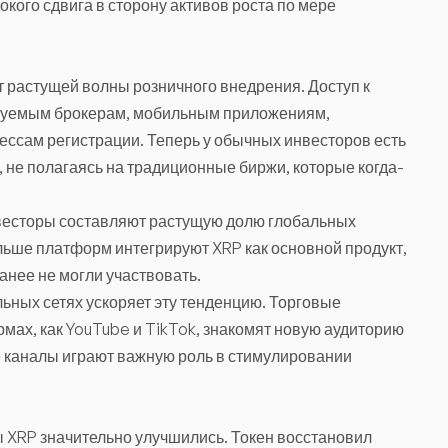
окого сдвига в сторону активов роста по мере
 растущей волны розничного внедрения. Доступ к
ируемым брокерам, мобильным приложениям,
сам регистрации. Теперь у обычных инвесторов есть
, не полагаясь на традиционные биржи, которые когда-
весторы составляют растущую долю глобальных
льше платформ интегрируют XRP как основной продукт,
анее не могли участвовать.
ьных сетях ускоряет эту тенденцию. Торговые
мах, как YouTube и TikTok, знакомят новую аудиторию
е каналы играют важную роль в стимулировании
ы XRP значительно улучшились. Токен восстановил