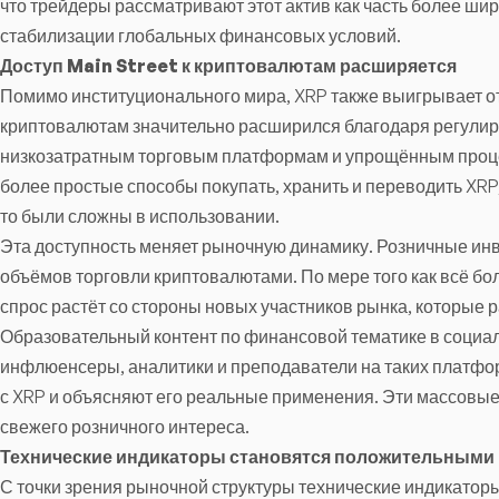
что трейдеры рассматривают этот актив как часть более шир
стабилизации глобальных финансовых условий.
Доступ Main Street к криптовалютам расширяется
Помимо институционального мира, XRP также выигрывает от
криптовалютам значительно расширился благодаря регул
низкозатратным торговым платформам и упрощённым процес
более простые способы покупать, хранить и переводить XRP
то были сложны в использовании.
Эта доступность меняет рыночную динамику. Розничные ин
объёмов торговли криптовалютами. По мере того как всё бо
спрос растёт со стороны новых участников рынка, которые р
Образовательный контент по финансовой тематике в социал
инфлюенсеры, аналитики и преподаватели на таких платфор
с XRP и объясняют его реальные применения. Эти массовы
свежего розничного интереса.
Технические индикаторы становятся положительными
С точки зрения рыночной структуры технические индикатор