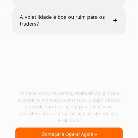
A volatilidade é boa ou ruim para os
traders?
Comece a operar com
a Wisuno.
Comece com uma demo gratuita da Wisuno para
explorar os mercados sem riscos, e depois faça o
upgrade para trading real para ter acesso
completo, ferramentas avançadas e benefícios
exclusivos.
Começar a Operar Agora