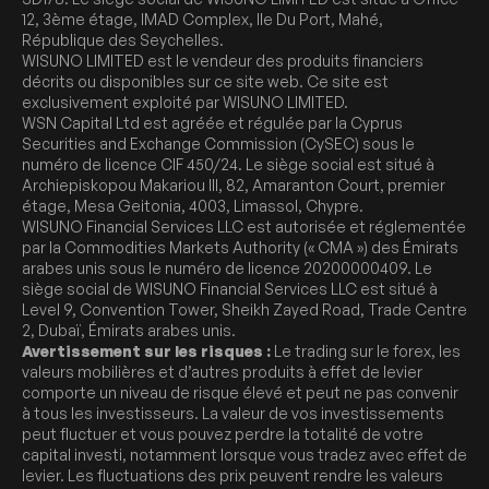
12, 3ème étage, IMAD Complex, Ile Du Port, Mahé,
République des Seychelles.
WISUNO LIMITED est le vendeur des produits financiers
décrits ou disponibles sur ce site web. Ce site est
exclusivement exploité par WISUNO LIMITED.
WSN Capital Ltd est agréée et régulée par la Cyprus
Securities and Exchange Commission (CySEC) sous le
numéro de licence CIF 450/24. Le siège social est situé à
Archiepiskopou Makariou III, 82, Amaranton Court, premier
étage, Mesa Geitonia, 4003, Limassol, Chypre.
WISUNO Financial Services LLC est autorisée et réglementée
par la Commodities Markets Authority (« CMA ») des Émirats
arabes unis sous le numéro de licence 20200000409. Le
siège social de WISUNO Financial Services LLC est situé à
Level 9, Convention Tower, Sheikh Zayed Road, Trade Centre
2, Dubaï, Émirats arabes unis.
Avertissement sur les risques :
Le trading sur le forex, les
valeurs mobilières et d’autres produits à effet de levier
comporte un niveau de risque élevé et peut ne pas convenir
à tous les investisseurs. La valeur de vos investissements
peut fluctuer et vous pouvez perdre la totalité de votre
capital investi, notamment lorsque vous tradez avec effet de
levier. Les fluctuations des prix peuvent rendre les valeurs