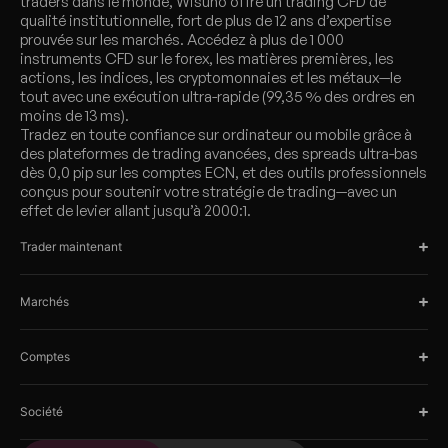
traders dans le monde, Wisuno offre un trading CFD de
qualité institutionnelle, fort de plus de 12 ans d’expertise
prouvée sur les marchés. Accédez à plus de 1 000
instruments CFD sur le forex, les matières premières, les
actions, les indices, les cryptomonnaies et les métaux—le
tout avec une exécution ultra-rapide (99,35 % des ordres en
moins de 13 ms).
Tradez en toute confiance sur ordinateur ou mobile grâce à
des plateformes de trading avancées, des spreads ultra-bas
dès 0,0 pip sur les comptes ECN, et des outils professionnels
conçus pour soutenir votre stratégie de trading—avec un
effet de levier allant jusqu’à 2000:1.
Trader maintenant
Marchés
Comptes
Société