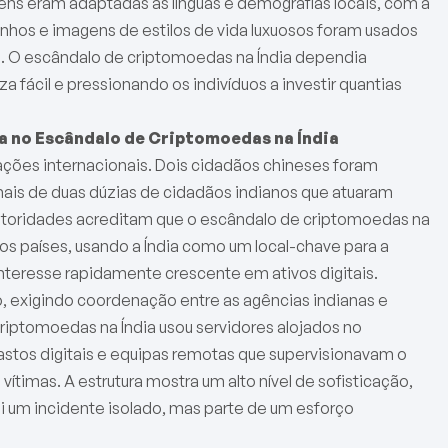
s eram adaptadas às línguas e demografias locais, com a
nhos e imagens de estilos de vida luxuosos foram usados
ima. O escândalo de criptomoedas na Índia dependia
fácil e pressionando os indivíduos a investir quantias
a no Escândalo de Criptomoedas na Índia
ações internacionais. Dois cidadãos chineses foram
ais de duas dúzias de cidadãos indianos que atuaram
autoridades acreditam que o escândalo de criptomoedas na
os países, usando a Índia como um local-chave para a
interesse rapidamente crescente em ativos digitais.
o, exigindo coordenação entre as agências indianas e
riptomoedas na Índia usou servidores alojados no
astos digitais e equipas remotas que supervisionavam o
timas. A estrutura mostra um alto nível de sofisticação,
i um incidente isolado, mas parte de um esforço