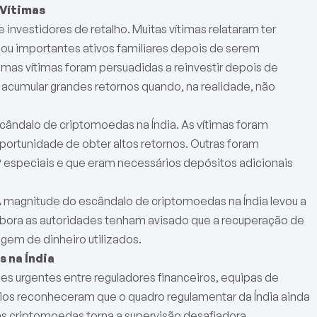
 Vítimas
investidores de retalho. Muitas vítimas relataram ter
ou importantes ativos familiares depois de serem
gumas vítimas foram persuadidas a reinvestir depois de
 acumular grandes retornos quando, na realidade, não
scândalo de criptomoedas na Índia. As vítimas foram
portunidade de obter altos retornos. Outras foram
P especiais e que eram necessários depósitos adicionais
A magnitude do escândalo de criptomoedas na Índia levou a
ra as autoridades tenham avisado que a recuperação de
gem de dinheiro utilizados.
 na Índia
s urgentes entre reguladores financeiros, equipas de
rios reconheceram que o quadro regulamentar da Índia ainda
das criptomoedas torna a supervisão desafiadora.