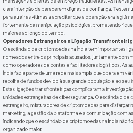
mensagens e ofertas de emprego fraudulentas. As mensagen
clara intenção de parecerem dignas de confiança. Testemu
para atrair as vítimas a acreditar que a operação era legít
fortemente da manipulação psicológica, prometendo riqueza 
maiores ao longo do tempo.
Operadores Estrangeiros e Ligação Transfronteiriç
O escândalo de criptomoedas na Índia tem importantes lig
nomeados entre os principais acusados, juntamente com m
como operadores de contas e facilitadores logísticos. As 
Índia fazia parte de uma rede mais ampla que opera em vári
recolha de fundos devido à sua grande população e ao seu 
Estas ligações transfronteiriças complicaram a investigaçã
unidades estrangeiras de cibersegurança. O escândalo de c
estrangeiro, misturadores de criptomoedas para disfarçar r
marketing, a gestão da plataforma e a comunicação com as ví
indicando que o escândalo de criptomoedas na Índia não fo
organizado maior.