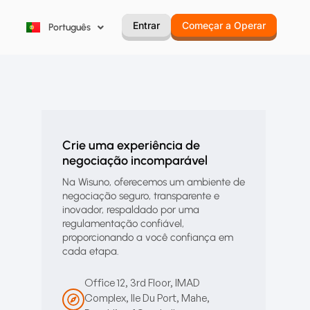
한국어
Entrar
Começar a Operar
Português
Русский
Crie uma experiência de
negociação incomparável
Na Wisuno, oferecemos um ambiente de
negociação seguro, transparente e
inovador, respaldado por uma
regulamentação confiável,
proporcionando a você confiança em
cada etapa.
Office 12, 3rd Floor, IMAD
Complex, Ile Du Port, Mahe,