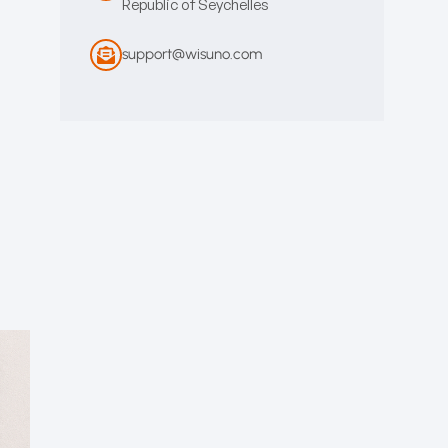
Republic of Seychelles
support@wisuno.com