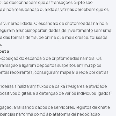
víduos desconhecem que as transações cripto são
dia ainda mais danoso quando as vítimas percebem que os
a vulnerabilidade. O escândalo de criptomoedas na Índia
eguiram anunciar oportunidades de investimento sem uma
 das formas de fraude online que mais cresce, foi usada
.
posto
xposição do escândalo de criptomoedas na Índia. Os
ransação e ligaram depósitos suspeitos em múltiplos
contas recorrentes, conseguiram mapear a rede por detrás
eiras sinalizaram fluxos de caixa invulgares e atividade
ositivos digitais e à detenção de vários indivíduos ligados
ação, analisando dados de servidores, registos de chat e
repâncias na forma como a plataforma de negociação