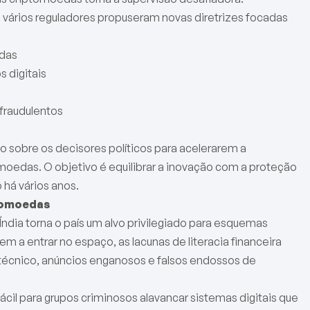
 vários reguladores propuseram novas diretrizes focadas
edas
 digitais
fraudulentos
o sobre os decisores políticos para acelerarem a
moedas. O objetivo é equilibrar a inovação com a proteção
 há vários anos.
ptomoedas
 Índia torna o país um alvo privilegiado para esquemas
m a entrar no espaço, as lacunas de literacia financeira
 técnico, anúncios enganosos e falsos endossos de
il para grupos criminosos alavancar sistemas digitais que