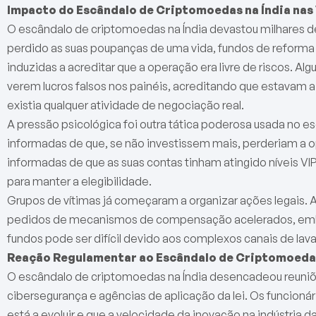
Impacto do Escândalo de Criptomoedas na Índia nas
O escândalo de criptomoedas na Índia devastou milhares de 
perdido as suas poupanças de uma vida, fundos de reforma 
induzidas a acreditar que a operação era livre de riscos. Al
verem lucros falsos nos painéis, acreditando que estavam a
existia qualquer atividade de negociação real.
A pressão psicológica foi outra tática poderosa usada no e
informadas de que, se não investissem mais, perderiam a o
informadas de que as suas contas tinham atingido níveis VI
para manter a elegibilidade.
Grupos de vítimas já começaram a organizar ações legais. 
pedidos de mecanismos de compensação acelerados, embo
fundos pode ser difícil devido aos complexos canais de lava
Reação Regulamentar ao Escândalo de Criptomoedas
O escândalo de criptomoedas na Índia desencadeou reuniõe
cibersegurança e agências de aplicação da lei. Os funcioná
está a evoluir e que a velocidade da inovação na indústria 