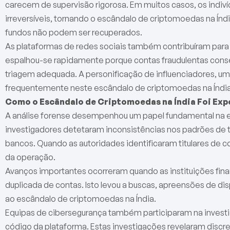
carecem de supervisão rigorosa. Em muitos casos, os indi
irreversíveis, tornando o escândalo de criptomoedas na Ín
fundos não podem ser recuperados.
As plataformas de redes sociais também contribuíram para 
espalhou-se rapidamente porque contas fraudulentas cons
triagem adequada. A personificação de influenciadores, uma
frequentemente neste escândalo de criptomoedas na Índia
Como o Escândalo de Criptomoedas na Índia Foi Ex
A análise forense desempenhou um papel fundamental na e
investigadores detetaram inconsistências nos padrões de t
bancos. Quando as autoridades identificaram titulares de 
da operação.
Avanços importantes ocorreram quando as instituições financ
duplicada de contas. Isto levou a buscas, apreensões de disp
ao escândalo de criptomoedas na Índia.
Equipas de cibersegurança também participaram na investig
código da plataforma. Estas investigações revelaram disc