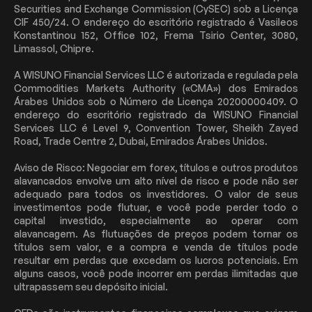
Securities and Exchange Commission (CySEC) sob a Licença
CIF 450/24. O endereço do escritório registrado é Vasileos
Konstantinou 152, Office 102, Frema Tsirio Center, 3080,
Limassol, Chipre.
A WISUNO Financial Services LLC é autorizada e regulada pela
Commodities Markets Authority («CMA») dos Emirados
Árabes Unidos sob o Número de Licença 20200000409. O
endereço do escritório registrado da WISUNO Financial
Services LLC é Level 9, Convention Tower, Sheikh Zayed
Road, Trade Centre 2, Dubai, Emirados Árabes Unidos.
Aviso de Risco: Negociar em forex, títulos e outros produtos
alavancados envolve um alto nível de risco e pode não ser
adequado para todos os investidores. O valor de seus
investimentos pode flutuar, e você pode perder todo o
capital investido, especialmente ao operar com
alavancagem. As flutuações de preços podem tornar os
títulos sem valor, e a compra e venda de títulos pode
resultar em perdas que excedam os lucros potenciais. Em
alguns casos, você pode incorrer em perdas ilimitadas que
ultrapassem seu depósito inicial.