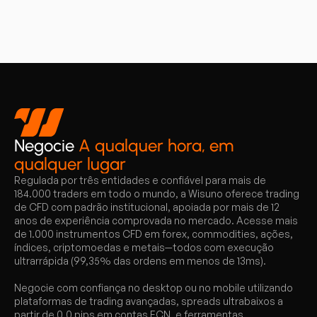
Negocie
A qualquer hora, em
qualquer lugar
Regulada por três entidades e confiável para mais de
184.000 traders em todo o mundo, a Wisuno oferece trading
de CFD com padrão institucional, apoiada por mais de 12
anos de experiência comprovada no mercado. Acesse mais
de 1.000 instrumentos CFD em forex, commodities, ações,
índices, criptomoedas e metais—todos com execução
ultrarrápida (99,35% das ordens em menos de 13ms).
Negocie com confiança no desktop ou no mobile utilizando
plataformas de trading avançadas, spreads ultrabaixos a
partir de 0,0 pips em contas ECN, e ferramentas