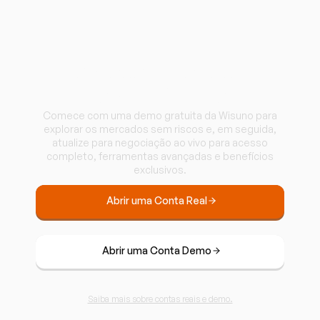
Comece a negociar
com a Wisuno.
Comece com uma demo gratuita da Wisuno para
explorar os mercados sem riscos e, em seguida,
atualize para negociação ao vivo para acesso
completo, ferramentas avançadas e benefícios
exclusivos.
Abrir uma Conta Real
Abrir uma Conta Demo
Saiba mais sobre contas reais e demo.