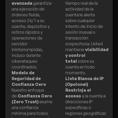
avanzada
garantiza
tiempo real de la
una ejecución de
actividad de la
órdenes fluida,
cuenta le alerta
acceso 24/7 a su
sobre cualquier
cuenta, depósitos y
intento de inicio de
retiros rápidos y
sesión inusual o
operaciones de
transacción
servidor
sospechosa. Usted
ininterrumpidas,
mantiene
visibilidad
incluso durante
y control
ciberataques
total
sobre su
coordinados.
cuenta en todo
Modelo de
momento.
Seguridad de
Lista Blanca de IP
Confianza Cero
(Opcional)
Nuestro enfoque
Restrinja el
de
Confianza Cero
acceso
a la cuenta a
(Zero Trust)
asume
direcciones IP
una confianza
específicas o
mínima para todos
regiones geográficas