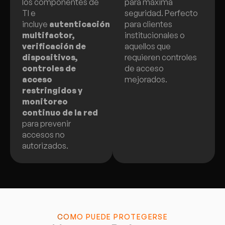
los componentes de
para máxima
TI e
seguridad. Perfecto
incluye
autenticación
para clientes
multifactor,
institucionales o
verificación de
aquellos que
dispositivos,
requieren controles
controles de
de acceso
acceso
mejorados.
restringidos y
monitoreo
continuo de la red
para prevenir
accesos no
autorizados.
CÓMO PUEDE PROTEGERSE