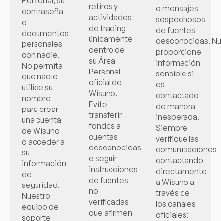
Personal, su
retiros y
o mensajes
contraseña
actividades
sospechosos
o
de trading
de fuentes
documentos
únicamente
desconocidas. N
personales
dentro de
proporcione
con nadie.
su Área
información
No permita
Personal
sensible si
que nadie
oficial de
es
utilice su
Wisuno.
contactado
nombre
Evite
de manera
para crear
transferir
inesperada.
una cuenta
fondos a
Siempre
de Wisuno
cuentas
verifique las
o acceder a
desconocidas
comunicaciones
su
o seguir
contactando
información
instrucciones
directamente
de
de fuentes
a Wisuno a
seguridad.
no
través de
Nuestro
verificadas
los canales
equipo de
que afirmen
oficiales:
soporte