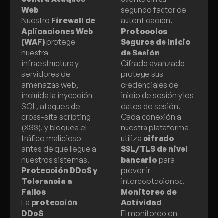
Web
segundo factor de
Nuestro
Firewall de
autenticación.
Aplicaciones Web
Protocolos
(WAF)
protege
Seguros de Inicio
nuestra
de Sesión
infraestructura y
Cifrado avanzado
servidores de
protege sus
amenazas web,
credenciales de
incluida la inyección
inicio de sesión y los
SQL, ataques de
datos de sesión.
cross-site scripting
Cada conexión a
(XSS), y bloquea el
nuestra plataforma
tráfico malicioso
utiliza
cifrado
antes de que llegue a
SSL/TLS de nivel
nuestros sistemas.
bancario
para
Protección DDoS y
prevenir
Tolerancia a
interceptaciones.
Fallos
Monitoreo de
La
protección
Actividad
DDoS
El monitoreo en