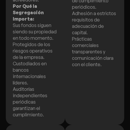
de cumplimiento
Por Qué la
periódicos.
Segregación
Adhesión a estrictos
Importa:
requisitos de
Sus fondos siguen
adecuación de
siendo su propiedad
capital.
en todo momento.
Prácticas
Protegidos de los
comerciales
riesgos operativos
transparentes y
de la empresa.
comunicación clara
Custodiados en
con el cliente.
bancos
internacionales
líderes.
Auditorías
independientes
periódicas
garantizan el
cumplimiento.