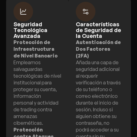
Seguridad
Características
Tecnológica
de Seguridad de
Avanzada
la Cuenta
Protección de
Autenticación de
Infraestructura
Dos Factores
de Nivel Bancario
(2FA)
Empleamos
Añada una capa de
salvaguardas
seguridad adicional
tecnológicas de nivel
al requerir
institucional para
verificación a través
proteger su cuenta,
de su teléfono o
información
correo electrónico
personal y actividad
durante el inicio de
de trading contra
sesión. Incluso si
amenazas
alguien obtiene su
cibernéticas.
contraseña, no
Protección
podrá acceder a su
contra Ataques
cuenta sin su