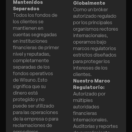
Mantenidos
Globalmente
Separados
Como un bróker
Todos los fondos de
autorizado regulado
los clientes se
por los principales
mantienen en
organismos rectores
cuentas segregadas
internacionales,
en instituciones
operamos bajo
financieras de primer
marcos regulatorios
nivel y reputadas,
estrictos diseñados
completamente
para proteger los
separadas de los
intereses de los
fondos operativos
clientes.
de Wisuno. Esto
Nuestro Marco
significa que su
Regulatorio:
dinero está
Autorizado por
protegido y no
múltiples
puede ser utilizado
autoridades
para las operaciones
financieras
de la empresa o para
internacionales.
reclamaciones de
Auditorías y reportes
acreedores.