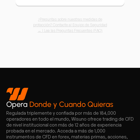
¿Preguntas sobre nuestras medidas de
protección? Contacte al Equipo de Seguridad
→ | Lea las Preguntas Frecuentes (FAQ)
Opera
Donde y Cuando Quieras
Regulada triplemente y confiada por más de 184,000
operadores en todo el mundo, Wisuno ofrece trading de CFD
de nivel institucional con más de 12 años de experiencia
probada en el mercado. Acceda a más de 1,000
instrumentos de CFD en forex, materias primas, acciones,