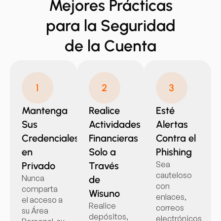
Mejores Prácticas
para la Seguridad
de la Cuenta
Mantenga
Realice
Esté
Sus
Actividades
Alertas
Credenciales
Financieras
Contra el
en
Solo a
Phishing
Sea
Privado
Través
cauteloso
Nunca
de
con
comparta
Wisuno
enlaces,
el acceso a
Realice
correos
su Área
depósitos,
electrónicos