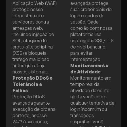
Aplicação Web (WAF)
avançada protege
protege nossa
suas credenciais de
infraestrutura e
login e dados de
servidores contra
sessão. Cada
ameaças web,
conexão com nossa
incluindo injeção de
plataforma usa
SQL, ataques de
criptografia SSL/TLS
cross-site scripting
de nível bancário
(XSS) e bloqueia
para evitar
tráfego malicioso
interceptação.
antes que atinja
Monitoramento
nossos sistemas.
de Atividade
Proteção DDoS e
Monitoramento em
Tolerância a
tempo real da
Falhas
atividade da conta
Proteção DDoS
alerta você sobre
avançada garante
qualquer tentativa de
execução de ordens
login incomum ou
perfeita, acesso
transações
24/7 à sua conta,
suspeitas. Você