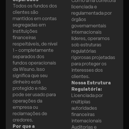
Como uma corretora
Todos os fundos dos
licenciada e
clientes são
regulamentada por
mantidos em contas
órgãos
segregadas em
governamentais
instituições
internacionais
financeiras
líderes, operamos
respeitáveis, de nível
sob estruturas
1 – completamente
regulatórias
separados dos
rigorosas projetadas
fundos operacionais
para proteger os
da Wisuno. Isso
interesses dos
significa que seu
clientes.
dinheiro está
Nossa Estrutura
protegido e não
Regulatória:
pode ser usado para
Licenciada por
operações da
múltiplas
empresa ou
autoridades
reclamações de
financeiras
credores.
internacionais
Por que a
Auditorias e