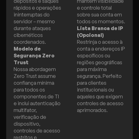
depósitos e saques
mantém visibilidade
rápidos e operações
e controle total
ininterruptas do
sobre sua conta em
servidor – mesmo
todos os momentos.
durante ataques
Lista Branca de IP
cibernéticos
(Opcional)
coordenados.
Restrinja o acesso à
Modelo de
conta a endereços IP
Segurança Zero
específicos ou
Trust
regiões geográficas
Nossa abordagem
para máxima
Zero Trust assume
segurança. Perfeito
confiança mínima
para clientes
para todos os
institucionais ou
componentes de TI
aqueles que exigem
e inclui autenticação
controles de acesso
multifator,
aprimorados.
verificação de
dispositivo,
controles de acesso
restritos e