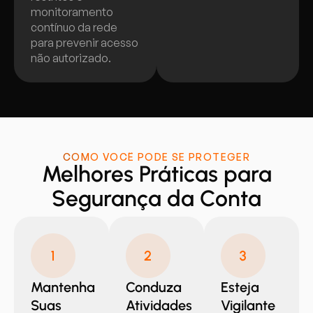
monitoramento
contínuo da rede
para prevenir acesso
não autorizado.
COMO VOCÊ PODE SE PROTEGER
Melhores Práticas para
Segurança da Conta
Mantenha
Conduza
Esteja
Suas
Atividades
Vigilante