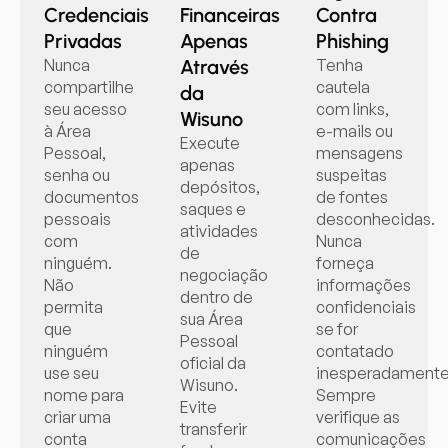
Credenciais
Financeiras
Contra
Privadas
Apenas
Phishing
Nunca
Através
Tenha
compartilhe
cautela
da
seu acesso
com links,
Wisuno
à Área
e-mails ou
Execute
Pessoal,
mensagens
apenas
senha ou
suspeitas
depósitos,
documentos
de fontes
saques e
pessoais
desconhecidas.
atividades
com
Nunca
de
ninguém.
forneça
negociação
Não
informações
dentro de
permita
confidenciais
sua Área
que
se for
Pessoal
ninguém
contatado
oficial da
use seu
inesperadamente
Wisuno.
nome para
Sempre
Evite
criar uma
verifique as
transferir
conta
comunicações