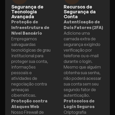
Segurança de
Recursos de
Tecnologia
Segurança da
Avançada
Conta
Proteção de
Autenticação de
Infraestrutura de
Dois Fatores (2FA)
Nível Bancário
Adicione uma
Empregamos
camada extra de
salvaguardas
segurança exigindo
tecnológicas de grau
verificação por
institucional para
telefone ou e-mail
proteger sua conta,
durante o login.
informações
Mesmo que alguém
pessoais e
obtenha sua senha,
atividades de
não poderá acessar
negociação contra
sua conta sem seu
ameaças
segundo fator de
cibernéticas.
autenticação.
Proteção contra
Protocolos de
Ataques Web
Login Seguros
Nosso Firewall de
Criptografia