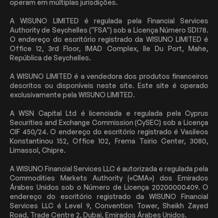
operam em múltiplas jurisdições.
A WISUNO LIMITED é regulada pela Financial Services
Authority de Seychelles (“FSA”) sob a Licença Número SD178.
O endereço do escritório registrado da WISUNO LIMITED é
Office 12, 3rd Floor, IMAD Complex, Ile Du Port, Mahe,
República de Seychelles.
A WISUNO LIMITED é a vendedora dos produtos financeiros
descritos ou disponíveis neste site. Este site é operado
exclusivamente pela WISUNO LIMITED.
A WSN Capital Ltd é licenciada e regulada pela Cyprus
Securities and Exchange Commission (CySEC) sob a Licença
CIF 450/24. O endereço do escritório registrado é Vasileos
Konstantinou 152, Office 102, Frema Tsirio Center, 3080,
Limassol, Chipre.
A WISUNO Financial Services LLC é autorizada e regulada pela
Commodities Markets Authority («CMA») dos Emirados
Árabes Unidos sob o Número de Licença 20200000409. O
endereço do escritório registrado da WISUNO Financial
Services LLC é Level 9, Convention Tower, Sheikh Zayed
Road, Trade Centre 2, Dubai, Emirados Árabes Unidos.