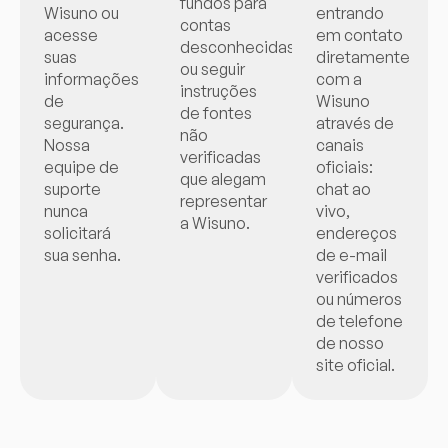
fundos para
Wisuno ou
entrando
contas
acesse
em contato
desconhecidas
suas
diretamente
ou seguir
informações
com a
instruções
de
Wisuno
de fontes
segurança.
através de
não
Nossa
canais
verificadas
equipe de
oficiais:
que alegam
suporte
chat ao
representar
nunca
vivo,
a Wisuno.
solicitará
endereços
sua senha.
de e-mail
verificados
ou números
de telefone
de nosso
site oficial.